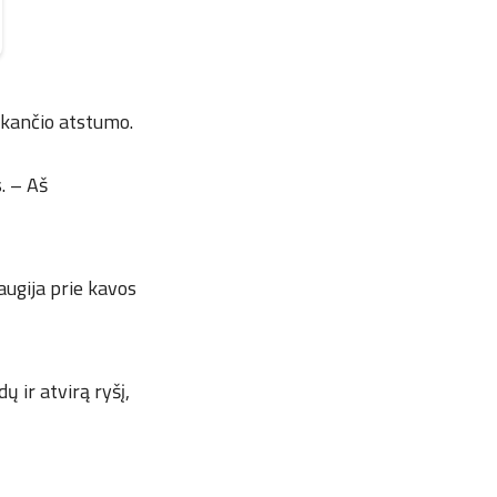
ikančio atstumo.
. – Aš
augija prie kavos
ų ir atvirą ryšį,