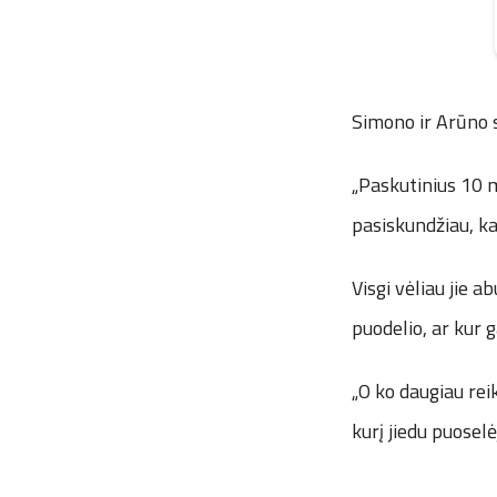
Simono ir Arūno s
„Paskutinius 10 m
pasiskundžiau, ka
Visgi vėliau jie 
puodelio, ar kur g
„O ko daugiau reik
kurį jiedu puosel