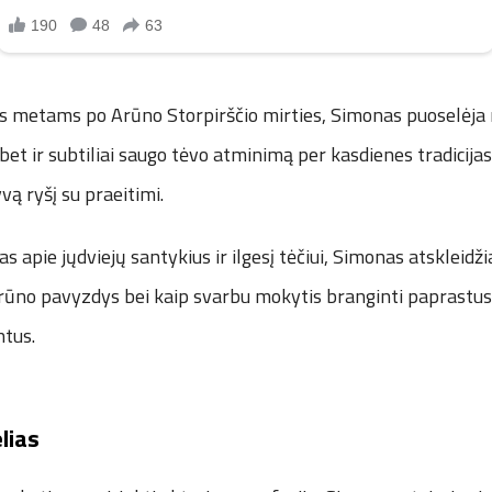
s metams po Arūno Storpirščio mirties, Simonas puoselėja 
 bet ir subtiliai saugo tėvo atminimą per kasdienes tradicijas
yvą ryšį su praeitimi.
 apie jųdviejų santykius ir ilgesį tėčiui, Simonas atskleidžia
rūno pavyzdys bei kaip svarbu mokytis branginti paprastu
tus.
lias