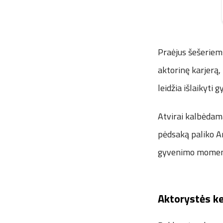
Praėjus šešeriem
aktorinę karjerą,
leidžia išlaikyti g
Atvirai kalbėdamas
pėdsaką paliko A
gyvenimo momen
Aktorystės ke