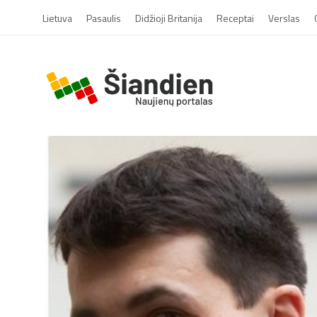
Lietuva
Pasaulis
Didžioji Britanija
Receptai
Verslas
S
i
a
n
d
i
e