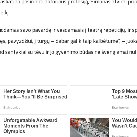
askatino pasirinkti aktoriaus profesiją, Simonas atvirai prip
eikį.
duodamas savo pavardę ir vesdamasis į teatrą repeticijų, ir s
s, pavyzdžiui, į turgų – dabar gal kitaip kalbėtume“, – juo
d santykiai su tėvu ir jo gyvenimo būdas neišvengiamai nul