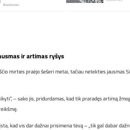
usmas ir artimas ryšys
čio mirties praėjo šešeri metai, tačiau netekties jausmas S
kyti“, – sako jis, pridurdamas, kad tik praradęs artimą žmog
reikšmę.
sta, kad vis dar dažnai prisimena tėvą – „tik gal dabar dažn