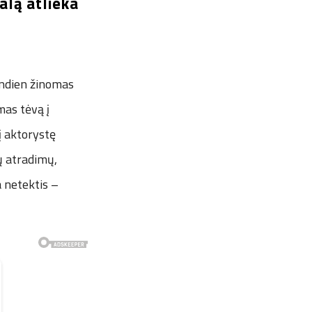
alą atlieka
andien žinomas
mas tėvą į
 į aktorystę
ų atradimų,
a netektis –