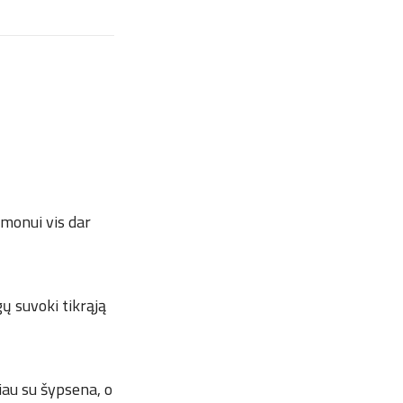
imonui vis dar
ų suvoki tikrąją
iau su šypsena, o