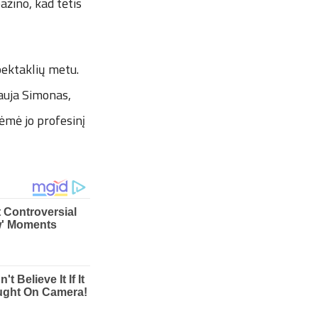
ažino, kad tėtis
pektaklių metu.
kauja Simonas,
ėmė jo profesinį