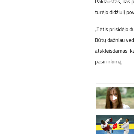
Paklaustas, kas p
turėjo didžiulį pov
„Tėtis prisidėjo 
Būtų dažniau vedę
atskleisdamas, ka
pasirinkimą.