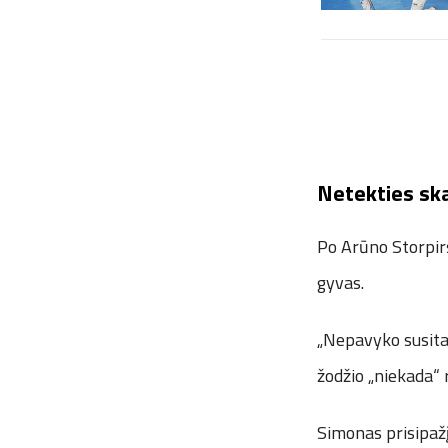
Netekties ska
Po Arūno Storpirš
gyvas.
„Nepavyko susitai
žodžio „niekada“ 
Simonas prisipažį