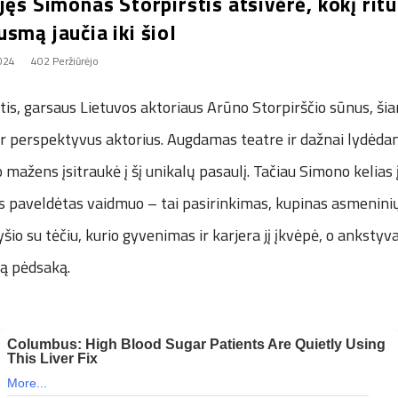
jęs Simonas Storpirštis atsivėrė, kokį ritu
smą jaučia iki šiol
2024
402 Peržiūrėjo
is, garsaus Lietuvos aktoriaus Arūno Storpirščio sūnus, ši
ir perspektyvus aktorius. Augdamas teatre ir dažnai lydėda
uo mažens įsitraukė į šį unikalų pasaulį. Tačiau Simono kelias
 paveldėtas vaidmuo – tai pasirinkimas, kupinas asmenini
ryšio su tėčiu, kurio gyvenimas ir karjera jį įkvėpė, o ankstyv
ą pėdsaką.