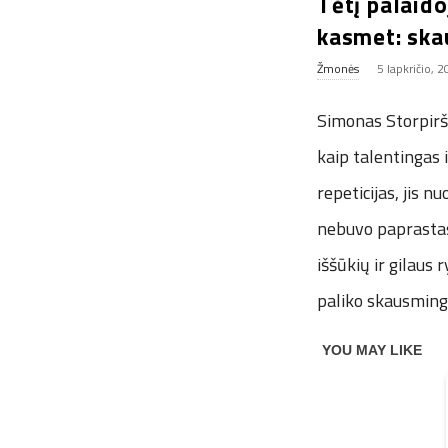
Tėtį palaido
kasmet: skau
Žmonės
5 lapkričio, 
Simonas Storpiršt
kaip talentingas 
repeticijas, jis n
nebuvo paprastas
iššūkių ir gilaus 
paliko skausming