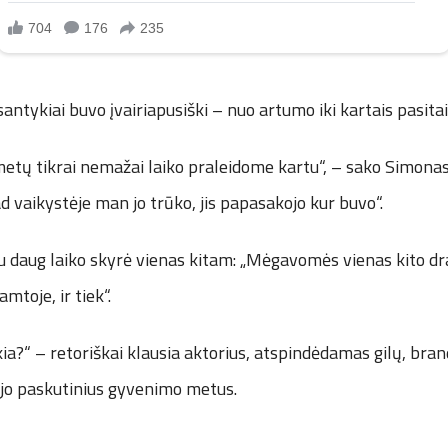
antykiai buvo įvairiapusiški – nuo artumo iki kartais pasita
etų tikrai nemažai laiko praleidome kartu“, – sako Simonas
d vaikystėje man jo trūko, jis papasakojo kur buvo“.
abu daug laiko skyrė vienas kitam: „Mėgavomės vienas kito dr
amtoje, ir tiek“.
ia?“ – retoriškai klausia aktorius, atspindėdamas gilų, brand
ėjo paskutinius gyvenimo metus.