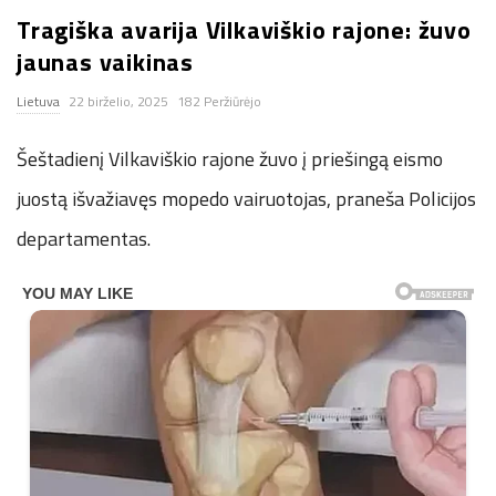
Tragiška avarija Vilkaviškio rajone: žuvo
n
jaunas vaikinas
.
Lietuva
22 birželio, 2025
182 Peržiūrėjo
n
Šeštadienį Vilkaviškio rajone žuvo į priešingą eismo
e
juostą išvažiavęs mopedo vairuotojas, praneša Policijos
departamentas.
t