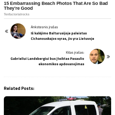
P
Ankstesnis įrašas
o
Iš kalėjimo Baltarusijoje paleistas
Cichanouskajos vyras, jis yra Lietuvoje
s
t
Kitas įrašas:
N
Gabrieliui Landsbergiui bus įteiktas Pasaulio
a
ekonomikos apdovanojimas
v
i
g
Related Posts:
a
t
i
o