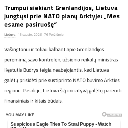
Trumpui siekiant Grenlandijos, Lietuva
n
jungtųsi prie NATO planų Arktyje: „Mes
.
esame pasiruošę“
Lietuva
13 sausio, 2026
76 Peržiūrėjo
n
Vašingtonui ir toliau kalbant apie Grenlandijos
e
perėmimą savo kontrolėn, užsienio reikalų ministras
t
Kęstutis Budrys teigia neabejojantis, kad Lietuva
galėtų prisidėti prie sustiprinto NATO buvimo Arkties
regione. Pasak jo, Lietuva šią iniciatyvą galėtų paremti
finansiniais ir kitais būdais.