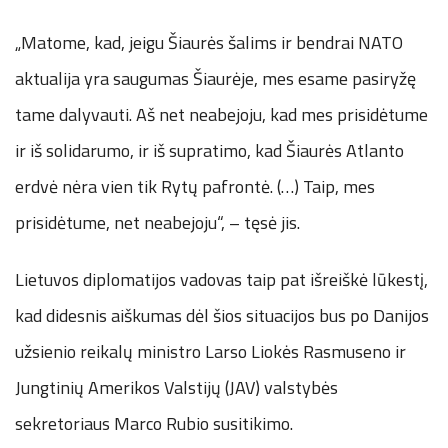
„Matome, kad, jeigu Šiaurės šalims ir bendrai NATO
aktualija yra saugumas Šiaurėje, mes esame pasiryžę
tame dalyvauti. Aš net neabejoju, kad mes prisidėtume
ir iš solidarumo, ir iš supratimo, kad Šiaurės Atlanto
erdvė nėra vien tik Rytų pafrontė. (…) Taip, mes
prisidėtume, net neabejoju“, – tęsė jis.
Lietuvos diplomatijos vadovas taip pat išreiškė lūkestį,
kad didesnis aiškumas dėl šios situacijos bus po Danijos
užsienio reikalų ministro Larso Liokės Rasmuseno ir
Jungtinių Amerikos Valstijų (JAV) valstybės
sekretoriaus Marco Rubio susitikimo.