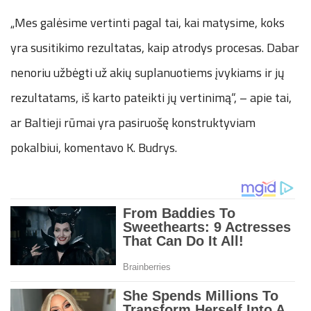
„Mes galėsime vertinti pagal tai, kai matysime, koks
yra susitikimo rezultatas, kaip atrodys procesas. Dabar
nenoriu užbėgti už akių suplanuotiems įvykiams ir jų
rezultatams, iš karto pateikti jų vertinimą“, – apie tai,
ar Baltieji rūmai yra pasiruošę konstruktyviam
pokalbiui, komentavo K. Budrys.