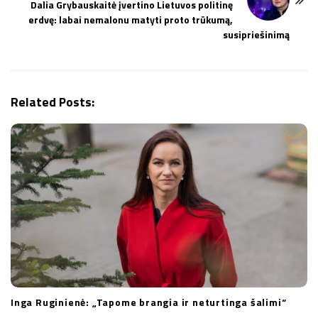
Dalia Grybauskaitė įvertino Lietuvos politinę
a
erdvę: labai nemalonu matyti proto trūkumą,
v
susipriešinimą
i
g
a
Related Posts:
t
i
o
n
Inga Ruginienė: „Tapome brangia ir neturtinga šalimi“