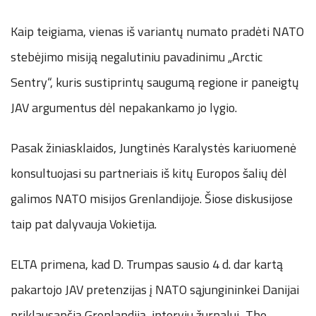
Kaip teigiama, vienas iš variantų numato pradėti NATO
stebėjimo misiją negalutiniu pavadinimu „Arctic
Sentry“, kuris sustiprintų saugumą regione ir paneigtų
JAV argumentus dėl nepakankamo jo lygio.
Pasak žiniasklaidos, Jungtinės Karalystės kariuomenė
konsultuojasi su partneriais iš kitų Europos šalių dėl
galimos NATO misijos Grenlandijoje. Šiose diskusijose
taip pat dalyvauja Vokietija.
ELTA primena, kad D. Trumpas sausio 4 d. dar kartą
pakartojo JAV pretenzijas į NATO sąjungininkei Danijai
priklausančią Grenlandiją, interviu žurnalui „The