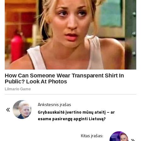
P
Ankstesnis įrašas
o
Grybauskaitė įvertino mūsų ateitį – ar
esame pasirengę apginti Lietuvą?
s
t
Kitas įrašas:
N