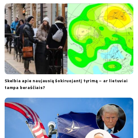
Skelbia apie naujausią šokiruojantį tyrimą – ar lietuviai
tampa beraščiais?