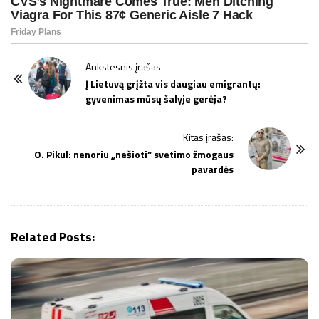
P
Ankstesnis įrašas
o
Į Lietuvą grįžta vis daugiau emigrantų:
gyvenimas mūsų šalyje gerėja?
s
t
Kitas įrašas:
N
O. Pikul: nenoriu „nešioti“ svetimo žmogaus
a
pavardės
v
i
g
Related Posts:
a
t
i
o
n