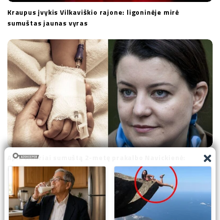
Kraupus įvykis Vilkaviškio rajone: ligoninėje mirė
sumuštas jaunas vyras
Apie žiauriai sumuštą 2-metę prakalbo Navickienė:
kreipiasi į kiekvieną iš mūsų