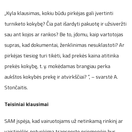
„Kyla klausimas, kokiu būdu pirkėjas gali įvertinti
turniketo kokybę? Čia pat išardyti pakuotę ir užsiveržti
sau ant kojos ar rankos? Be to, įdomu, kaip vartotojas
supras, kad dokumentai, ženklinimas nesuklastoti? Ar
pirkėjas tiesiog turi tikėti, kad prekės kaina atitinka
prekės kokybę, t. y. mokėdamas brangiau perka
aukštos kokybės prekę ir atvirkščiai? “, – svarstė A.
Stončaitis.
Teisiniai klausimai
SAM įspėja, kad vairuotojams už netinkamą rinkinį ar
vaistinėlės neturėjimą transporto priemonėje bus