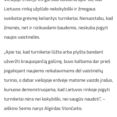
Lietuvos rinką užplūdo nekokybiški ir žmogaus
sveikatai grėsmę keliantys turniketai. Nenuostabu, kad
žmonės, net ir rizikuodami baudomis, neskuba įsigyti
naujos vaistinėlės.
„Apie tai, kad turniketai lūžta arba plyšta bandant
užveržti kraujuojančią galūnę, buvo kalbama dar prieš
įsigaliojant naujiems reikalavimams dėl vaistinėlių
turinio, o dabar viešojoje erdvėje matome vaizdo įrašus,
kuriuose demonstruojama, kad Lietuvos rinkoje įsigyti
turniketai nėra nei kokybiški, nei saugūs naudoti“, –
aiškino Seimo narys Algirdas Stončaitis.