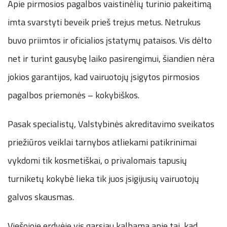
Apie pirmosios pagalbos vaistinėlių turinio pakeitimą
imta svarstyti beveik prieš trejus metus. Netrukus
buvo priimtos ir oficialios įstatymų pataisos. Vis dėlto
net ir turint gausybę laiko pasirengimui, šiandien nėra
jokios garantijos, kad vairuotojų įsigytos pirmosios
pagalbos priemonės – kokybiškos.
Pasak specialistų, Valstybinės akreditavimo sveikatos
priežiūros veiklai tarnybos atliekami patikrinimai
vykdomi tik kosmetiškai, o privalomais tapusių
turniketų kokybė lieka tik juos įsigijusių vairuotojų
galvos skausmas.
Viešojoje erdvėje vis garsiau kalbama apie tai, kad