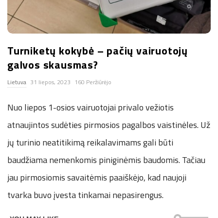
n
.
Turniketų kokybė – pačių vairuotojų
n
galvos skausmas?
Lietuva
31 liepos, 2023
160 Peržiūrėjo
e
Nuo liepos 1-osios vairuotojai privalo vežiotis
t
atnaujintos sudėties pirmosios pagalbos vaistinėles. Už
jų turinio neatitikimą reikalavimams gali būti
baudžiama nemenkomis piniginėmis baudomis. Tačiau
jau pirmosiomis savaitėmis paaiškėjo, kad naujoji
tvarka buvo įvesta tinkamai nepasirengus.