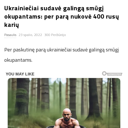
Ukrainiečiai sudavė galingą smūgį
n
okupantams: per parą nukovė 400 rusų
.
karių
Pasaulis
23 spalio, 2022
300 Peržiūrėjo
n
Per paskutinę parą ukrainiečiai sudavė galingą smūgį
e
okupantams.
t