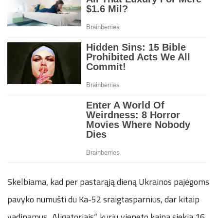
Skelbiama, kad per pastarąją dieną Ukrainos pajėgoms
pavyko numušti du Ka-52 sraigtasparnius, dar kitaip
vadinamus „Aligatoriais“, kurių vieneto kaina siekia 16