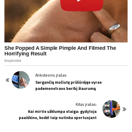
P
Ankstesnis įrašas
o
Sergančią močiutę prižiūrėjęs vyras
pademonstravo beribį žiaurumą
s
t
Kitas įrašas:
N
Kai mirtis užklumpa staiga: gydytoja
a
paaiškino, kodėl taip nutinka sportuojant
v
i