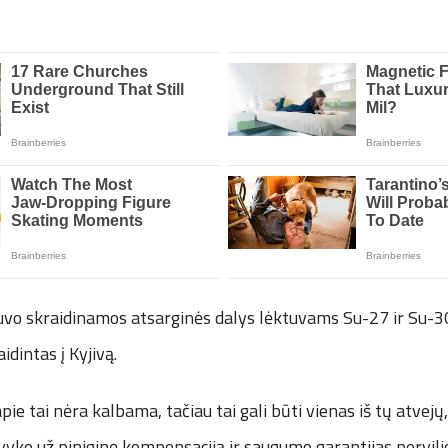
uvo skraidinamos atsarginės dalys lėktuvams Su-27 ir Su-
idintas į Kyjivą.
 apie tai nėra kalbama, tačiau tai gali būti vienas iš tų atvej
yko už piniginę kompensaciją ir saugumo garantijas pervilio