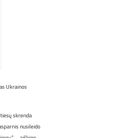
mas Ukrainos
š tiesų skrenda
asparnis nusileido
jienų“, – aiškino