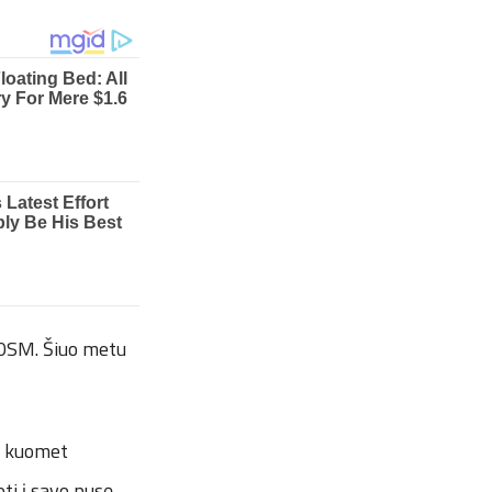
30SM. Šiuo metu
ų, kuomet
ti į savo pusę