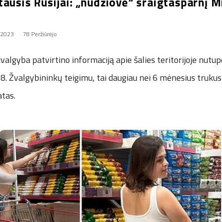
ausis Rusijai: „nudžiovė“ sraigtasparnį M
, 2023
78 Peržiūrėjo
valgyba patvirtino informaciją apie šalies teritorijoje nutup
8. Žvalgybininkų teigimu, tai daugiau nei 6 mėnesius trukus
atas.