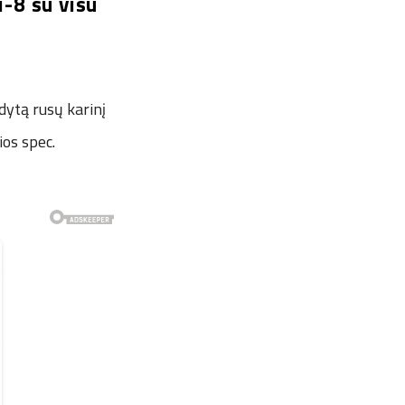
i-8 su visu
dytą rusų karinį
ios spec.