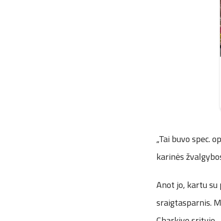
„Tai buvo spec. o
karinės žvalgybos
Anot jo, kartu su 
sraigtasparnis. M
Charkivo srityje –