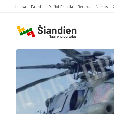
Lietuva
Pasaulis
Didžioji Britanija
Receptai
Verslas
S
i
a
n
d
i
e