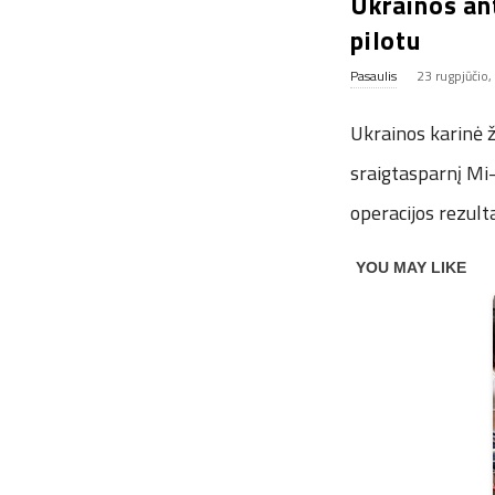
Ukrainos ant
pilotu
Pasaulis
23 rugpjūčio
Ukrainos karinė ž
sraigtasparnį Mi-
operacijos rezult