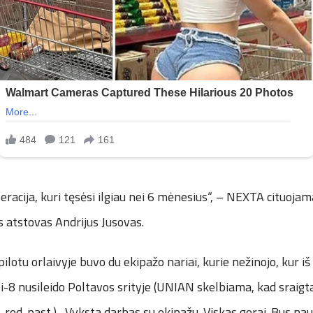
peracija, kuri tęsėsi ilgiau nei 6 mėnesius“, – NEXTA cituoja
 atstovas Andrijus Jusovas.
pilotu orlaivyje buvo du ekipažo nariai, kurie nežinojo, kur i
i-8 nusileido Poltavos srityje (UNIAN skelbiama, kad sraigt
 red. past.). „Vyksta darbas su ekipažu. Viskas gerai. Bus nau