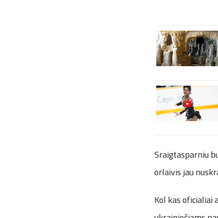
Sraigtasparniu b
orlaivis jau nuskra
Kol kas oficialiai
ukrainiečiams pav