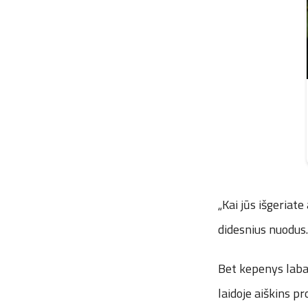
„Kai jūs išgeriate
didesnius nuodus.
Bet kepenys labai
laidoje aiškins p