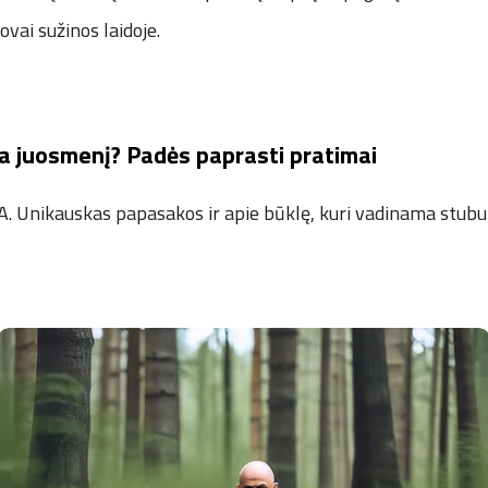
ovai sužinos laidoje.
a juosmenį? Padės paprasti pratimai
 A. Unikauskas papasakos ir apie būklę, kuri vadinama stub