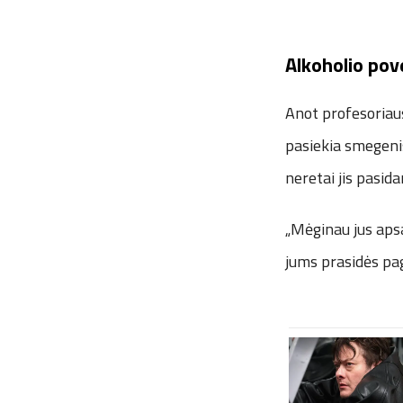
Alkoholio pov
Anot profesoriaus
pasiekia smegenis
neretai jis pasida
„Mėginau jus apsa
jums prasidės pag