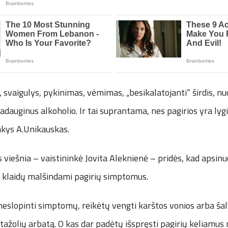
svaigulys, pykinimas, vėmimas, „besikalatojanti“ širdis, nuo
adauginus alkoholio. Ir tai suprantama, nes pagirios yra ly
akys A.Unikauskas.
s viešnia – vaistininkė Jovita Aleknienė – pridės, kad apsin
 klaidų malšindami pagirių simptomus.
neslopinti simptomų, reikėtų vengti karštos vonios arba šalt
stažolių arbatą. O kas dar padėtų išspręsti pagirių keliamu