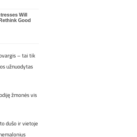
vargis – tai tik
gios užnuodytas
uodiję žmonės vis
o dušo ir vietoje
s nemalonius