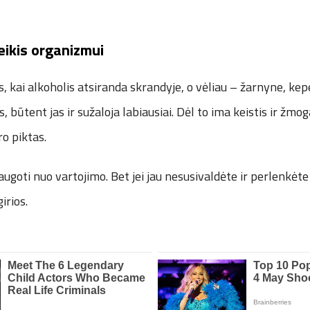
eikis organizmui
, kai alkoholis atsiranda skrandyje, o vėliau – žarnyne, kepe
, būtent jas ir sužaloja labiausiai. Dėl to ima keistis ir žmo
ro piktas.
ugoti nuo vartojimo. Bet jei jau nesusivaldėte ir perlenkėte
irios.