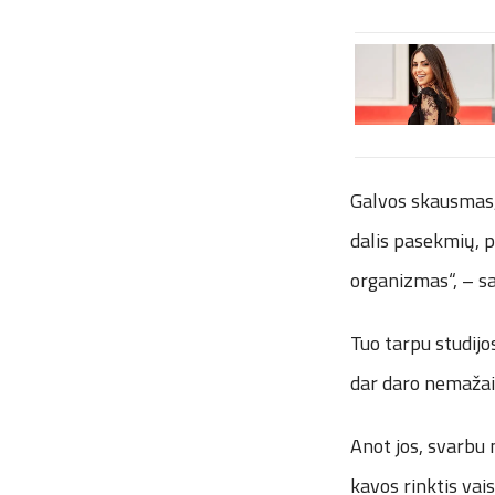
Galvos skausmas, 
dalis pasekmių, p
organizmas“, – s
Tuo tarpu studijo
dar daro nemažai
Anot jos, svarbu 
kavos rinktis vai