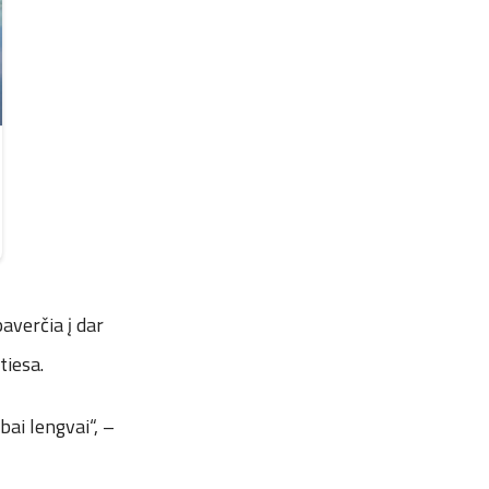
paverčia į dar
tiesa.
bai lengvai“, –