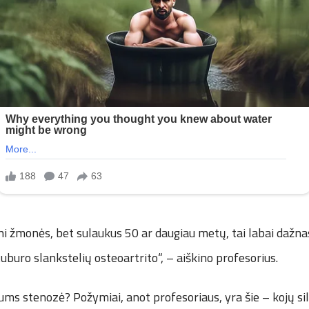
uni žmonės, bet sulaukus 50 ar daugiau metų, tai labai dažna
stuburo slankstelių osteoartrito“, – aiškino profesorius.
 jums stenozė? Požymiai, anot profesoriaus, yra šie – kojų s