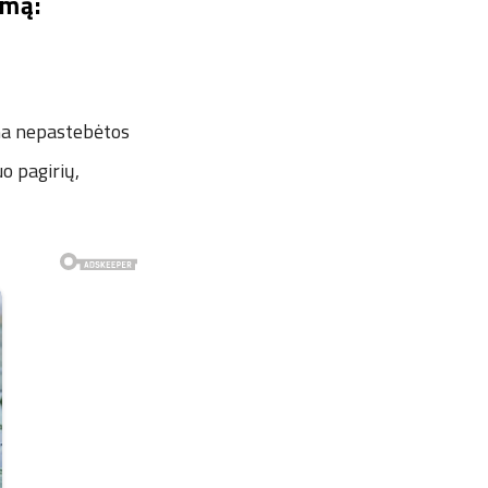
zmą:
ina nepastebėtos
o pagirių,