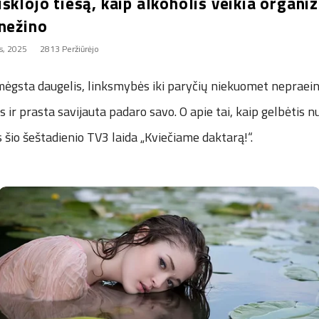
šklojo tiesą, kaip alkoholis veikia organi
 nežino
s, 2025
2813 Peržiūrėjo
mėgsta daugelis, linksmybės iki paryčių niekuomet neprae
ir prasta savijauta padaro savo. O apie tai, kaip gelbėtis nu
 šio šeštadienio TV3 laida „Kviečiame daktarą!“.