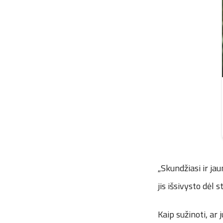
„Skundžiasi ir ja
jis išsivysto dėl 
Kaip sužinoti, ar