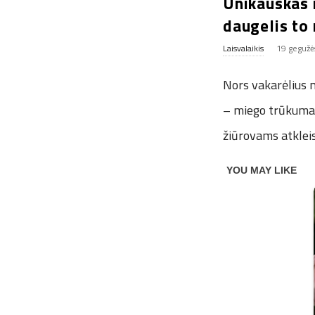
Unikauskas i
daugelis to
Laisvalaikis
19 gegužė
Nors vakarėlius 
– miego trūkumas 
žiūrovams atkleis