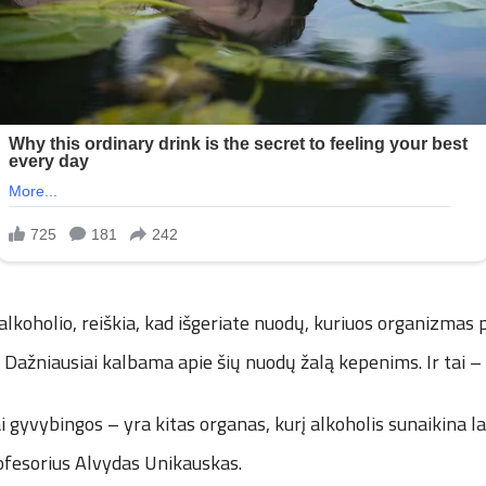
 alkoholio, reiškia, kad išgeriate nuodų, kuriuos organizmas 
 Dažniausiai kalbama apie šių nuodų žalą kepenims. Ir tai – 
 gyvybingos – yra kitas organas, kurį alkoholis sunaikina la
rofesorius Alvydas Unikauskas.