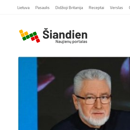
Lietuva
Pasaulis
Didžioji Britanija
Receptai
Verslas
S
i
a
n
d
i
e