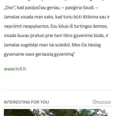
„Dior“, kad pasijusčiau geriau, – pasigiria Soudi. –
Jamalas visada man sako, kad turiu būti ištikima sau ir
nepriimti neapykantos. Esu kilusi iš turtingos šeimos,
visada buvau pratusi prie tam tikro gyvenimo būdo, ir
Jamalas sugebėjo man tai suteikti. Mes čia tiesiog
gyvename savo geriausią gyvenimą.“
www.tv3.lt