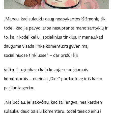
„Manau, kad sulaukiu daug neapykantos iš žmonių tik
todėl, kad jie pavydi arba nesupranta mano santykių ir
to, ką ir kodėl keliu į socialinius tinklus, ir manau,kad
dauguma visada linkę komentuoti gyvenimą
socialiniuose tinkluose“, – dar pridūrė ji.
Vėliau ji pajuokavo kaip kovoja su neigiamais
komentarais – nueina į „Dior“ parduotuvę ir iš karto
pasijunta geriau.
„Meluočiau, jei sakyčiau, kad tai lengva, nes kasdien
sulaukiu daug baisių komentarų, todėl tiesiog einu į