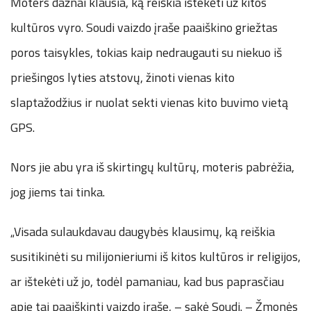
Moters dažnai klausia, ką reiškia ištekėti už kitos
kultūros vyro. Soudi vaizdo įraše paaiškino griežtas
poros taisykles, tokias kaip nedraugauti su niekuo iš
priešingos lyties atstovų, žinoti vienas kito
slaptažodžius ir nuolat sekti vienas kito buvimo vietą
GPS.
Nors jie abu yra iš skirtingų kultūrų, moteris pabrėžia,
jog jiems tai tinka.
„Visada sulaukdavau daugybės klausimų, ką reiškia
susitikinėti su milijonieriumi iš kitos kultūros ir religijos,
ar ištekėti už jo, todėl pamaniau, kad bus paprasčiau
apie tai paaiškinti vaizdo įraše, – sakė Soudi. – Žmonės