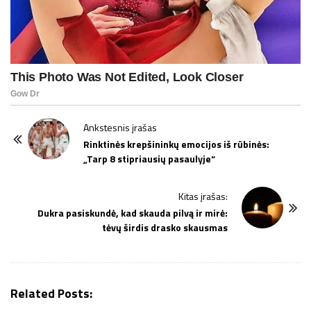
P
Ankstesnis įrašas
o
Rinktinės krepšininkų emocijos iš rūbinės:
„Tarp 8 stipriausių pasaulyje“
s
t
Kitas įrašas:
N
Dukra pasiskundė, kad skauda pilvą ir mirė:
a
tėvų širdis drasko skausmas
v
i
g
Related Posts:
a