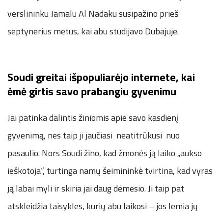
verslininku Jamalu Al Nadaku susipažino prieš
septynerius metus, kai abu studijavo Dubajuje.
Soudi greitai išpopuliarėjo internete, kai
ėmė girtis savo prabangiu gyvenimu
Jai patinka dalintis žiniomis apie savo kasdienį
gyvenimą, nes taip ji jaučiasi neatitrūkusi nuo
pasaulio. Nors Soudi žino, kad žmonės ją laiko „aukso
ieškotoja“, turtinga namų šeimininkė tvirtina, kad vyras
ją labai myli ir skiria jai daug dėmesio. Ji taip pat
atskleidžia taisykles, kurių abu laikosi – jos lemia jų