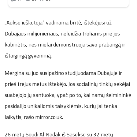
„Aukso ieškotoja“ vadinama britė, ištekėjusi už
Dubajaus milijonieriaus, neleidžia troliams prie jos
kabinėtis, nes mielai demonstruoja savo prabangą ir
ištaigingą gyvenimą.
Mergina su juo susipažino studijuodama Dubajuje ir
prieš trejus metus ištekėjo. Jos socialinių tinklų sekėjai
suabejojo jų santuoka, ypač po to, kai namų šeimininkė
pasidalijo unikaliomis taisyklėmis, kurių jai tenka
laikytis, rašo mirror.co.uk.
26 metų Soudi Al Nadak iš Sasekso su 32 metų