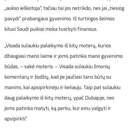
„aukso ieškotoja“, tačiau tai jos netrikdo, nes jai „tiesiog
pavydi“ prabangaus gyvenimo. Iš turtingos šeimos
kilusi Soudi puikiai moka tvarkyti finansus.
„Visada sulaukiu palaikymo iš kitų moterų, kurios
džiaugiasi mano laime ir joms patinka mano gyvenimo
būdas, – sakė moteris. – Visada sulaukiu žmonių
komentarų ir žodžių, kad jie jaučiasi tarsi būtų su
manimi, kai apsipirkinėju ir keliauju. Taip pat sulaukiu
daug palaikymo iš kitų moterų, ypač Dubajuje, nes
joms patinka matyti, ką perku, kur einu valgyti ir
apsipirkti.“