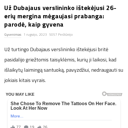
Už Dubajaus verslininko ištekėjusi 26-
n
erių mergina mėgaujasi prabanga:
.
parodė, kaip gyvena
Gyvenimas
1 rugsėjo, 2023
5057 Peržiūrėjo
n
Už turtingo Dubajaus verslininko ištekėjusi britė
e
pasidalijo griežtomis taisyklėmis, kurių ji laikosi, kad
t
išlaikytų laimingą santuoką, pavyzdžiui, nedraugauti su
jokiais kitais vyrais.