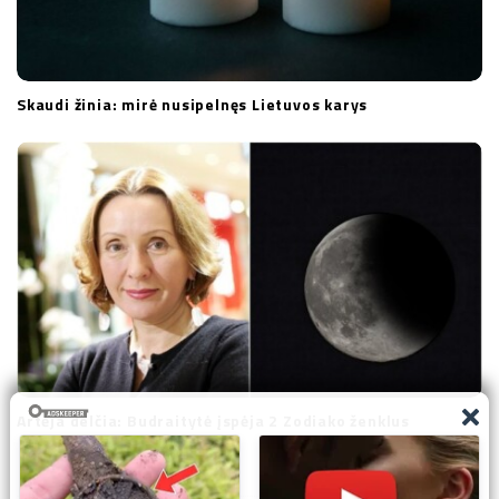
Skaudi žinia: mirė nusipelnęs Lietuvos karys
Artėja delčia: Budraitytė įspėja 2 Zodiako ženklus