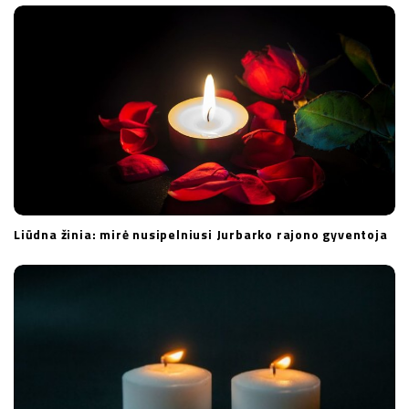
t
i
o
n
Liūdna žinia: mirė nusipelniusi Jurbarko rajono gyventoja