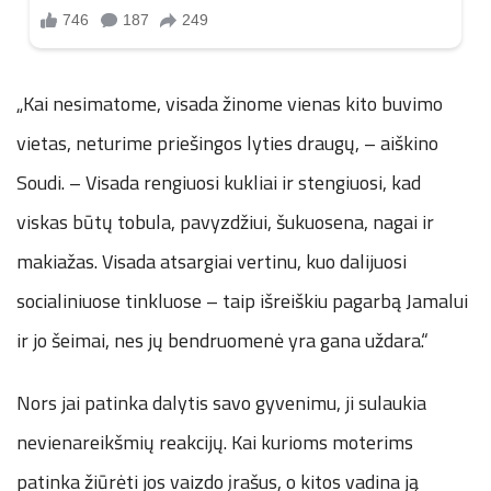
„Kai nesimatome, visada žinome vienas kito buvimo
vietas, neturime priešingos lyties draugų, – aiškino
Soudi. – Visada rengiuosi kukliai ir stengiuosi, kad
viskas būtų tobula, pavyzdžiui, šukuosena, nagai ir
makiažas. Visada atsargiai vertinu, kuo dalijuosi
socialiniuose tinkluose – taip išreiškiu pagarbą Jamalui
ir jo šeimai, nes jų bendruomenė yra gana uždara.“
Nors jai patinka dalytis savo gyvenimu, ji sulaukia
nevienareikšmių reakcijų. Kai kurioms moterims
patinka žiūrėti jos vaizdo įrašus, o kitos vadina ją