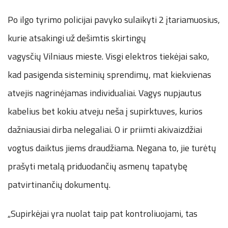
Po ilgo tyrimo policijai pavyko sulaikyti 2 įtariamuosius,
kurie atsakingi už dešimtis skirtingų
vagysčių Vilniaus mieste. Visgi elektros tiekėjai sako,
kad pasigenda sisteminių sprendimų, mat kiekvienas
atvejis nagrinėjamas individualiai. Vagys nupjautus
kabelius bet kokiu atveju neša į supirktuves, kurios
dažniausiai dirba nelegaliai. O ir priimti akivaizdžiai
vogtus daiktus jiems draudžiama. Negana to, jie turėtų
prašyti metalą priduodančių asmenų tapatybę
patvirtinančių dokumentų.
„Supirkėjai yra nuolat taip pat kontroliuojami, tas