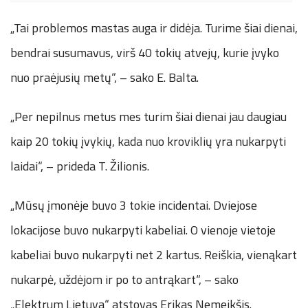
„Tai problemos mastas auga ir didėja. Turime šiai dienai,
bendrai susumavus, virš 40 tokių atvejų, kurie įvyko
nuo praėjusių metų“, – sako E. Balta.
„Per nepilnus metus mes turim šiai dienai jau daugiau
kaip 20 tokių įvykių, kada nuo kroviklių yra nukarpyti
laidai“, – prideda T. Žilionis.
„Mūsų įmonėje buvo 3 tokie incidentai. Dviejose
lokacijose buvo nukarpyti kabeliai. O vienoje vietoje
kabeliai buvo nukarpyti net 2 kartus. Reiškia, vienąkart
nukarpė, uždėjom ir po to antrąkart“, – sako
„Elektrum Lietuva“ atstovas Erikas Nemeikšis.