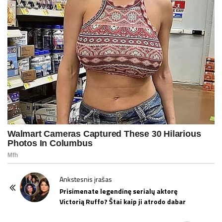
P
Ankstesnis įrašas
o
Prisimenate legendinę serialų aktorę
Victorią Ruffo? Štai kaip ji atrodo dabar
s
t