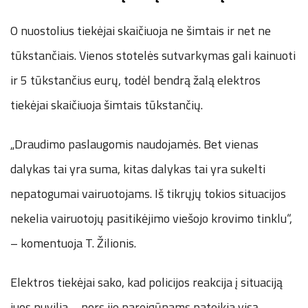
O nuostolius tiekėjai skaičiuoja ne šimtais ir net ne
tūkstančiais. Vienos stotelės sutvarkymas gali kainuoti
ir 5 tūkstančius eurų, todėl bendrą žalą elektros
tiekėjai skaičiuoja šimtais tūkstančių.
„Draudimo paslaugomis naudojamės. Bet vienas
dalykas tai yra suma, kitas dalykas tai yra sukelti
nepatogumai vairuotojams. Iš tikrųjų tokios situacijos
nekelia vairuotojų pasitikėjimo viešojo krovimo tinklu“,
– komentuoja T. Žilionis.
Elektros tiekėjai sako, kad policijos reakcija į situaciją
juos nuvilia – nors jie pareigūnams pateikia visą