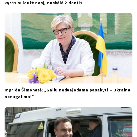
vyras sulaužė nosį, nuskėlė 2 dantis
Ingrida Šimonytė: „Galiu nedvejodama pasakyti – Ukraina
nenugalima!“