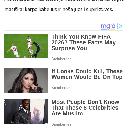
masiškai karpo kabelius ir neša juos į supirktuves.