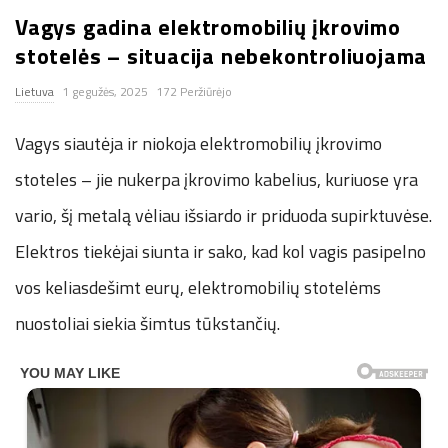
Vagys gadina elektromobilių įkrovimo
n
stotelės – situacija nebekontroliuojama
.
Lietuva
1 gegužės, 2025
172 Peržiūrėjo
n
Vagys siautėja ir niokoja elektromobilių įkrovimo
e
stoteles – jie nukerpa įkrovimo kabelius, kuriuose yra
vario, šį metalą vėliau išsiardo ir priduoda supirktuvėse.
t
Elektros tiekėjai siunta ir sako, kad kol vagis pasipelno
vos keliasdešimt eurų, elektromobilių stotelėms
nuostoliai siekia šimtus tūkstančių.