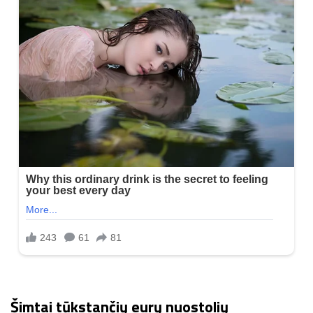
Šimtai tūkstančių eurų nuostolių