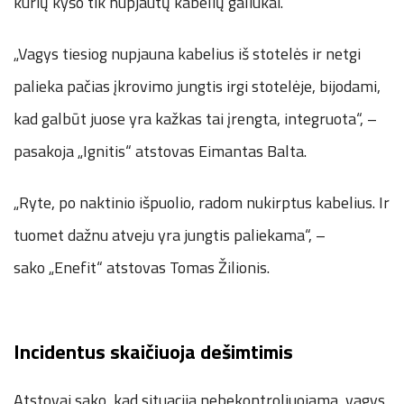
kurių kyšo tik nupjautų kabelių galiukai.
„Vagys tiesiog nupjauna kabelius iš stotelės ir netgi
palieka pačias įkrovimo jungtis irgi stotelėje, bijodami,
kad galbūt juose yra kažkas tai įrengta, integruota“, –
pasakoja „Ignitis“ atstovas Eimantas Balta.
„Ryte, po naktinio išpuolio, radom nukirptus kabelius. Ir
tuomet dažnu atveju yra jungtis paliekama“, –
sako „Enefit“ atstovas Tomas Žilionis.
Incidentus skaičiuoja dešimtimis
Atstovai sako, kad situacija nebekontroliuojama, vagys