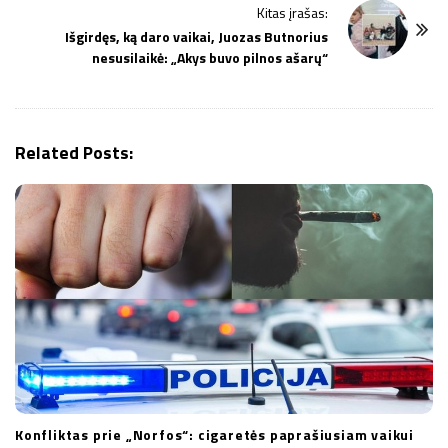
Kitas įrašas:
N
Išgirdęs, ką daro vaikai, Juozas Butnorius
a
nesusilaikė: „Akys buvo pilnos ašarų“
v
i
g
Related Posts:
a
t
i
o
n
Konfliktas prie „Norfos“: cigaretės paprašiusiam vaikui