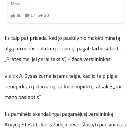
Jis taip pat prideda, kad jo pasiūlymo mokėti minėtą
algą terminas – iki kitų rinkimų, pagal darbo sutartį.
„Pratęsime, jei gerai seksis“, – žada verslininkas.
Vis tik A. Sysas žurnalistams teigė, kad jo taip pigiai
nenupirks, o į klausimą, už kiek nupirktų, atsakė: „Tai
mano paslaptis“
Jis paminėjo skandalingai pagarsėjusį verslininką
Arvydą Stašaitį, kuris žadėjo neva išlaikyti pensininkus: