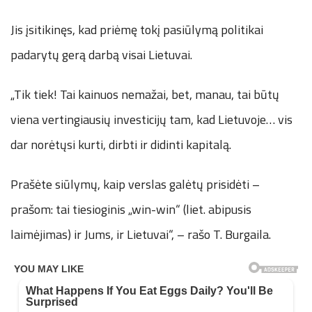
Jis įsitikinęs, kad priėmę tokį pasiūlymą politikai
padarytų gerą darbą visai Lietuvai.
„Tik tiek! Tai kainuos nemažai, bet, manau, tai būtų
viena vertingiausių investicijų tam, kad Lietuvoje… vis
dar norėtųsi kurti, dirbti ir didinti kapitalą.
Prašėte siūlymų, kaip verslas galėtų prisidėti –
prašom: tai tiesioginis „win-win“ (liet. abipusis
laimėjimas) ir Jums, ir Lietuvai“, – rašo T. Burgaila.