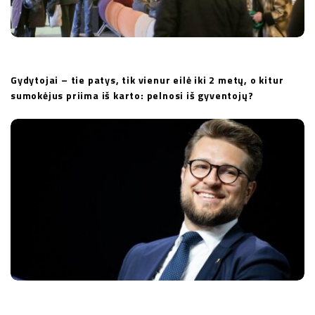
Gydytojai – tie patys, tik vienur eilė iki 2 metų, o kitur
sumokėjus priima iš karto: pelnosi iš gyventojų?