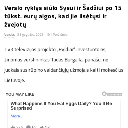
Verslo ryklys siūlo Sysui ir Šadžiui po 15
n
tūkst. eurų algos, kad jie ilsėtųsi ir
.
žvejotų
Verslas
21 gegužės, 2025
191 Peržiūrėjo
n
TV3 televizijos projekto „Rykliai“ investuotojas,
e
žinomas verslininkas Tadas Burgaila, panašu, ne
t
juokais susirūpino valdančiųjų užmojais kelti mokesčius
Lietuvoje.