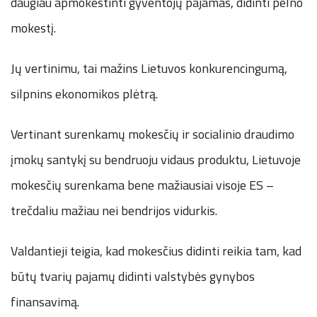
daugiau apmokestinti gyventojų pajamas, didinti pelno
mokestį.
Jų vertinimu, tai mažins Lietuvos konkurencingumą,
silpnins ekonomikos plėtrą.
Vertinant surenkamų mokesčių ir socialinio draudimo
įmokų santykį su bendruoju vidaus produktu, Lietuvoje
mokesčių surenkama bene mažiausiai visoje ES –
trečdaliu mažiau nei bendrijos vidurkis.
Valdantieji teigia, kad mokesčius didinti reikia tam, kad
būtų tvarių pajamų didinti valstybės gynybos
finansavimą.