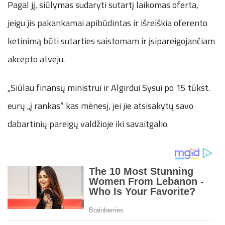
Pagal jį, siūlymas sudaryti sutartį laikomas oferta,
jeigu jis pakankamai apibūdintas ir išreiškia oferento
ketinimą būti sutarties saistomam ir įsipareigojančiam
akcepto atveju.
„Siūlau finansų ministrui ir Algirdui Sysui po 15 tūkst.
eurų „į rankas“ kas mėnesį, jei jie atsisakytų savo
dabartinių pareigų valdžioje iki savaitgalio.