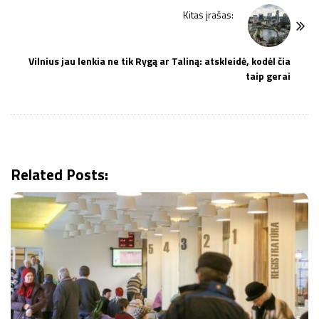
t
Kitas įrašas:
N
a
Vilnius jau lenkia ne tik Rygą ar Taliną: atskleidė, kodėl čia
v
taip gerai
i
g
a
t
i
Related Posts:
o
n