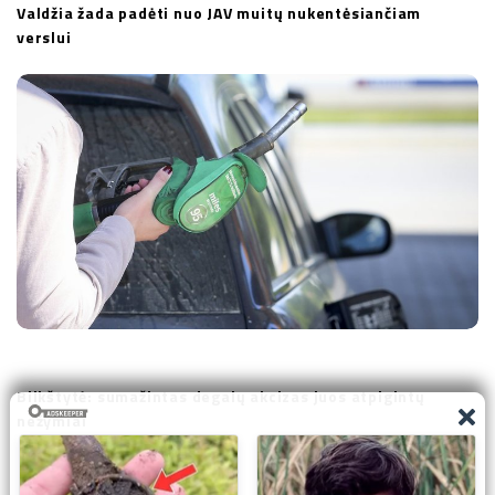
Valdžia žada padėti nuo JAV muitų nukentėsiančiam
verslui
Bilkštytė: sumažintas degalų akcizas juos atpigintų
nežymiai