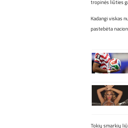
tropinės liūties g
Kadangi viskas nut
pastebėta nacion
Tokių smarkių liū