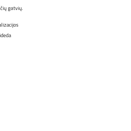
nčių gatvių.
lizacijos
sideda