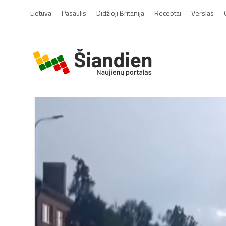
Lietuva
Pasaulis
Didžioji Britanija
Receptai
Verslas
S
i
a
n
d
i
e