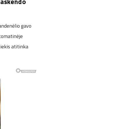
 paskendo
vandenėlio gavo
utomatinėje
iekis atitinka