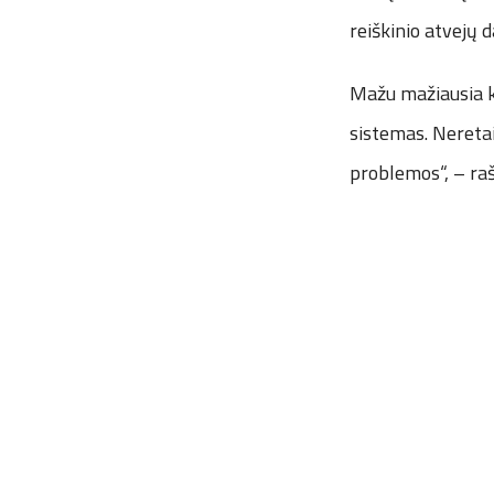
reiškinio atvejų d
Mažu mažiausia ką
sistemas. Neretai 
problemos“, – raš