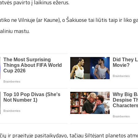
atvės pavirto į laikinus ežerus.
iko ne Vilniuje (ar Kaune), o Šakiuose tai liūtis taip ir liko 
aliniu mastu.
čių ir praeityje pasitaikydavo, tačiau šiltėjant planetos atm