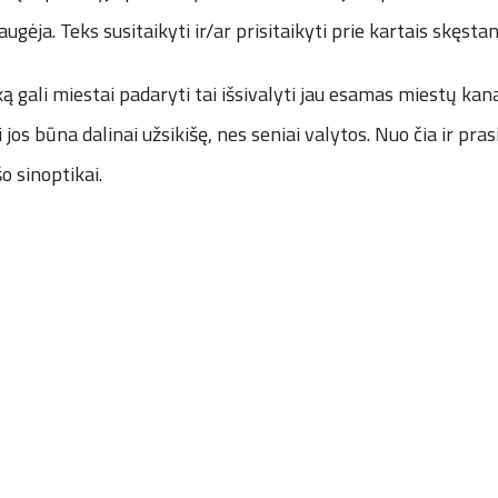
augėja. Teks susitaikyti ir/ar prisitaikyti prie kartais skęsta
 gali miestai padaryti tai išsivalyti jau esamas miestų kana
jos būna dalinai užsikišę, nes seniai valytos. Nuo čia ir pra
o sinoptikai.