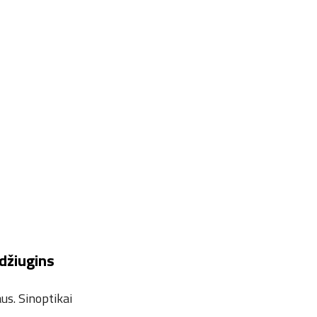
edžiugins
aus. Sinoptikai