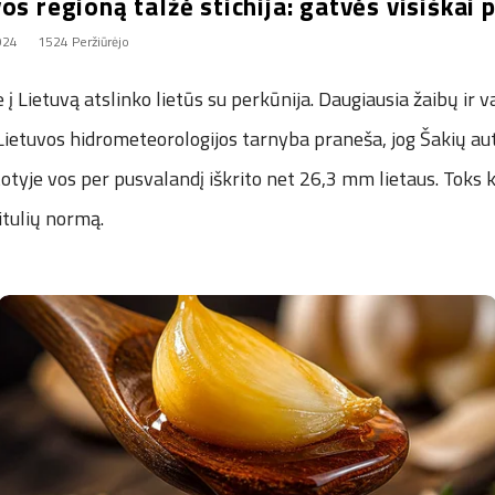
os regioną talžė stichija: gatvės visiškai
2024
1524 Peržiūrėjo
 į Lietuvą atslinko lietūs su perkūnija. Daugiausia žaibų ir 
 Lietuvos hidrometeorologijos tarnyba praneša, jog Šakių a
otyje vos per pusvalandį iškrito net 26,3 mm lietaus. Toks k
itulių normą.