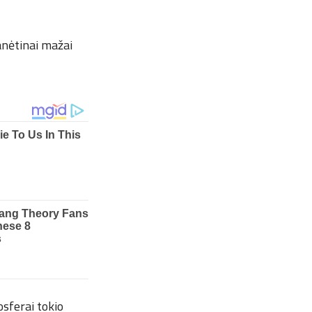
ganėtinai mažai
osferai tokio