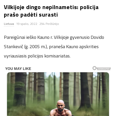
Vilkijoje dingo nepilnametis: policija
n
prašo padėti surasti
.
Lietuva
19 spalio, 2022
294 Peržiūrėjo
n
Pareigūnai ieško Kauno r. Vilkijoje gyvenusio Dovido
e
Stankevič (g. 2005 m.), praneša Kauno apskrities
vyriausiasis policijos komisariatas.
t