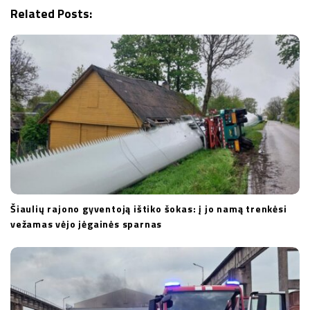
Related Posts:
a
t
i
o
n
Šiaulių rajono gyventoją ištiko šokas: į jo namą trenkėsi
vežamas vėjo jėgainės sparnas