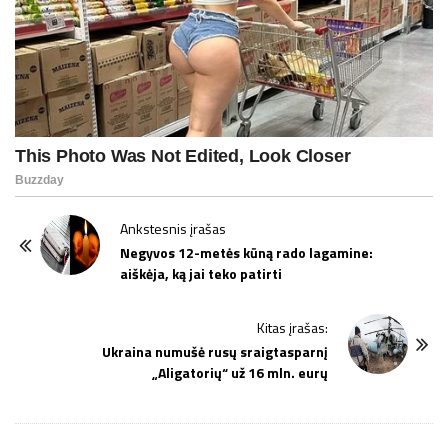
P
Ankstesnis įrašas
o
Negyvos 12-metės kūną rado lagamine:
aiškėja, ką jai teko patirti
s
t
Kitas įrašas:
N
Ukraina numušė rusų sraigtasparnį
a
„Aligatorių“ už 16 mln. eurų
v
i
g