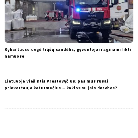
Kybartuose degė trąšų sandėlis, gyventojai raginami likti
namuose
Lietuvoje viešintis Arestovyčius: pas mus rusai
prievartauja keturmečius – kokios su jais derybos?