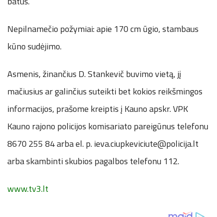
batus.
Nepilnamečio požymiai: apie 170 cm ūgio, stambaus
kūno sudėjimo.
Asmenis, žinančius D. Stankevič buvimo vietą, jį
mačiusius ar galinčius suteikti bet kokios reikšmingos
informacijos, prašome kreiptis į Kauno apskr. VPK
Kauno rajono policijos komisariato pareigūnus telefonu
8670 255 84 arba el. p. ieva.ciupkeviciute@policija.lt
arba skambinti skubios pagalbos telefonu 112.
www.tv3.lt