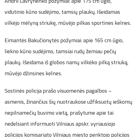
Andrii Lavrynenko požymiai: apie 175 cm ūgio,
vidutinio kūno sudėjimo, tamsių plaukų. Išeidamas
vilkėjo mėlyną striukę, mūvėjo pilkas sportines kelnes.
Eimantės Bakučionytės požymiai: apie 165 cm ūgio,
liekno kūno sudėjimo, tamsiai rudų žemiau pečių
plaukų. Išeidama iš globos namų vilkėko pilką striuką,
mūvėjo džinsines kelnes.
Sostinės policija prašo visuomenės pagalbos –
asmenis, žinančius šių nuotraukose užfiksuotų ieškomų
nepilnamečių buvimo vietą, prašytume apie tai
nedelsiant informuoti Vilniaus apskr. vyriausiojo
policijos komisariato Vilniaus miesto penktojo policijos