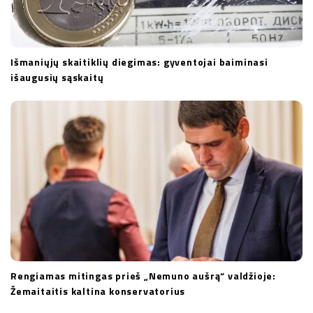
Išmaniųjų skaitiklių diegimas: gyventojai baiminasi
išaugusių sąskaitų
Rengiamas mitingas prieš „Nemuno aušrą“ valdžioje:
Žemaitaitis kaltina konservatorius