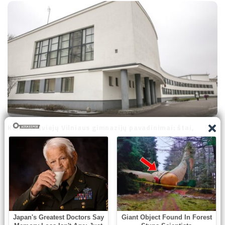
Keičiasi dviejų Vilniaus gimnazijų pavadinimai: štai,
kokius išrinko