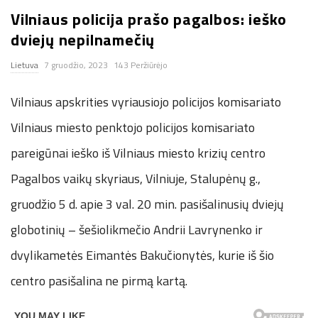
Vilniaus policija prašo pagalbos: ieško
n
dviejų nepilnamečių
.
Lietuva
7 gruodžio, 2023
143 Peržiūrėjo
n
Vilniaus apskrities vyriausiojo policijos komisariato
e
Vilniaus miesto penktojo policijos komisariato
pareigūnai ieško iš Vilniaus miesto krizių centro
t
Pagalbos vaikų skyriaus, Vilniuje, Stalupėnų g.,
gruodžio 5 d. apie 3 val. 20 min. pasišalinusių dviejų
globotinių – šešiolikmečio Andrii Lavrynenko ir
dvylikametės Eimantės Bakučionytės, kurie iš šio
centro pasišalina ne pirmą kartą.