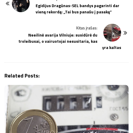
o
Egidijus Dragūnas-SEL bandys pagerinti dar
vieną rekordą: „Tai bus panašu į pasaką“
s
t
Kitas įrašas:
N
Neeilinė avarija Vilniuje: susidūrė du
a
troleibusai, o vairuotojai nesusitaria, kas
v
yra kaltas
i
g
a
Related Posts:
t
i
o
n