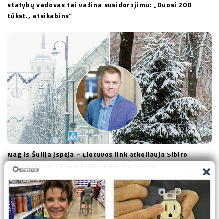
statybų vadovas tai vadina susidorojimu: „Duosi 200
tūkst., atsikabins“
Naglis Šulija įspėja – Lietuvos link atkeliauja Sibiro
anticiklonas: to nematėme kelerius metus