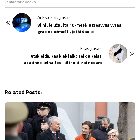
P
Ankstesnis įrašas
o
Vilniuje užpulta 10-metė: agresyvus vyras
grasino užmušti, jei ši šauks
s
t
Kitas įrašas:
N
Atskleidė, kas kiek laiko reikia keisti
a
apatines kelnaites: kiti to tikrai nedaro
v
i
g
Related Posts:
a
t
i
o
n