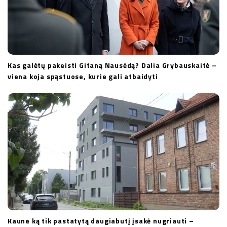
Kas galėtų pakeisti Gitaną Nausėdą? Dalia Grybauskaitė –
viena koja spąstuose, kurie gali atbaidyti
Kaune ką tik pastatytą daugiabutį įsakė nugriauti –