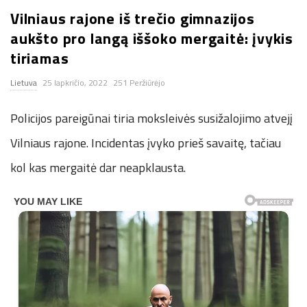
Vilniaus rajone iš trečio gimnazijos
n
aukšto pro langą iššoko mergaitė: įvykis
.
tiriamas
Lietuva
25 lapkričio, 2022
251 Peržiūrėjo
n
Policijos pareigūnai tiria moksleivės susižalojimo atvejį
e
Vilniaus rajone. Incidentas įvyko prieš savaitę, tačiau
t
kol kas mergaitė dar neapklausta.