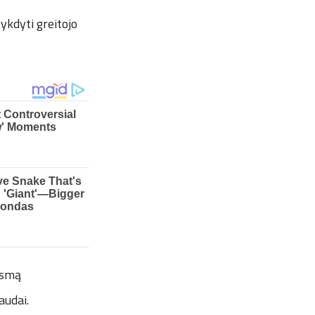
ykdyti greitojo
ismą
audai.