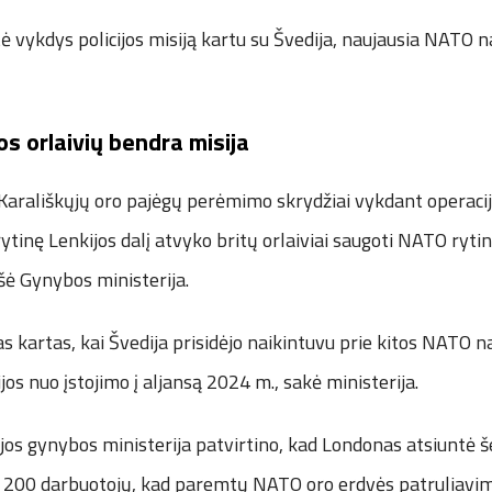
ė vykdys policijos misiją kartu su Švedija, naujausia NATO n
os orlaivių bendra misija
i Karališkųjų oro pajėgų perėmimo skrydžiai vykdant operac
 rytinę Lenkijos dalį atvyko britų orlaiviai saugoti NATO ryti
šė Gynybos ministerija.
as kartas, kai Švedija prisidėjo naikintuvu prie kitos NATO 
jos nuo įstojimo į aljansą 2024 m., sakė ministerija.
ijos gynybos ministerija patvirtino, kad Londonas atsiuntė š
e 200 darbuotojų, kad paremtų NATO oro erdvės patruliavi