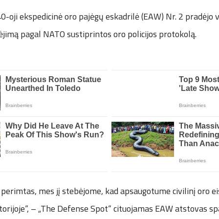
0-oji ekspedicinė oro pajėgų eskadrilė (EAW) Nr. 2 pradėjo v
jimą pagal NATO sustiprintos oro policijos protokolą.
o perimtas, mes jį stebėjome, kad apsaugotume civilinį oro e
itorijoje“, – „The Defense Spot“ cituojamas EAW atstovas sp