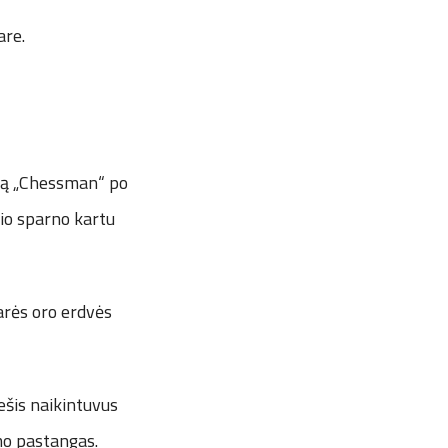
are.
iją „Chessman“ po
nio sparno kartu
narės oro erdvės
ešis naikintuvus
mo pastangas.