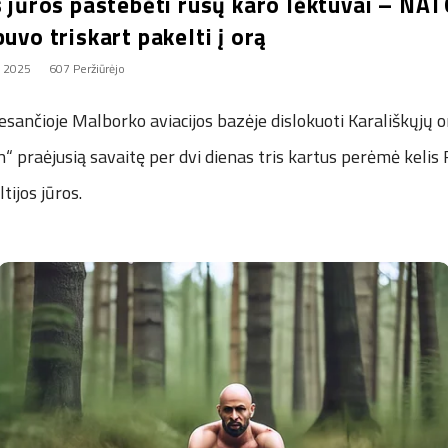
s jūros pastebėti rusų karo lėktuvai – NA
buvo triskart pakelti į orą
, 2025
607 Peržiūrėjo
 esančioje Malborko aviacijos bazėje dislokuoti Karališkųjų 
“ praėjusią savaitę per dvi dienas tris kartus perėmė kelis R
tijos jūros.