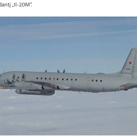
antį „Il-20M“.