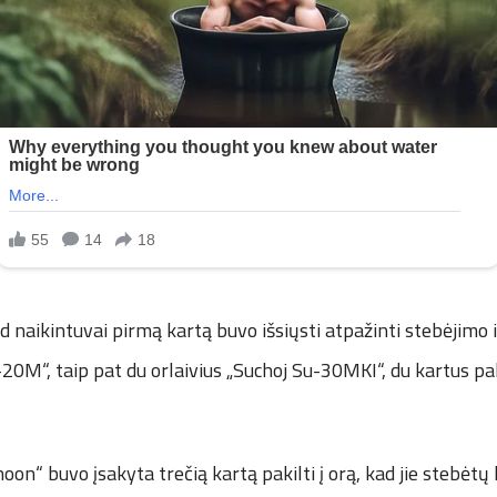
 naikintuvai pirmą kartą buvo išsiųsti atpažinti stebėjimo 
l-20M“, taip pat du orlaivius „Suchoj Su-30MKI“, du kartus pak
on“ buvo įsakyta trečią kartą pakilti į orą, kad jie stebėtų