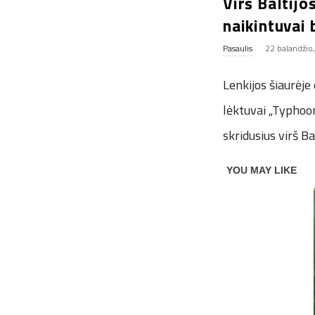
Virš Baltijo
naikintuvai 
Pasaulis
22 balandžio
Lenkijos šiaurėje
lėktuvai „Typhoon
skridusius virš Bal