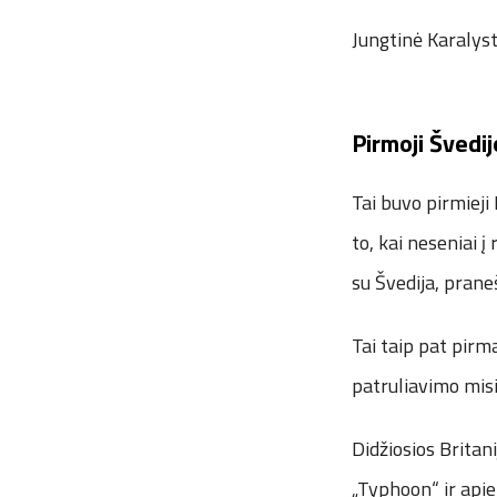
Jungtinė Karalyst
Pirmoji Švedij
Tai buvo pirmiej
to, kai neseniai į
su Švedija, prane
Tai taip pat pirm
patruliavimo misi
Didžiosios Britan
„Typhoon“ ir api