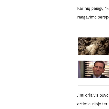
Karinių pajėgų 14
reagavimo perspė
„Kai orlaivis buv
artimiausioje ter