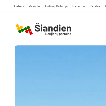
Lietuva
Pasaulis
Didžioji Britanija
Receptai
Verslas
S
i
a
n
d
i
e