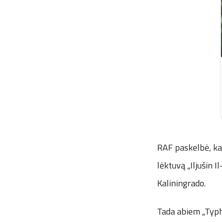
RAF paskelbė, kad
lėktuvą „Iljušin I
Kaliningrado.
Tada abiem „Typho