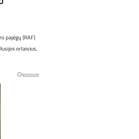
TO
oro pajėgų (RAF)
usijos orlaivius,