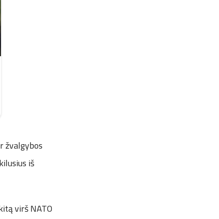
ir žvalgybos
ilusius iš
 kitą virš NATO