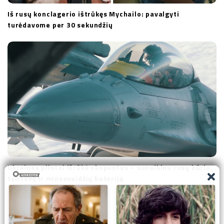
Iš rusų konclagerio ištrūkęs Mychailo: pavalgyti
turėdavome per 30 sekundžių
Ukrainos pilotai išrūkė okupantus – sunaikino rusų būrio
tvirtovę ir minosvaidžių bateriją