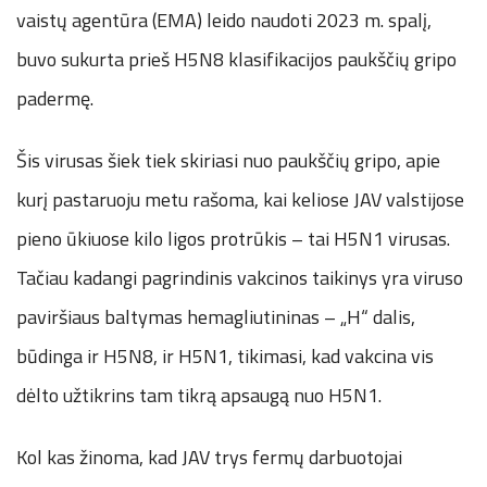
vaistų agentūra (EMA) leido naudoti 2023 m. spalį,
buvo sukurta prieš H5N8 klasifikacijos paukščių gripo
padermę.
Šis virusas šiek tiek skiriasi nuo paukščių gripo, apie
kurį pastaruoju metu rašoma, kai keliose JAV valstijose
pieno ūkiuose kilo ligos protrūkis – tai H5N1 virusas.
Tačiau kadangi pagrindinis vakcinos taikinys yra viruso
paviršiaus baltymas hemagliutininas – „H“ dalis,
būdinga ir H5N8, ir H5N1, tikimasi, kad vakcina vis
dėlto užtikrins tam tikrą apsaugą nuo H5N1.
Kol kas žinoma, kad JAV trys fermų darbuotojai