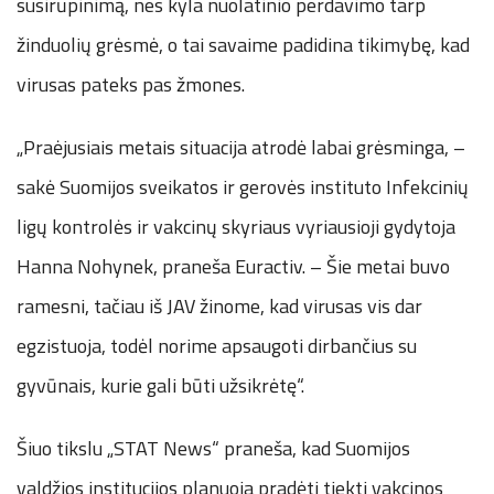
susirūpinimą, nes kyla nuolatinio perdavimo tarp
žinduolių grėsmė, o tai savaime padidina tikimybę, kad
virusas pateks pas žmones.
„Praėjusiais metais situacija atrodė labai grėsminga, –
sakė Suomijos sveikatos ir gerovės instituto Infekcinių
ligų kontrolės ir vakcinų skyriaus vyriausioji gydytoja
Hanna Nohynek, praneša Euractiv. – Šie metai buvo
ramesni, tačiau iš JAV žinome, kad virusas vis dar
egzistuoja, todėl norime apsaugoti dirbančius su
gyvūnais, kurie gali būti užsikrėtę“.
Šiuo tikslu „STAT News“ praneša, kad Suomijos
valdžios institucijos planuoja pradėti tiekti vakcinos