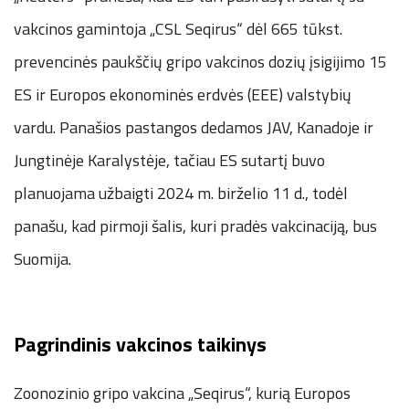
vakcinos gamintoja „CSL Seqirus“ dėl 665 tūkst.
prevencinės paukščių gripo vakcinos dozių įsigijimo 15
ES ir Europos ekonominės erdvės (EEE) valstybių
vardu. Panašios pastangos dedamos JAV, Kanadoje ir
Jungtinėje Karalystėje, tačiau ES sutartį buvo
planuojama užbaigti 2024 m. birželio 11 d., todėl
panašu, kad pirmoji šalis, kuri pradės vakcinaciją, bus
Suomija.
Pagrindinis vakcinos taikinys
Zoonozinio gripo vakcina „Seqirus“, kurią Europos