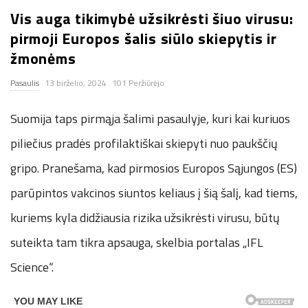
Vis auga tikimybė užsikrėsti šiuo virusu:
n
pirmoji Europos šalis siūlo skiepytis ir
.
žmonėms
Pasaulis
13 birželio, 2024
101 Peržiūrėjo
n
Suomija taps pirmąja šalimi pasaulyje, kuri kai kuriuos
e
piliečius pradės profilaktiškai skiepyti nuo paukščių
t
gripo. Pranešama, kad pirmosios Europos Sąjungos (ES)
parūpintos vakcinos siuntos keliaus į šią šalį, kad tiems,
kuriems kyla didžiausia rizika užsikrėsti virusu, būtų
suteikta tam tikra apsauga, skelbia portalas „IFL
Science“.