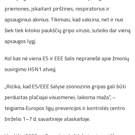
priemones, įskaitant pirštines, respiratorius ir
apsauginius akinius. Tikimasi, kad vakcina, net ir nuo
šiek tiek kitokio paukščių gripo viruso, suteiks dar vieną
apsaugos lygį.
Kol kas nė viena ES ir EEE šalis nepranešė apie žmonių
susirgimo H5N1 atvejį.
„Rizika, kad ES/EEE šalyse zoonozinis gripas gali būti
perduotas plačiajai visuomenei, laikoma maža“, –
teigiama Europos ligų prevencijos ir kontrolės centro
birželio 1–7 d. savaitinėje ataskaitoje.