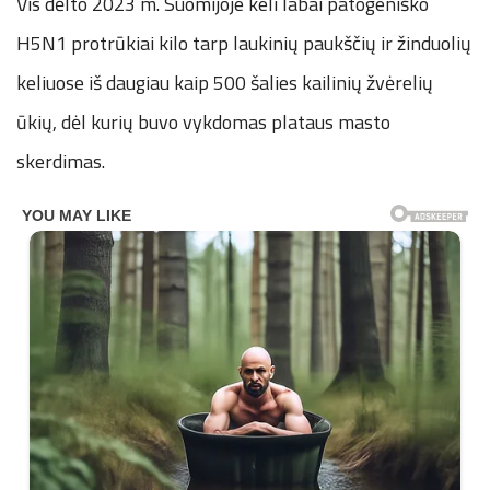
Vis dėlto 2023 m. Suomijoje keli labai patogeniško
H5N1 protrūkiai kilo tarp laukinių paukščių ir žinduolių
keliuose iš daugiau kaip 500 šalies kailinių žvėrelių
ūkių, dėl kurių buvo vykdomas plataus masto
skerdimas.