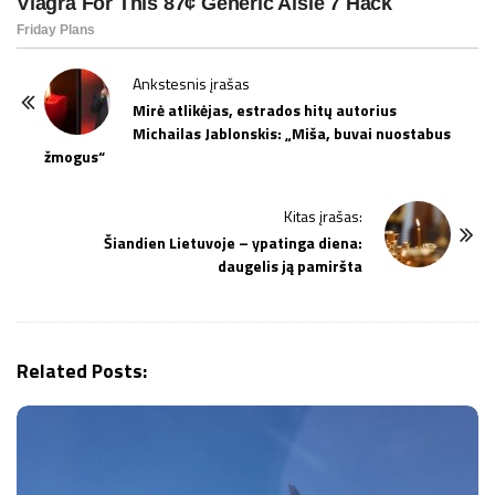
P
Ankstesnis įrašas
o
Mirė atlikėjas, estrados hitų autorius
Michailas Jablonskis: „Miša, buvai nuostabus
s
žmogus“
t
N
Kitas įrašas:
a
Šiandien Lietuvoje – ypatinga diena:
v
daugelis ją pamiršta
i
g
a
Related Posts:
t
i
o
n