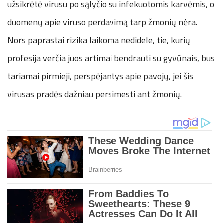
užsikrėtė virusu po sąlyčio su infekuotomis karvėmis, o
duomenų apie viruso perdavimą tarp žmonių nėra.
Nors paprastai rizika laikoma nedidele, tie, kurių
profesija verčia juos artimai bendrauti su gyvūnais, bus
tariamai pirmieji, perspėjantys apie pavojų, jei šis
virusas pradės dažniau persimesti ant žmonių.