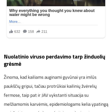
Nuolatinio viruso perdavimo tarp žinduolių
grėsmė
Žinoma, kad kailiams auginami gyvūnai yra imlūs
paukščių gripui, tačiau protrūkiai kailinių žvėrelių
fermose, taip pat ir JAV vykstanti situacija su
melžiamomis karvėmis, epidemiologams kelia ypatingą