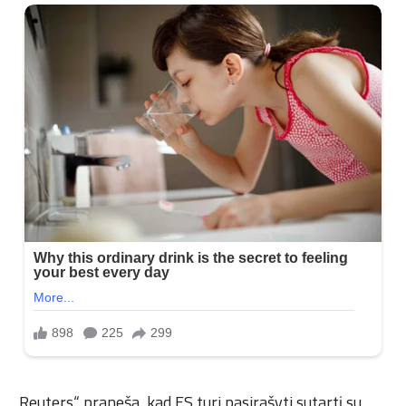
„Reuters“ praneša, kad ES turi pasirašyti sutartį su