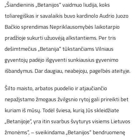
„Šiandieninis „Betanijos“ vaidmuo liudija, koks
toliaregiškas ir savalaikis buvo kardinolo Audrio Juozo
Bačkio sprendimas Nepriklausomybės laikotarpio
pradžioje sukurti užuovėją alkstantiems. Per tris
dešimtmečius „Betanija“ tūkstančiams Vilniaus
gyventojų padėjo išgyventi sunkiausius gyvenimo
išbandymus. Dar daugiau, neabejoju, pagelbės ateityje.
Šilto maisto, arbatos puodelio ir atjaučiančio
nepažįstamo žmogaus žvilgsnio rytoj gali prireikti bet
kuriam iš mūsų. Todėl šviesa, kurią Jūs skleidžiate
„Betanijoje“, yra itin svarbus švyturys visiems Lietuvos
žmonėms“, – sveikindama „Betanijos“ bendruomenę