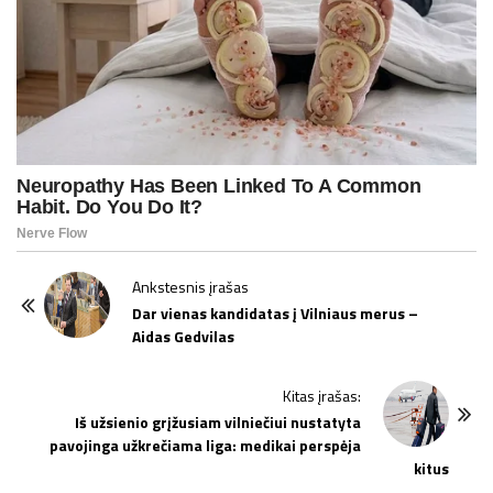
P
Ankstesnis įrašas
o
Dar vienas kandidatas į Vilniaus merus –
Aidas Gedvilas
s
t
Kitas įrašas:
N
Iš užsienio grįžusiam vilniečiui nustatyta
a
pavojinga užkrečiama liga: medikai perspėja
v
kitus