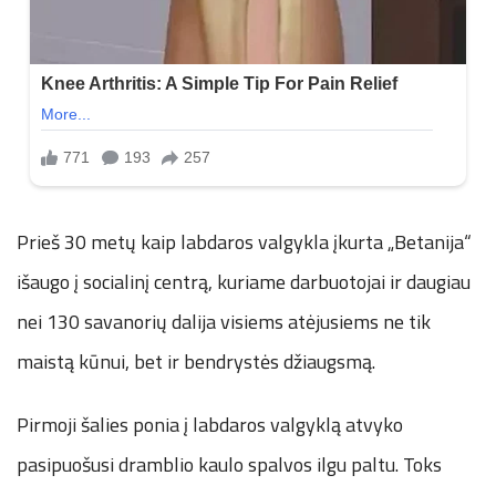
Prieš 30 metų kaip labdaros valgykla įkurta „Betanija“
išaugo į socialinį centrą, kuriame darbuotojai ir daugiau
nei 130 savanorių dalija visiems atėjusiems ne tik
maistą kūnui, bet ir bendrystės džiaugsmą.
Pirmoji šalies ponia į labdaros valgyklą atvyko
pasipuošusi dramblio kaulo spalvos ilgu paltu. Toks