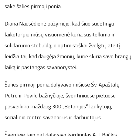
sakė šalies pirmoji ponia.
Diana Nausėdienė pažymėjo, kad šiuo sudėtingu
laikotarpiu mūsų visuomenė kuria susitelkimo ir
solidarumo stebuklą, o optimistiškai žvelgti į ateitį
leidžia tai, kad daugėja žmonių, kurie skiria savo brangų
laiką ir pastangas savanorystei.
Šalies pirmoji ponia dalyvavo mišiose Šv. Apaštalų
Petro ir Povilo bažnyčioje, šventiniuose pietuose
pasveikino maždaug 300 „Betanijos“ lankytojų,
socialinio centro savanorius ir darbuotojus.
Šventėje taip pat dalyvavo kardinolas A. J. Bačkis,