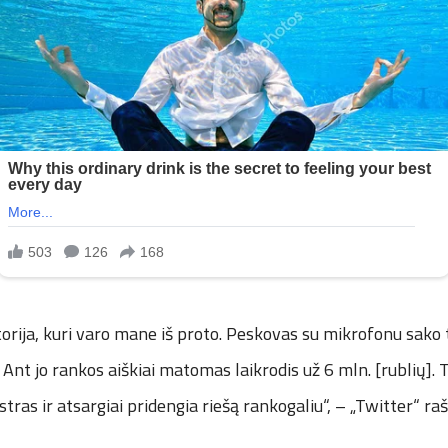
torija, kuri varo mane iš proto. Peskovas su mikrofonu sako t
Ant jo rankos aiškiai matomas laikrodis už 6 mln. [rublių]. T
tras ir atsargiai pridengia riešą rankogaliu“, – „Twitter“ ra