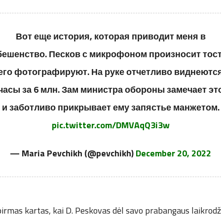
Вот еще история, которая приводит меня в
бешенство. Песков с микрофоном произносит тост
его фотографируют. На руке отчетливо виднеютс
часы за 6 млн. Зам министра обороны замечает эт
и заботливо прикрывает ему запястье манжетом.
pic.twitter.com/DMVAqQ3i3w
— Maria Pevchikh (@pevchikh)
December 20, 2022
 pirmas kartas, kai D. Peskovas dėl savo prabangaus laikrodž