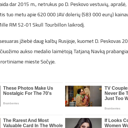
aida dar 2015 m., netrukus po D. Peskovo vestuvių, aprašė, 
is tuo metu apie 620 000 JAV dolerių (583 000 eurų) kainav
ille RM 52-01 Skull Tourbillon laikrodį.
sesuaras įžiebė daug kalbų Rusijoje, kuomet D. Peskovas 2
jo čiuožimo aukso medalio laimėtoją Tatjaną Navką prabangi
urortiniame mieste Sočyje.