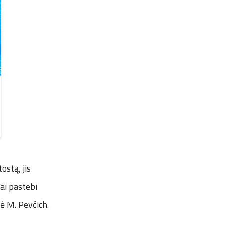
ostą, jis
ai pastebi
šė M. Pevčich.