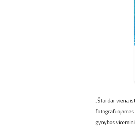
„Štai dar viena is
fotografuojamas. 
gynybos viceminis