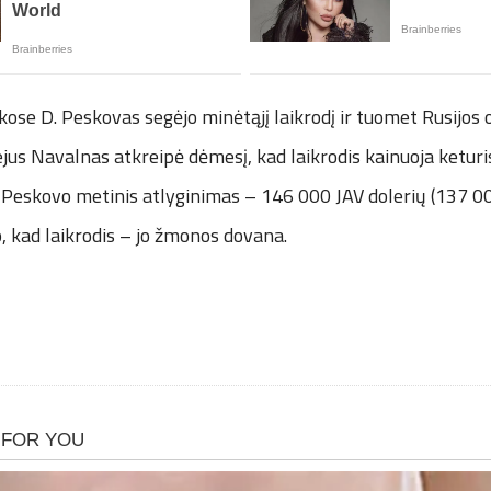
ose D. Peskovas segėjo minėtąjį laikrodį ir tuomet Rusijos o
jus Navalnas atkreipė dėmesį, kad laikrodis kainuoja keturi
 Peskovo metinis atlyginimas – 146 000 JAV dolerių (137 00
, kad laikrodis – jo žmonos dovana.