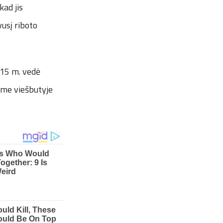
kad jis
usį riboto
015 m. vedė
ame viešbutyje