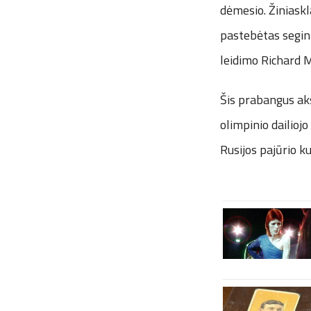
dėmesio. Žiniaskl
pastebėtas segint
leidimo Richard M
Šis prabangus ak
olimpinio dailio
Rusijos pajūrio k