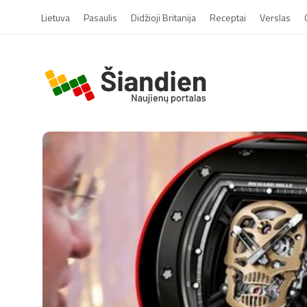
Lietuva
Pasaulis
Didžioji Britanija
Receptai
Verslas
S
i
a
n
d
i
e