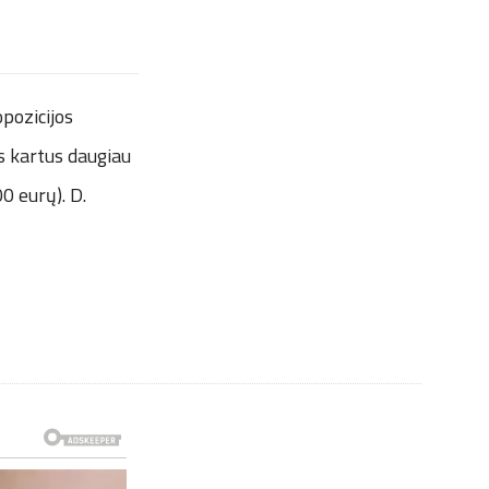
pozicijos
s kartus daugiau
0 eurų). D.