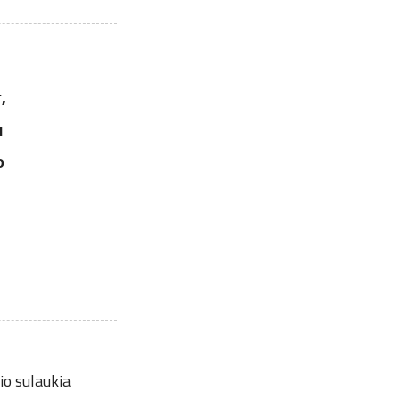
,
я
о
io sulaukia