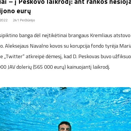
iai – į Peskovo laikrodį: ant rankos nešio
ijono eurų
 2022
241 Peržiūrėjo
sipiktino banga dėl neįtikėtinai brangaus Kremliaus atstovo
o. Aleksejaus Navalno kovos su korupcija fondo tyrėja Mari
le „Twitter“ atkreipė dėmesį, kad D. Peskovas buvo užfiksuo
00 JAV dolerių (565 000 eurų) kainuojantį laikrodį.