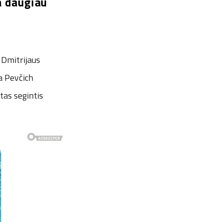
ja daugiau
 Dmitrijaus
a Pevčich
tas segintis