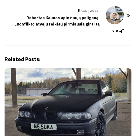
N
Kitas įrašas:
a
Robertas Kaunas apie naują poligoną:
v
„Konflikto atveju reikėtų pirmiausia ginti tą
i
vietą“
g
a
t
Related Posts:
i
o
n