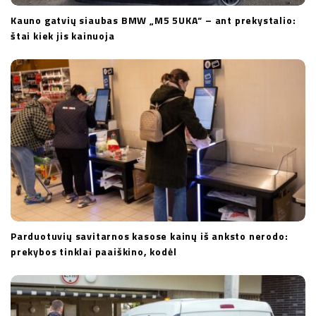
Kauno gatvių siaubas BMW „M5 5UKA“ – ant prekystalio:
štai kiek jis kainuoja
Parduotuvių savitarnos kasose kainų iš anksto nerodo:
prekybos tinklai paaiškino, kodėl