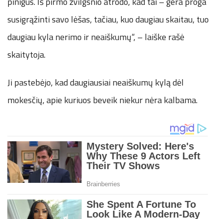
pinigus. Iš pirmo žvilgsnio atrodo, kad tai – gera proga
susigrąžinti savo lėšas, tačiau, kuo daugiau skaitau, tuo
daugiau kyla nerimo ir neaiškumų“, – laiške rašė
skaitytoja.
Ji pastebėjo, kad daugiausiai neaiškumų kylą dėl
mokesčių, apie kuriuos beveik niekur nėra kalbama.