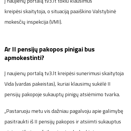
Į naujienų portalą tv3.lt tokiu klausimus
kreipėsi skaitytoja, o situaciją paaiškino Valstybinė
mokesčių inspekcija (VMI).
Ar II pensijų pakopos pinigai bus
apmokestinti?
Į naujienų portalą tv3.lt kreipėsi sunerimusi skaitytoja
Vida (vardas pakeistas), kuriai klausimų sukėlė II
pensijų pakopoje sukauptų pinigų atsiėmimo tvarka.
„Pastaruoju metu vis dažniau pagalvoju apie galimybę
pasitraukti iš II pensijų pakopos ir atsiimti sukauptus