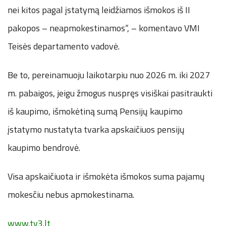
nei kitos pagal įstatymą leidžiamos išmokos iš II
pakopos – neapmokestinamos“, – komentavo VMI
Teisės departamento vadovė.
Be to, pereinamuoju laikotarpiu nuo 2026 m. iki 2027
m. pabaigos, jeigu žmogus nuspręs visiškai pasitraukti
iš kaupimo, išmokėtiną sumą Pensijų kaupimo
įstatymo nustatyta tvarka apskaičiuos pensijų
kaupimo bendrovė.
Visa apskaičiuota ir išmokėta išmokos suma pajamų
mokesčiu nebus apmokestinama.
www.tv3.lt