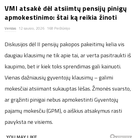
VMI atsakė dėl atsiimtų pensijų pinigų
n
apmokestinimo: štai ką reikia žinoti
.
Verslas
12 sausio, 2026
168 Peržiūrėjo
n
Diskusijos dėl II pensijų pakopos pakeitimų kelia vis
e
daugiau klausimų ne tik apie tai, ar verta pasitraukti iš
kaupimo, bet ir kiek toks sprendimas gali kainuoti.
t
Vienas dažniausių gyventojų klausimų – galimi
mokesčiai atsiimant sukauptas lėšas. Žmonės svarsto,
ar grąžinti pinigai nebus apmokestinti Gyventojų
pajamų mokesčiu (GPM), o aiškius atsakymus rasti
pavyksta ne visiems.