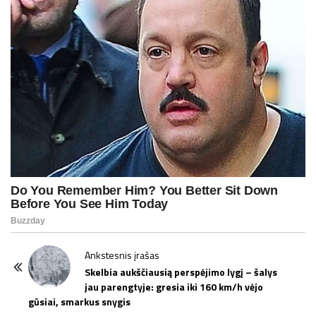
P
Ankstesnis įrašas
o
Skelbia aukščiausią perspėjimo lygį – šalys
jau parengtyje: gresia iki 160 km/h vėjo
s
gūsiai, smarkus snygis
t