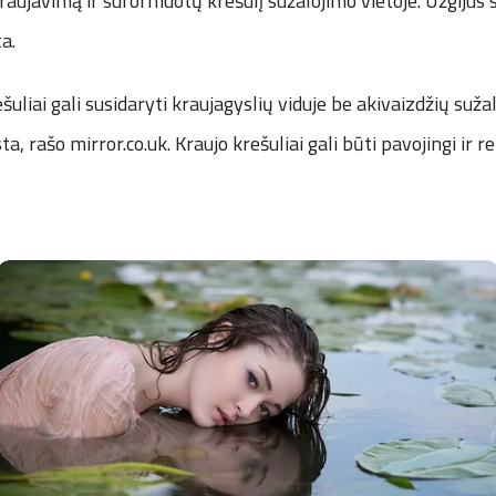
aujavimą ir suformuotų krešulį sužalojimo vietoje. Užgijus su
ta.
šuliai gali susidaryti kraujagyslių viduje be akivaizdžių sužalo
ta, rašo mirror.co.uk. Kraujo krešuliai gali būti pavojingi ir 