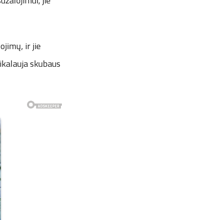
žalojimui, jie
jimų, ir jie
reikalauja skubaus