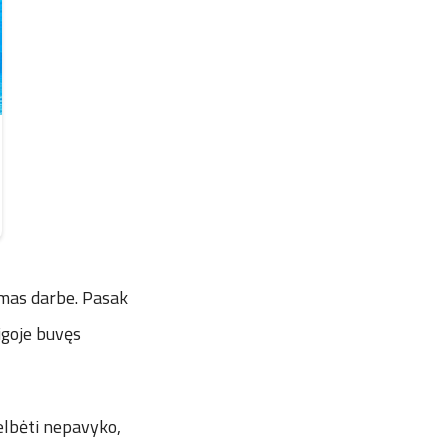
amas darbe. Pasak
igoje buvęs
gelbėti nepavyko,