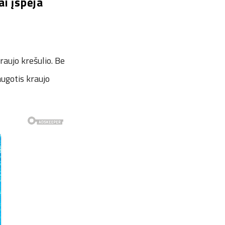
i įspėja
raujo krešulio. Be
augotis kraujo