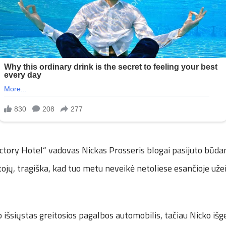
ectory Hotel“ vadovas Nickas Prosseris blogai pasijuto būd
ojų, tragiška, kad tuo metu neveikė netoliese esančioje uže
vo išsiųstas greitosios pagalbos automobilis, tačiau Nicko iš