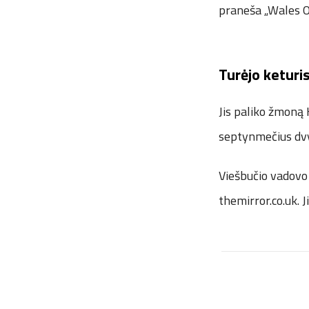
praneša „Wales O
Turėjo keturi
Jis paliko žmoną 
septynmečius dvy
Viešbučio vadovo 
themirror.co.uk. J