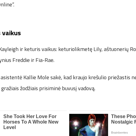
nline“.
s vaikus
Kayleigh ir keturis vaikus: keturiolikmetę Lily, aštuonerių R
nius Freddie ir Fia-Rae.
asistentė Kallie Mole sakė, kad kraujo krešulio priežastis
i gražiais žodžiais prisiminė buvusį vadovą.