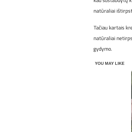
kad sustabdytų kr
natūraliai ištirps
Tačiau kartais kre
natūraliai netirps
gydymo.