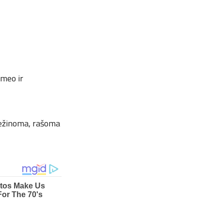
omeo ir
 nežinoma, rašoma