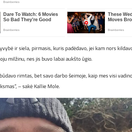
yvybė ir siela, pirmasis, kuris padėdavo, jei kam nors kildavo
ju milžinu, nes jis buvo labai aukšto ūgio.
s būdavo rimtas, bet savo darbo šeimoje, kaip mes visi vadinom
ksmas“, – sakė Kallie Mole.