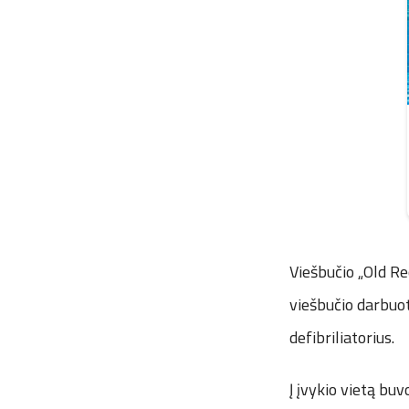
Viešbučio „Old R
viešbučio darbuot
defibriliatorius.
Į įvykio vietą bu