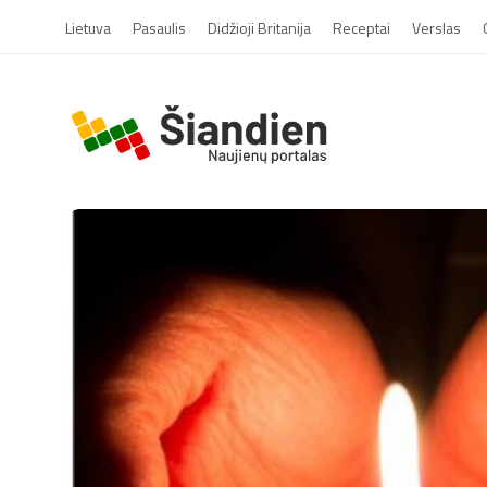
Lietuva
Pasaulis
Didžioji Britanija
Receptai
Verslas
S
i
a
n
d
i
e