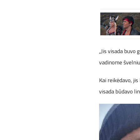
„Jis visada buvo g
vadinome švelniuo
Kai reikėdavo, ji
visada būdavo lin