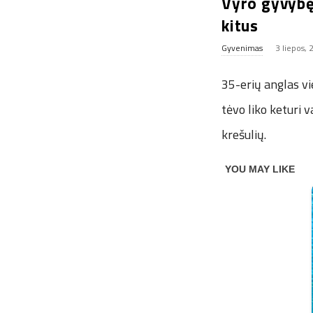
Vyro gyvybę
kitus
Gyvenimas
3 liepos,
35-erių anglas vi
tėvo liko keturi 
krešulių.