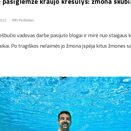
 pasiglemžė kraujo krešulys: žmona skubia
 2022
580 Peržiūrėjo
ešbučio vadovas darbe pasijuto blogai ir mirė nuo staigaus k
vaikai. Po tragiškos nelaimės jo žmona įspėja kitus žmones s