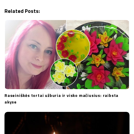
g
Related Posts:
a
t
i
o
n
Raseiniškės tortai užburia ir visko mačiusius: raibsta
akyse