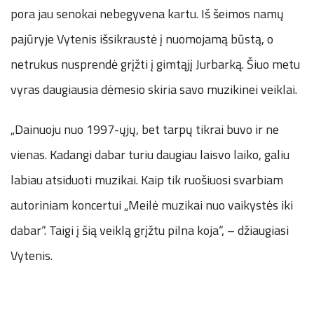
pora jau senokai nebegyvena kartu. Iš šeimos namų
pajūryje Vytenis išsikraustė į nuomojamą būstą, o
netrukus nusprendė grįžti į gimtąjį Jurbarką. Šiuo metu
vyras daugiausia dėmesio skiria savo muzikinei veiklai.
„Dainuoju nuo 1997-ųjų, bet tarpų tikrai buvo ir ne
vienas. Kadangi dabar turiu daugiau laisvo laiko, galiu
labiau atsiduoti muzikai. Kaip tik ruošiuosi svarbiam
autoriniam koncertui „Meilė muzikai nuo vaikystės iki
dabar“. Taigi į šią veiklą grįžtu pilna koja“, – džiaugiasi
Vytenis.