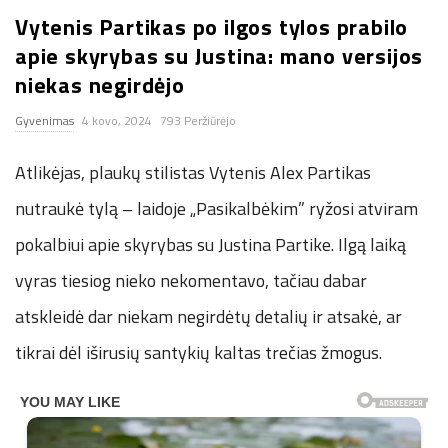
Vytenis Partikas po ilgos tylos prabilo
n
apie skyrybas su Justina: mano versijos
.
niekas negirdėjo
Gyvenimas
4 kovo, 2024
793 Peržiūrėjo
n
Atlikėjas, plaukų stilistas Vytenis Alex Partikas
e
nutraukė tylą – laidoje „Pasikalbėkim” ryžosi atviram
t
pokalbiui apie skyrybas su Justina Partike. Ilgą laiką
vyras tiesiog nieko nekomentavo, tačiau dabar
atskleidė dar niekam negirdėtų detalių ir atsakė, ar
tikrai dėl iširusių santykių kaltas trečias žmogus.