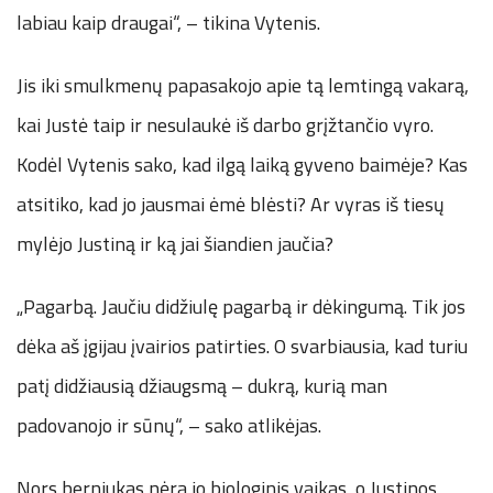
labiau kaip draugai“, – tikina Vytenis.
Jis iki smulkmenų papasakojo apie tą lemtingą vakarą,
kai Justė taip ir nesulaukė iš darbo grįžtančio vyro.
Kodėl Vytenis sako, kad ilgą laiką gyveno baimėje? Kas
atsitiko, kad jo jausmai ėmė blėsti? Ar vyras iš tiesų
mylėjo Justiną ir ką jai šiandien jaučia?
„Pagarbą. Jaučiu didžiulę pagarbą ir dėkingumą. Tik jos
dėka aš įgijau įvairios patirties. O svarbiausia, kad turiu
patį didžiausią džiaugsmą – dukrą, kurią man
padovanojo ir sūnų“, – sako atlikėjas.
Nors berniukas nėra jo biologinis vaikas, o Justinos