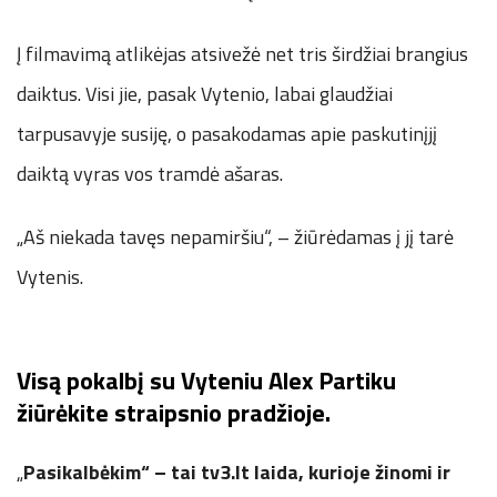
Į filmavimą atlikėjas atsivežė net tris širdžiai brangius
daiktus. Visi jie, pasak Vytenio, labai glaudžiai
tarpusavyje susiję, o pasakodamas apie paskutinįjį
daiktą vyras vos tramdė ašaras.
„Aš niekada tavęs nepamiršiu“, – žiūrėdamas į jį tarė
Vytenis.
Visą pokalbį su Vyteniu Alex Partiku
žiūrėkite straipsnio pradžioje.
„
Pasikalbėkim“ – tai tv3.lt laida, kurioje žinomi ir