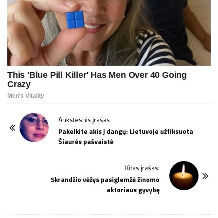
P
Ankstesnis įrašas
o
Pakelkite akis į dangų: Lietuvoje užfiksuota
Šiaurės pašvaistė
s
t
Kitas įrašas:
N
Skrandžio vėžys pasiglemžė žinomo
a
aktoriaus gyvybę
v
i