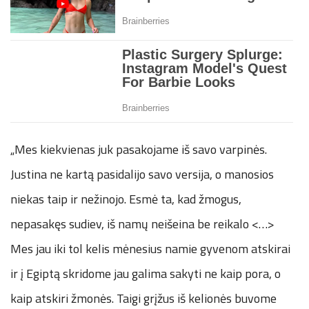
„Mes kiekvienas juk pasakojame iš savo varpinės.
Justina ne kartą pasidalijo savo versija, o manosios
niekas taip ir nežinojo. Esmė ta, kad žmogus,
nepasakęs sudiev, iš namų neišeina be reikalo <…>
Mes jau iki tol kelis mėnesius namie gyvenom atskirai
ir į Egiptą skridome jau galima sakyti ne kaip pora, o
kaip atskiri žmonės. Taigi grįžus iš kelionės buvome