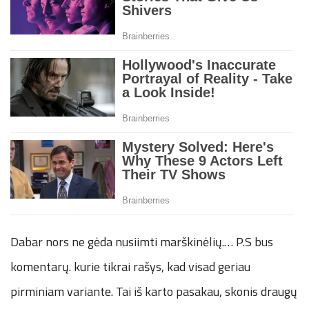
Dabar nors ne gėda nusiimti marškinėlių.… P.S bus
komentarų. kurie tikrai rašys, kad visad geriau
pirminiam variante. Tai iš karto pasakau, skonis draugų