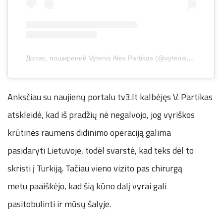
Допис, поширений Vytenis Alex Partikas (@vytenisalexpartikas)
Anksčiau su naujienų portalu tv3.lt kalbėjęs V. Partikas
atskleidė, kad iš pradžių nė negalvojo, jog vyriškos
krūtinės raumens didinimo operaciją galima
pasidaryti Lietuvoje, todėl svarstė, kad teks dėl to
skristi į Turkiją. Tačiau vieno vizito pas chirurgą
metu paaiškėjo, kad šią kūno dalį vyrai gali
pasitobulinti ir mūsų šalyje.