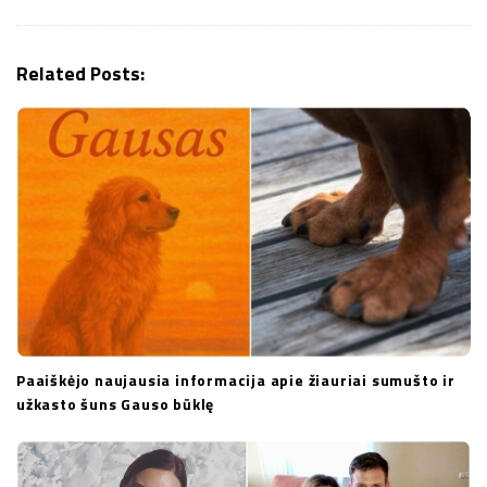
g
a
Related Posts:
t
i
o
n
Paaiškėjo naujausia informacija apie žiauriai sumušto ir
užkasto šuns Gauso būklę