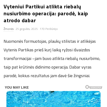
Vyteniui Partikui atlikta riebalų
n
nusiurbimo operacija: parodė, kaip
.
atrodo dabar
Žmonės
25 gegužės, 2025
170 Peržiūrėjo
n
Nuomonės formuotojas, plaukų stilistas ir atlikėjas
e
Vytenis Partikas prieš kurį laiką ryžosi išvaizdos
t
transformacijai –jam buvo atlikta riebalų nusiurbimo,
taip pat krūtinės didinimo operacija. Dabar vyras
parodė, kokius rezultatus jam davė šie žingsniai.