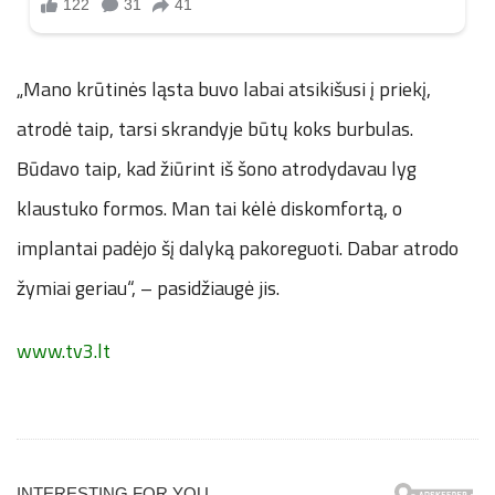
„Mano krūtinės ląsta buvo labai atsikišusi į priekį,
atrodė taip, tarsi skrandyje būtų koks burbulas.
Būdavo taip, kad žiūrint iš šono atrodydavau lyg
klaustuko formos. Man tai kėlė diskomfortą, o
implantai padėjo šį dalyką pakoreguoti. Dabar atrodo
žymiai geriau“, – pasidžiaugė jis.
www.tv3.lt