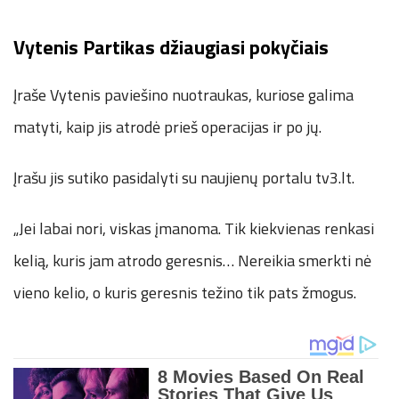
Vytenis Partikas džiaugiasi pokyčiais
Įraše Vytenis paviešino nuotraukas, kuriose galima
matyti, kaip jis atrodė prieš operacijas ir po jų.
Įrašu jis sutiko pasidalyti su naujienų portalu tv3.lt.
„Jei labai nori, viskas įmanoma. Tik kiekvienas renkasi
kelią, kuris jam atrodo geresnis… Nereikia smerkti nė
vieno kelio, o kuris geresnis težino tik pats žmogus.