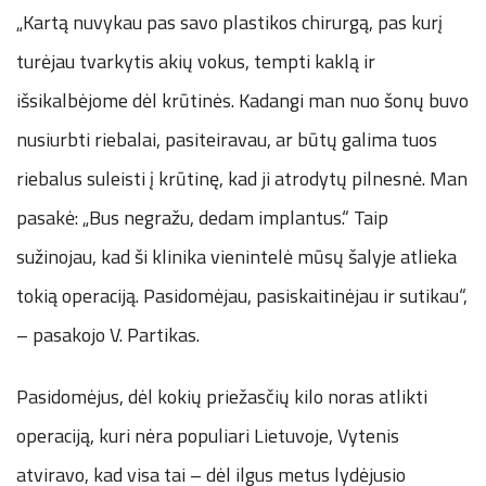
„Kartą nuvykau pas savo plastikos chirurgą, pas kurį
turėjau tvarkytis akių vokus, tempti kaklą ir
išsikalbėjome dėl krūtinės. Kadangi man nuo šonų buvo
nusiurbti riebalai, pasiteiravau, ar būtų galima tuos
riebalus suleisti į krūtinę, kad ji atrodytų pilnesnė. Man
pasakė: „Bus negražu, dedam implantus.“ Taip
sužinojau, kad ši klinika vienintelė mūsų šalyje atlieka
tokią operaciją. Pasidomėjau, pasiskaitinėjau ir sutikau“,
– pasakojo V. Partikas.
Pasidomėjus, dėl kokių priežasčių kilo noras atlikti
operaciją, kuri nėra populiari Lietuvoje, Vytenis
atviravo, kad visa tai – dėl ilgus metus lydėjusio