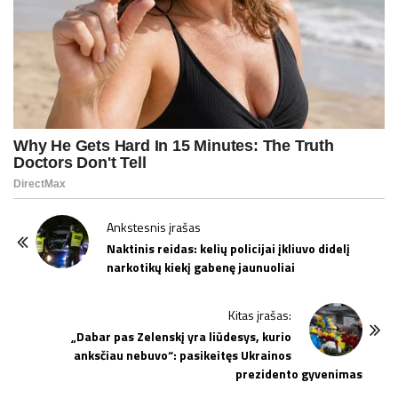
P
Ankstesnis įrašas
o
Naktinis reidas: kelių policijai įkliuvo didelį
narkotikų kiekį gabenę jaunuoliai
s
t
Kitas įrašas:
N
„Dabar pas Zelenskį yra liūdesys, kurio
a
anksčiau nebuvo“: pasikeitęs Ukrainos
v
prezidento gyvenimas
i