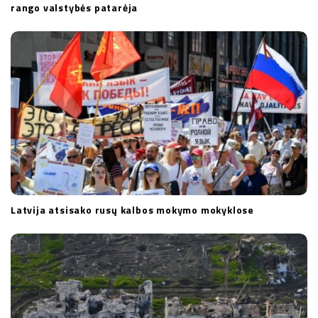
rango valstybės patarėja
Latvija atsisako rusų kalbos mokymo mokyklose