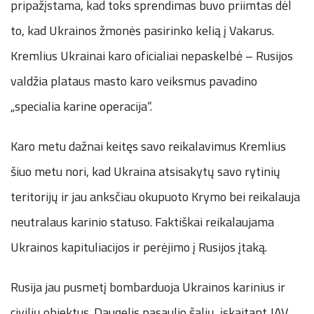
pripažįstama, kad toks sprendimas buvo priimtas dėl
to, kad Ukrainos žmonės pasirinko kelią į Vakarus.
Kremlius Ukrainai karo oficialiai nepaskelbė – Rusijos
valdžia plataus masto karo veiksmus pavadino
„specialia karine operacija“.
Karo metu dažnai keitęs savo reikalavimus Kremlius
šiuo metu nori, kad Ukraina atsisakytų savo rytinių
teritorijų ir jau anksčiau okupuoto Krymo bei reikalauja
neutralaus karinio statuso. Faktiškai reikalaujama
Ukrainos kapituliacijos ir perėjimo į Rusijos įtaką.
Rusija jau pusmetį bombarduoja Ukrainos karinius ir
civilių objektus. Daugelis pasaulio šalių, įskaitant JAV,