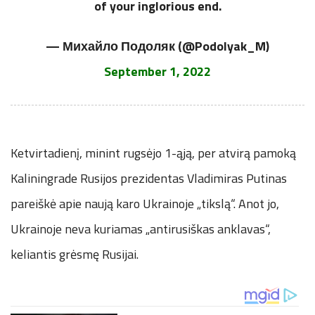
of your inglorious end.
— Михайло Подоляк (@Podolyak_M)
September 1, 2022
Ketvirtadienį, minint rugsėjo 1-ąją, per atvirą pamoką
Kaliningrade Rusijos prezidentas Vladimiras Putinas
pareiškė apie naują karo Ukrainoje „tikslą“. Anot jo,
Ukrainoje neva kuriamas „antirusiškas anklavas“,
keliantis grėsmę Rusijai.