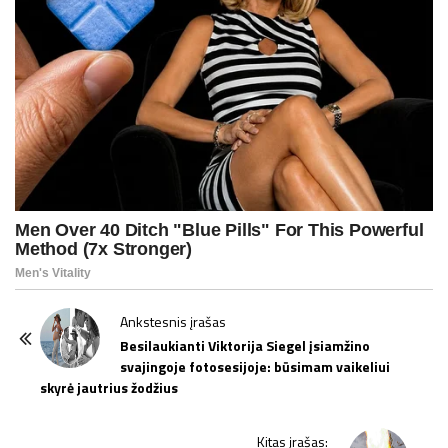
P
Ankstesnis įrašas
o
Besilaukianti Viktorija Siegel įsiamžino
svajingoje fotosesijoje: būsimam vaikeliui
s
skyrė jautrius žodžius
t
N
Kitas įrašas: