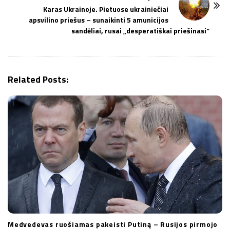
a
Karas Ukrainoje. Pietuose ukrainiečiai
v
apsvilino priešus – sunaikinti 5 amunicijos
i
sandėliai, rusai „desperatiškai priešinasi“
g
a
t
Related Posts:
i
o
n
Medvedevas ruošiamas pakeisti Putiną – Rusijos pirmojo