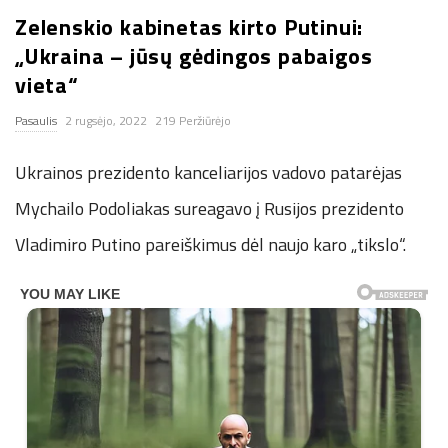
Zelenskio kabinetas kirto Putinui:
n
„Ukraina – jūsų gėdingos pabaigos
.
vieta“
Pasaulis
2 rugsėjo, 2022
219 Peržiūrėjo
n
Ukrainos prezidento kanceliarijos vadovo patarėjas
e
Mychailo Podoliakas sureagavo į Rusijos prezidento
t
Vladimiro Putino pareiškimus dėl naujo karo „tikslo“.