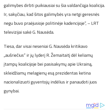
galimybes dirbti puikiausiai su šia valdančiąja koalicija.
Ir, sakyčiau, kad šitos galimybės yra netgi geresnės
negu buvo praėjusioje politinėje kadencijoje“, – LRT
televizijai sakė G. Nausėda.
Tiesa, dar visai neseniai G. Nausėda kritikavo
„aušriečius“ ir jų lyderį R. Žemaitaitį dėl keliamų
įtampų koalicijoje bei pasisakymų apie Ukrainą,
skleidžiamų melagienų esą prezidentas ketina
nacionalizuoti gyventojų indėlius ir panaudoti juos
gynybai.