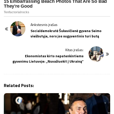
P
Ankstesnis įrašas
o
Socialdemokratė Šukevičienė gyvena Seimo
viešbutyje, nors jos sugyventinis turi butą
s
t
Kitas įrašas:
N
Ekonomistas kirto nepatenkintiems
a
gyvenimu Lietuvoje: „Nuvažiuokit į Ukrainą“
v
i
g
Related Posts:
a
t
i
o
n