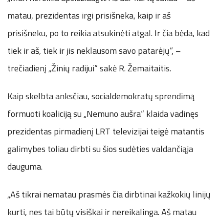
matau, prezidentas irgi prisišneka, kaip ir aš
prisišneku, po to reikia atsukinėti atgal. Ir čia bėda, kad
tiek ir aš, tiek ir jis neklausom savo patarėjų“, –
trečiadienį „Žinių radijui“ sakė R. Žemaitaitis.
Kaip skelbta anksčiau, socialdemokratų sprendimą
formuoti koaliciją su „Nemuno aušra“ klaida vadinęs
prezidentas pirmadienį LRT televizijai teigė matantis
galimybes toliau dirbti su šios sudėties valdančiąja
dauguma.
„Aš tikrai nematau prasmės čia dirbtinai kažkokių linijų
kurti, nes tai būtų visiškai ir nereikalinga. Aš matau