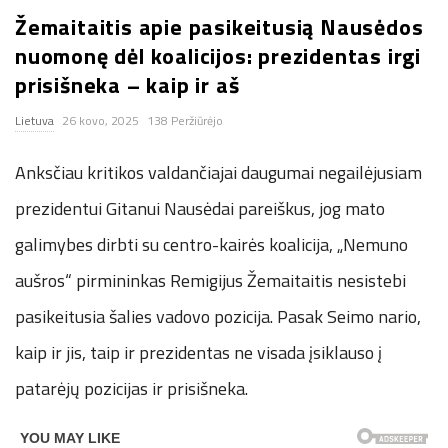
Žemaitaitis apie pasikeitusią Nausėdos
n
nuomonę dėl koalicijos: prezidentas irgi
.
prisišneka – kaip ir aš
Lietuva
26 kovo, 2025
138 Peržiūrėjo
n
Anksčiau kritikos valdančiajai daugumai negailėjusiam
e
prezidentui Gitanui Nausėdai pareiškus, jog mato
t
galimybes dirbti su centro-kairės koalicija, „Nemuno
aušros“ pirmininkas Remigijus Žemaitaitis nesistebi
pasikeitusia šalies vadovo pozicija. Pasak Seimo nario,
kaip ir jis, taip ir prezidentas ne visada įsiklauso į
patarėjų pozicijas ir prisišneka.