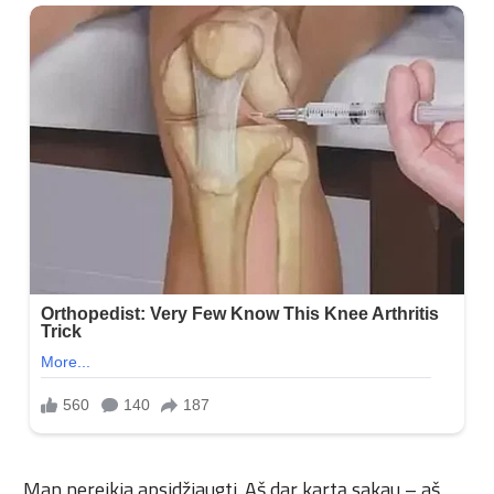
„Man nereikia apsidžiaugti. Aš dar kartą sakau – aš