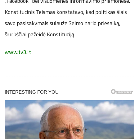
„Facebook“ bei visuomenės informavimo priemonėse.
Konstitucinis Teismas konstatavo, kad politikas šiais
savo pasisakymais sulaužė Seimo nario priesaiką,
šiurkščiai pažeidė Konstituciją.
www.tv3.lt