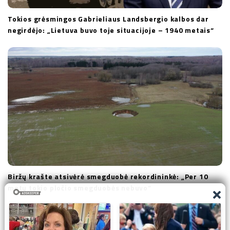
Tokios grėsmingos Gabrieliaus Landsbergio kalbos dar
negirdėjo: „Lietuva buvo toje situacijoje – 1940 metais“
Biržų krašte atsivėrė smegduobė rekordininkė: „Per 10
metų tokio pločio smegduobės nebuvo“