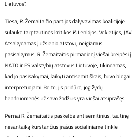
Lietuvos“.
Tiesa, R. Žemaitaičio partijos dalyvavimas koalicijoje
sulaukė tarptautinės kritikos iš Lenkijos, Vokietijos, JAV.
Atsakydamas į užsienio atstovų neigiamus
pasisakymus, R. Žemaitaitis pirmadienį viešai kreipėsi į
NATO ir ES valstybių atstovus Lietuvoje, tikindamas,
kad jo pasisakymai, laikyti antisemitiškais, buvo blogai
interpretuojami. Be to, jis pridūrė, jog žydų
bendruomenės už savo žodžius yra viešai atsiprašęs.
Pernai R. Žemaitaitis paskelbė antisemitinius, tautinę
nesantaiką kurstančius įrašus socialiniame tinkle