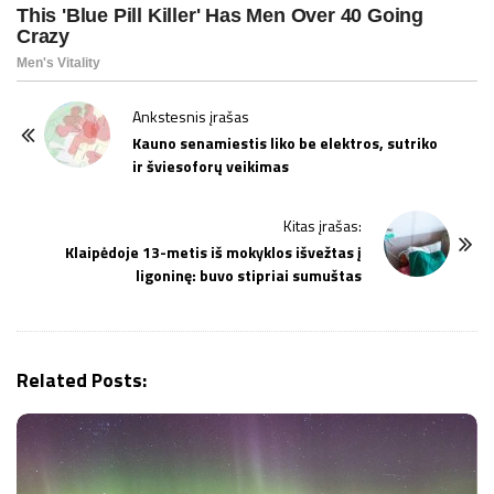
P
Ankstesnis įrašas
o
Kauno senamiestis liko be elektros, sutriko
ir šviesoforų veikimas
s
t
Kitas įrašas:
N
Klaipėdoje 13-metis iš mokyklos išvežtas į
a
ligoninę: buvo stipriai sumuštas
v
i
g
Related Posts:
a
t
i
o