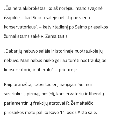
„Čia nėra akibrokštas. Ko aš norėjau: mano svajonė
išsipildė – kad Seimo salėje neliktų nė vieno
konservatoriaus“, – ketvirtadienį po Seimo priesaikos
žurnalistams sakė R. Žemaitaitis.
„Dabar jų nebuvo salėje ir istorinėje nuotraukoje jų
nebuvo. Man nebus nieko geriau turėti nuotrauką be
konservatorių ir liberalų“, – pridūrė jis.
Kaip pranešta, ketvirtadienį naujajam Seimui
susirinkus į pirmąjį posėdį, konservatorių ir liberalų
parlamentinių frakcijų atstovai R. Žemaitaičio
priesaikos metu paliko Kovo 11-osios Akto sale.