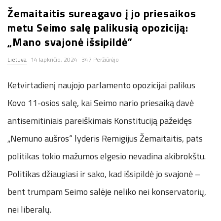
Žemaitaitis sureagavo į jo priesaikos
n
metu Seimo salę palikusią opoziciją:
.
„Mano svajonė išsipildė“
Lietuva
14 lapkričio, 2024
347 Peržiūrėjo
n
Ketvirtadienį naujojo parlamento opozicijai palikus
e
Kovo 11-osios salę, kai Seimo nario priesaiką davė
t
antisemitiniais pareiškimais Konstituciją pažeidęs
„Nemuno aušros“ lyderis Remigijus Žemaitaitis, pats
politikas tokio mažumos elgesio nevadina akibrokštu.
Politikas džiaugiasi ir sako, kad išsipildė jo svajonė –
bent trumpam Seimo salėje neliko nei konservatorių,
nei liberalų.