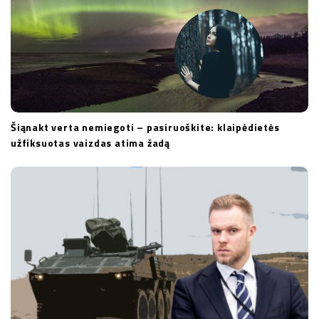
n
Šiąnakt verta nemiegoti – pasiruoškite: klaipėdietės
užfiksuotas vaizdas atima žadą