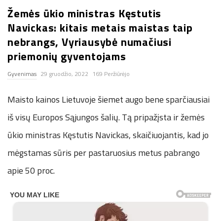
Žemės ūkio ministras Kęstutis
n
Navickas: kitais metais maistas taip
.
nebrangs, Vyriausybė numačiusi
priemonių gyventojams
n
Gyvenimas
29 gruodžio, 2022
169 Peržiūrėjo
e
Maisto kainos Lietuvoje šiemet augo bene sparčiausiai
t
iš visų Europos Sąjungos šalių. Tą pripažįsta ir žemės
ūkio ministras Kęstutis Navickas, skaičiuojantis, kad jo
mėgstamas sūris per pastaruosius metus pabrango
apie 50 proc.