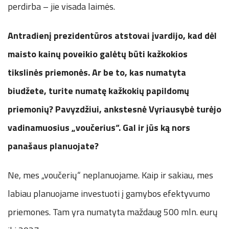
perdirba – jie visada laimės.
Antradienį prezidentūros atstovai įvardijo, kad dėl
maisto kainų poveikio galėtų būti kažkokios
tikslinės priemonės. Ar be to, kas numatyta
biudžete, turite numatę kažkokių papildomų
priemonių? Pavyzdžiui, ankstesnė Vyriausybė turėjo
vadinamuosius „voučerius“. Gal ir jūs ką nors
panašaus planuojate?
Ne, mes „voučerių“ neplanuojame. Kaip ir sakiau, mes
labiau planuojame investuoti į gamybos efektyvumo
priemones. Tam yra numatyta maždaug 500 mln. eurų