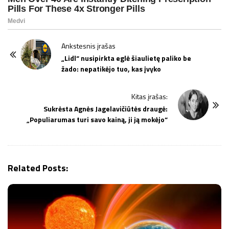
P
Ankstesnis įrašas
o
„Lidl“ nusipirkta eglė šiaulietę paliko be
žado: nepatikėjo tuo, kas įvyko
s
t
Kitas įrašas:
N
Sukrėsta Agnės Jagelavičiūtės draugė:
a
„Populiarumas turi savo kainą, ji ją mokėjo“
v
i
g
Related Posts:
a
t
i
o
n