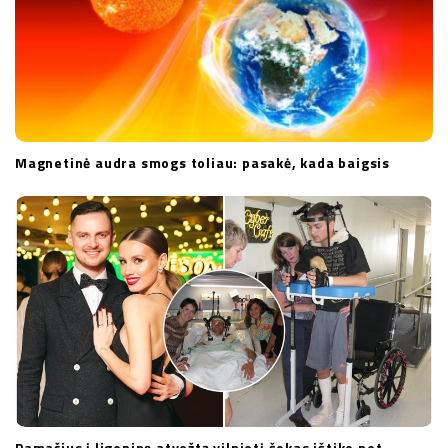
Magnetinė audra smogs toliau: pasakė, kada baigsis
Pamačius į ligoninę atvežtą vilnietį šokas ištiko net