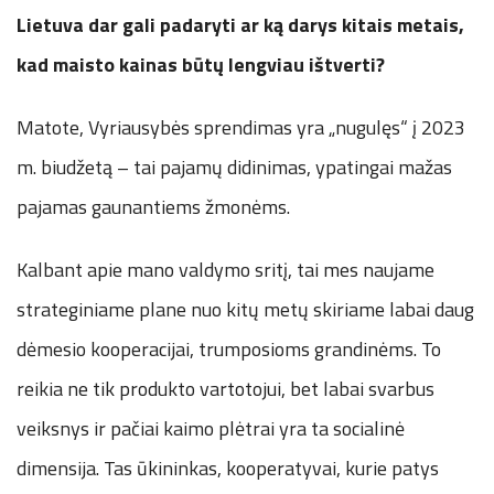
Lietuva dar gali padaryti ar ką darys kitais metais,
kad maisto kainas būtų lengviau ištverti?
Matote, Vyriausybės sprendimas yra „nugulęs“ į 2023
m. biudžetą – tai pajamų didinimas, ypatingai mažas
pajamas gaunantiems žmonėms.
Kalbant apie mano valdymo sritį, tai mes naujame
strateginiame plane nuo kitų metų skiriame labai daug
dėmesio kooperacijai, trumposioms grandinėms. To
reikia ne tik produkto vartotojui, bet labai svarbus
veiksnys ir pačiai kaimo plėtrai yra ta socialinė
dimensija. Tas ūkininkas, kooperatyvai, kurie patys