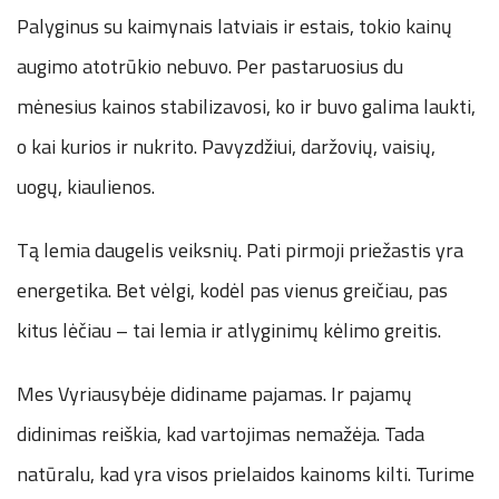
Palyginus su kaimynais latviais ir estais, tokio kainų
augimo atotrūkio nebuvo. Per pastaruosius du
mėnesius kainos stabilizavosi, ko ir buvo galima laukti,
o kai kurios ir nukrito. Pavyzdžiui, daržovių, vaisių,
uogų, kiaulienos.
Tą lemia daugelis veiksnių. Pati pirmoji priežastis yra
energetika. Bet vėlgi, kodėl pas vienus greičiau, pas
kitus lėčiau – tai lemia ir atlyginimų kėlimo greitis.
Mes Vyriausybėje didiname pajamas. Ir pajamų
didinimas reiškia, kad vartojimas nemažėja. Tada
natūralu, kad yra visos prielaidos kainoms kilti. Turime