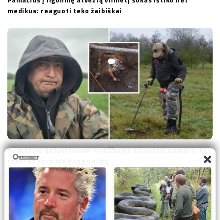
medikus: reaguoti teko žaibiškai
Su metalo detektoriumi vaikščiojęs kaunietis nustėro, ką
rado: už tai siūlė daug pinigų