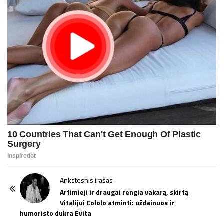
P
Ankstesnis įrašas
o
Artimieji ir draugai rengia vakarą, skirtą
Vitalijui Cololo atminti: uždainuos ir
s
humoristo dukra Evita
t