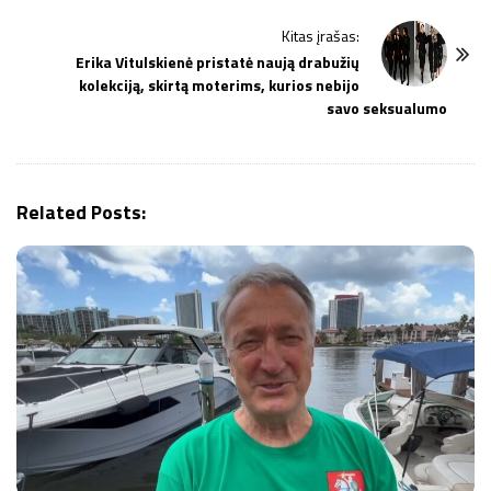
N
Kitas įrašas:
a
Erika Vitulskienė pristatė naują drabužių
v
kolekciją, skirtą moterims, kurios nebijo
i
savo seksualumo
g
a
t
Related Posts:
i
o
n