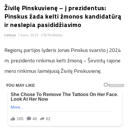
Živilę Pinskuvienę – į prezidentus:
n
Pinskus žada kelti žmonos kandidatūrą
.
ir neslepia pasididžiavimo
Lietuva
7 kovo, 2023
278 Peržiūrėjo
n
Regionų partijos lyderis Jonas Pinskus svarsto į 2024
e
m. prezidento rinkimus kelti žmoną – Širvintų rajone
t
mero rinkimus laimėjusią Živilę Pinskuvienę.