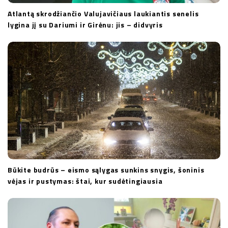
Atlantą skrodžiančio Valujavičiaus laukiantis senelis
lygina jį su Dariumi ir Girėnu: jis – didvyris
Būkite budrūs – eismo sąlygas sunkins snygis, šoninis
vėjas ir pustymas: štai, kur sudėtingiausia