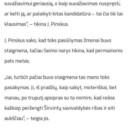
suvažiavimui geriausią, o kaip suvažiavimas nuspręsti,
ar kelti ją, ar palaikyti kitas kandidatūra – tai čia tik tai
klausimas“, – tikina J. Pinskus.
J. Pinskus sako, kad toks pasiūlymas žmonai buvo
staigmena, tačiau Seimo narys tikina, kad permainoms
pats metas.
„Jai, turbūt pačiai buvo staigmena tas mano toks
pasakymas. Ji, iš pradžių, kaip sakyt, moteriškai, bet
manau, po truputį apsipras su ta mintim, kad reikia
kažkaip peržengti Širvintų savivaldybės ribas ir eiti
aukščiau“, – teigia jis.