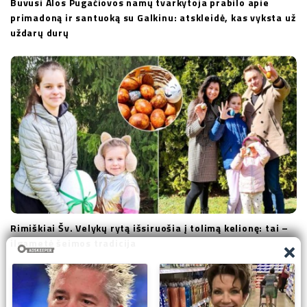
Buvusi Alos Pugačiovos namų tvarkytoja prabilo apie
primadoną ir santuoką su Galkinu: atskleidė, kas vyksta už
uždarų durų
Rimiškiai Šv. Velykų rytą išsiruošia į tolimą kelionę: tai –
ilgametė šeimos tradicija