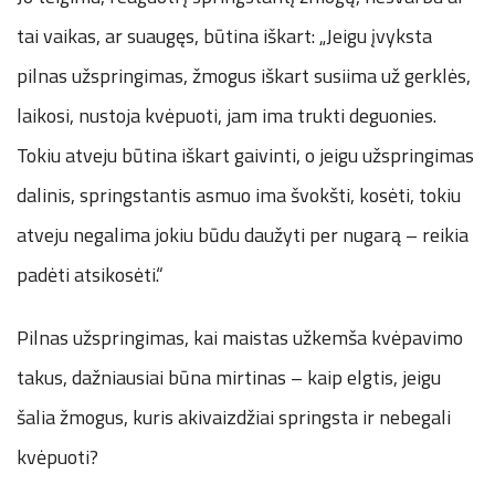
tai vaikas, ar suaugęs, būtina iškart: „Jeigu įvyksta
pilnas užspringimas, žmogus iškart susiima už gerklės,
laikosi, nustoja kvėpuoti, jam ima trukti deguonies.
Tokiu atveju būtina iškart gaivinti, o jeigu užspringimas
dalinis, springstantis asmuo ima švokšti, kosėti, tokiu
atveju negalima jokiu būdu daužyti per nugarą – reikia
padėti atsikosėti.“
Pilnas užspringimas, kai maistas užkemša kvėpavimo
takus, dažniausiai būna mirtinas – kaip elgtis, jeigu
šalia žmogus, kuris akivaizdžiai springsta ir nebegali
kvėpuoti?