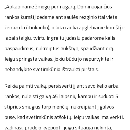
„Apkabiname žmogų per nugarą. Dominuojančios
rankos kumštį dedame ant saulės rezginio (tai vieta
žemiau krūtinkaulio), o kita ranka apglėbiame kumštį ir
labai staigiu, tvirtu ir greitu judesiu padarome kelis
paspaudimus, nukreiptus aukštyn, spaudžiant orą.
Jeigu springsta vaikas, jokiu būdu jo nepurtykite ir
nebandykite svetimkūnio ištraukti pirštais.
Reikia paimti vaiką, persisverti jį ant savo kelio arba
rankos, nuleisti galvą 45 laipsnių kampu ir suduoti 5
stiprius smūgius tarp menčių, nukreipiant į galvos
pusę, kad svetimkūnis atšoktų. Jeigu vaikas ima verkti,
vadinasi, pradėjo kvėpuoti, jeigu situacija nekinta,