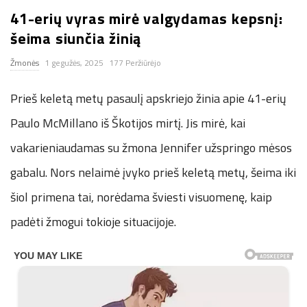
41-erių vyras mirė valgydamas kepsnį:
n
šeima siunčia žinią
.
Žmonės
1 gegužės, 2025
177 Peržiūrėjo
n
Prieš keletą metų pasaulį apskriejo žinia apie 41-erių
e
Paulo McMillano iš Škotijos mirtį. Jis mirė, kai
vakarieniaudamas su žmona Jennifer užspringo mėsos
t
gabalu. Nors nelaimė įvyko prieš keletą metų, šeima iki
šiol primena tai, norėdama šviesti visuomenę, kaip
padėti žmogui tokioje situacijoje.