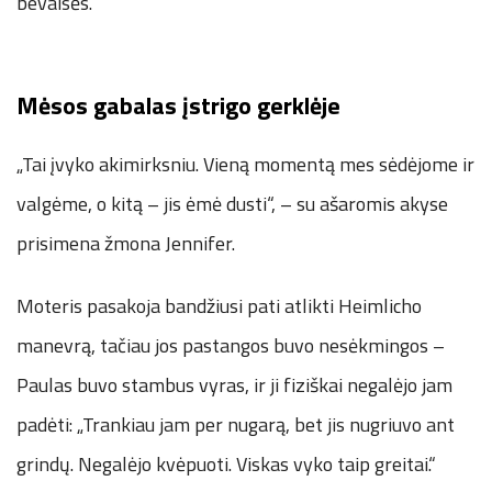
bevaisės.
Mėsos gabalas įstrigo gerklėje
„Tai įvyko akimirksniu. Vieną momentą mes sėdėjome ir
valgėme, o kitą – jis ėmė dusti“, – su ašaromis akyse
prisimena žmona Jennifer.
Moteris pasakoja bandžiusi pati atlikti Heimlicho
manevrą, tačiau jos pastangos buvo nesėkmingos –
Paulas buvo stambus vyras, ir ji fiziškai negalėjo jam
padėti: „Trankiau jam per nugarą, bet jis nugriuvo ant
grindų. Negalėjo kvėpuoti. Viskas vyko taip greitai.“