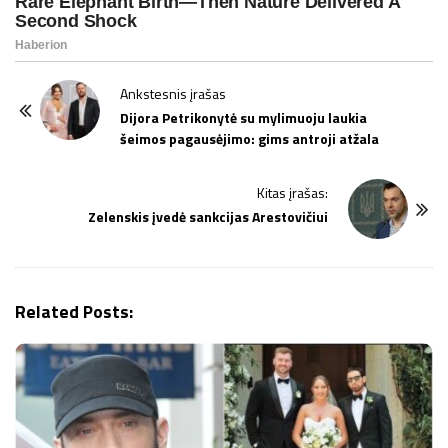
P
Ankstesnis įrašas
o
Dijora Petrikonytė su mylimuoju laukia
šeimos pagausėjimo: gims antroji atžala
s
t
Kitas įrašas:
N
Zelenskis įvedė sankcijas Arestovičiui
a
v
i
g
Related Posts:
a
t
i
o
n