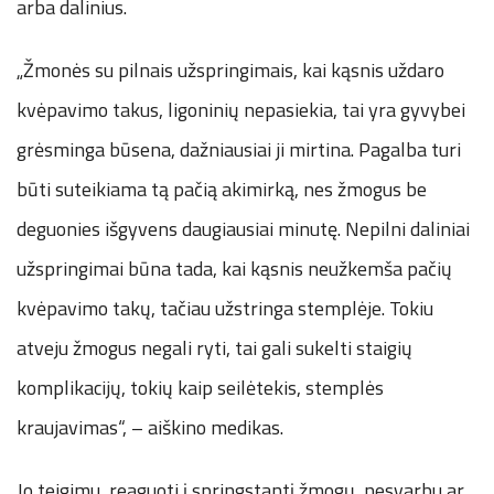
arba dalinius.
„Žmonės su pilnais užspringimais, kai kąsnis uždaro
kvėpavimo takus, ligoninių nepasiekia, tai yra gyvybei
grėsminga būsena, dažniausiai ji mirtina. Pagalba turi
būti suteikiama tą pačią akimirką, nes žmogus be
deguonies išgyvens daugiausiai minutę. Nepilni daliniai
užspringimai būna tada, kai kąsnis neužkemša pačių
kvėpavimo takų, tačiau užstringa stemplėje. Tokiu
atveju žmogus negali ryti, tai gali sukelti staigių
komplikacijų, tokių kaip seilėtekis, stemplės
kraujavimas“, – aiškino medikas.
Jo teigimu, reaguoti į springstantį žmogų, nesvarbu ar