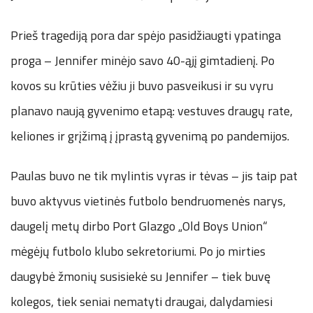
Prieš tragediją pora dar spėjo pasidžiaugti ypatinga
proga – Jennifer minėjo savo 40-ąjį gimtadienį. Po
kovos su krūties vėžiu ji buvo pasveikusi ir su vyru
planavo naują gyvenimo etapą: vestuves draugų rate,
keliones ir grįžimą į įprastą gyvenimą po pandemijos.
Paulas buvo ne tik mylintis vyras ir tėvas – jis taip pat
buvo aktyvus vietinės futbolo bendruomenės narys,
daugelį metų dirbo Port Glazgo „Old Boys Union“
mėgėjų futbolo klubo sekretoriumi. Po jo mirties
daugybė žmonių susisiekė su Jennifer – tiek buvę
kolegos, tiek seniai nematyti draugai, dalydamiesi