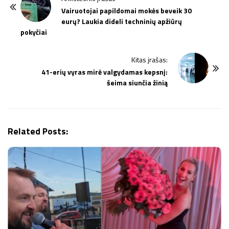
o
Vairuotojai papildomai mokės beveik 30
eurų? Laukia dideli techninių apžiūrų
s
pokyčiai
t
N
Kitas įrašas:
a
41-erių vyras mirė valgydamas kepsnį:
v
šeima siunčia žinią
i
g
a
Related Posts:
t
i
o
n