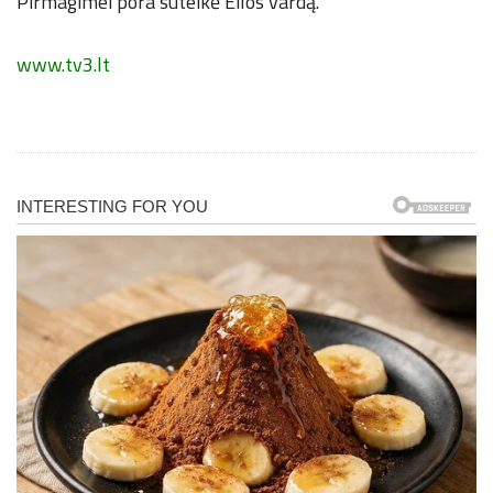
Pirmagimei pora suteikė Eilos vardą.
www.tv3.lt