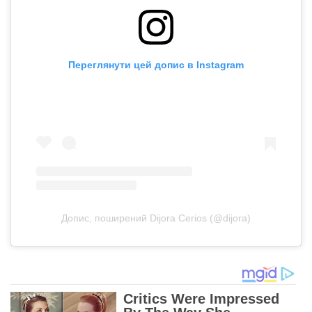
Переглянути цей допис в Instagram
Допис, поширений Dijora Cerios (@dijora)