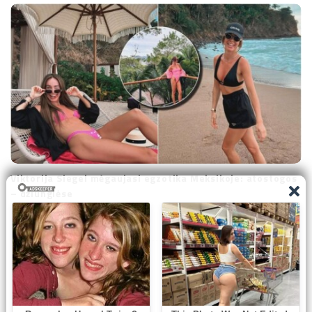
Viktorija Siegel mėgaujasi egzotika Meksikoje: atostogos
– džiunglėse