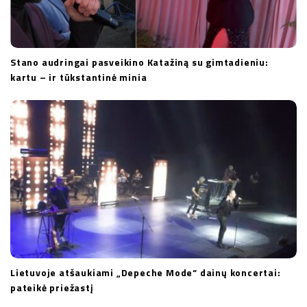
Stano audringai pasveikino Katažiną su gimtadieniu:
kartu – ir tūkstantinė minia
Lietuvoje atšaukiami „Depeche Mode“ dainų koncertai:
pateikė priežastį