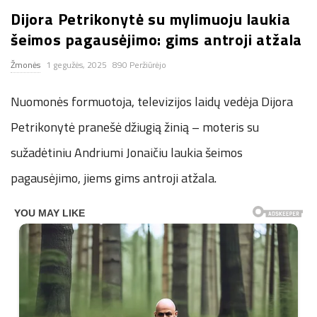
Dijora Petrikonytė su mylimuoju laukia
n
šeimos pagausėjimo: gims antroji atžala
.
Žmonės
1 gegužės, 2025
890 Peržiūrėjo
n
Nuomonės formuotoja, televizijos laidų vedėja Dijora
e
Petrikonytė pranešė džiugią žinią – moteris su
sužadėtiniu Andriumi Jonaičiu laukia šeimos
t
pagausėjimo, jiems gims antroji atžala.