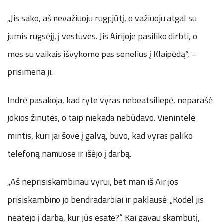
„Jis sako, aš nevažiuoju rugpjūtį, o važiuoju atgal su
jumis rugsėjį, į vestuves. Jis Airijoje pasiliko dirbti, o
mes su vaikais išvykome pas senelius į Klaipėdą“, –
prisimena ji.
Indrė pasakoja, kad ryte vyras nebeatsiliepė, neparašė
jokios žinutės, o taip niekada nebūdavo. Vienintelė
mintis, kuri jai šovė į galvą, buvo, kad vyras paliko
telefoną namuose ir išėjo į darbą.
„Aš neprisiskambinau vyrui, bet man iš Airijos
prisiskambino jo bendradarbiai ir paklausė: „Kodėl jis
neatėjo į darbą, kur jūs esate?“. Kai gavau skambutį,