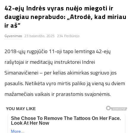
42-ejų Indrės vyras nuėjo miegoti ir
n
daugiau neprabudo: „Atrodė, kad miriau
.
ir aš“
Gyvenimas
23 balandžio, 2025
234 Peržiūrėjo
n
2018-ųjų rugpjūčio 11-oji tapo lemtinga 42-ejų
e
rašytojai ir meditacijų instruktorei Indrei
t
Simanavičienei – per kelias akimirkas sugriuvo jos
pasaulis. Netikėta vyro mirtis paliko ją vieną su dviem
mažamečiais vaikais ir prarastomis svajonėmis.