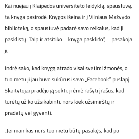
Kai nuėjau į Klaipėdos universiteto leidyklą, spaustuvę,
ta knyga pasirodė. Knygos išeina ir į Vilniaus Mažvydo
biblioteką, o spaustuvė padarė savo reikalus, kad ji
pasklistų. Taip ir atsitiko – knyga pasklido“, – pasakoja
ji.
Indrė sako, kad knygą atrado visai svetimi žmonės, o
tuo metu ji jau buvo sukūrusi savo „Facebook“ puslapį.
Skaitytojai pradėjo ją sekti, ji ėmė rašyti įrašus, kad
turėtų už ko užsikabinti, nors kiek užsimirštų ir
pradėtų vėl gyventi.
„Jei man kas nors tuo metu būtų pasakęs, kad po