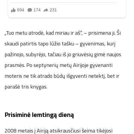
„Tuo metu atrodė, kad miriau ir aš“, – prisimena ji. Ši
skaudi patirtis tapo lūžio tašku – gyvenimas, kurį
pažinojo, subyrėjo, tačiau iš jo griuvėsių gimė naujos
prasmės. Po septynerių metų Airijoje gyvenanti
moteris ne tik atrado būdų išgyventi netektį, bet ir
parašė tris knygas.
Prisiminė lemtingą dieną
2008 metais į Airiją atsikrausčiusi šeima tikėjosi