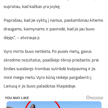
supratau, kad kažkas yra įvykę.
Paprašiau, kad jie vyktų į namus, paskambinau kitiems
draugams, kaimynams ir pasirodė, kad jis jau buvo
išėjęs“, – atvirauja ji.
Vyro mirtis buvo netikėta. Po pusės metų, gavus
skrodimo rezultatus, paaiškėjo tikroji priežastis: prie
širdies susidaręs trombas sutrikdė kvėpavimą ir jis
mirė miego metu. Vyro kūną reikėjo pargabenti į
Lietuvą ir jis buvo palaidotas Klaipėdoje.