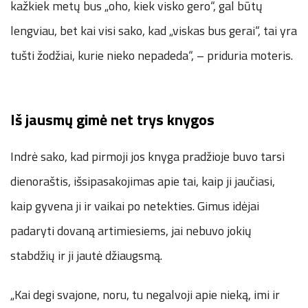
kažkiek metų bus „oho, kiek visko gero“, gal būtų
lengviau, bet kai visi sako, kad „viskas bus gerai“, tai yra
tušti žodžiai, kurie nieko nepadeda“, – priduria moteris.
Iš jausmų gimė net trys knygos
Indrė sako, kad pirmoji jos knyga pradžioje buvo tarsi
dienoraštis, išsipasakojimas apie tai, kaip ji jaučiasi,
kaip gyvena ji ir vaikai po netekties. Gimus idėjai
padaryti dovaną artimiesiems, jai nebuvo jokių
stabdžių ir ji jautė džiaugsmą.
„Kai degi svajone, noru, tu negalvoji apie nieką, imi ir