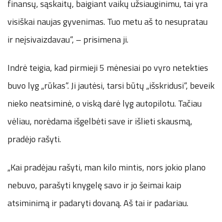
finansų, sąskaitų, baigiant vaikų užsiauginimu, tai yra
visiškai naujas gyvenimas. Tuo metu aš to nesupratau
ir neįsivaizdavau“, – prisimena ji.
Indrė teigia, kad pirmieji 5 mėnesiai po vyro netekties
buvo lyg „rūkas“. Ji jautėsi, tarsi būtų „išskridusi“, beveik
nieko neatsiminė, o viską darė lyg autopilotu. Tačiau
vėliau, norėdama išgelbėti save ir išlieti skausmą,
pradėjo rašyti.
„Kai pradėjau rašyti, man kilo mintis, nors jokio plano
nebuvo, parašyti knygelę savo ir jo šeimai kaip
atsiminimą ir padaryti dovaną. Aš tai ir padariau.