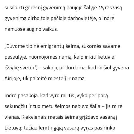
susikurti geresnį gyvenimą naujoje šalyje. Vyras visą
gyvenimą dirbo toje pačioje darbovietėje, o Indrė
namuose augino vaikus.
„Buvome tipinė emigrantų šeima, sukomės savame
pasaulyje, nuomojomės namą, kaip ir kiti lietuviai,
išvykę svetur“, – sako ji, pridurdama, kad iki šiol gyvena
Airijoje, tik pakeitė miestelį ir namą.
Indrė pasakoja, kad vyro mirtis įvyko per porą
sekundžių ir tuo metu šeimos nebuvo šalia – jis mirė
vienas. Kiekvienais metais šeima grįždavo vasarą į
Lietuvą, tačiau lemtingąją vasarą vyras pasirinko