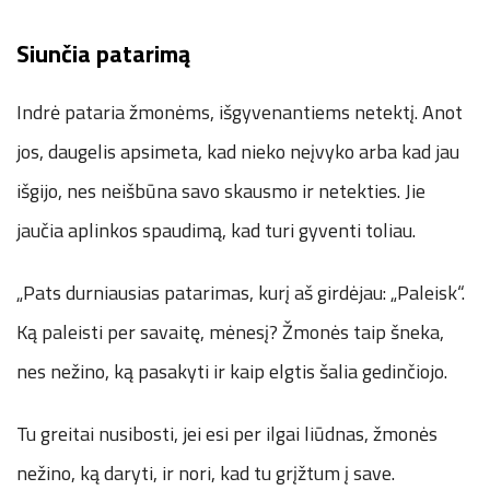
Siunčia patarimą
Indrė pataria žmonėms, išgyvenantiems netektį. Anot
jos, daugelis apsimeta, kad nieko neįvyko arba kad jau
išgijo, nes neišbūna savo skausmo ir netekties. Jie
jaučia aplinkos spaudimą, kad turi gyventi toliau.
„Pats durniausias patarimas, kurį aš girdėjau: „Paleisk“.
Ką paleisti per savaitę, mėnesį? Žmonės taip šneka,
nes nežino, ką pasakyti ir kaip elgtis šalia gedinčiojo.
Tu greitai nusibosti, jei esi per ilgai liūdnas, žmonės
nežino, ką daryti, ir nori, kad tu grįžtum į save.