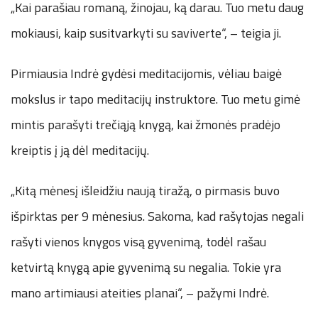
„Kai parašiau romaną, žinojau, ką darau. Tuo metu daug
mokiausi, kaip susitvarkyti su saviverte“, – teigia ji.
Pirmiausia Indrė gydėsi meditacijomis, vėliau baigė
mokslus ir tapo meditacijų instruktore. Tuo metu gimė
mintis parašyti trečiąją knygą, kai žmonės pradėjo
kreiptis į ją dėl meditacijų.
„Kitą mėnesį išleidžiu naują tiražą, o pirmasis buvo
išpirktas per 9 mėnesius. Sakoma, kad rašytojas negali
rašyti vienos knygos visą gyvenimą, todėl rašau
ketvirtą knygą apie gyvenimą su negalia. Tokie yra
mano artimiausi ateities planai“, – pažymi Indrė.