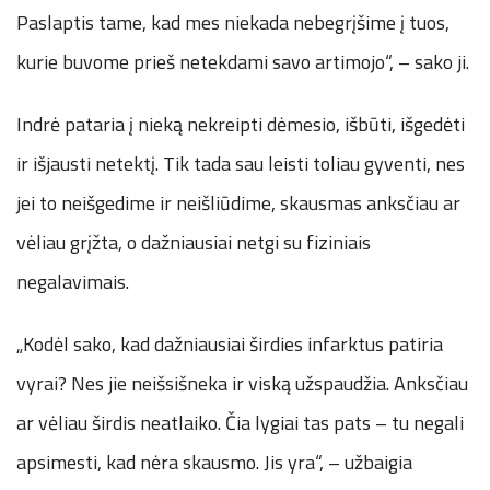
Paslaptis tame, kad mes niekada nebegrįšime į tuos,
kurie buvome prieš netekdami savo artimojo“, – sako ji.
Indrė pataria į nieką nekreipti dėmesio, išbūti, išgedėti
ir išjausti netektį. Tik tada sau leisti toliau gyventi, nes
jei to neišgedime ir neišliūdime, skausmas anksčiau ar
vėliau grįžta, o dažniausiai netgi su fiziniais
negalavimais.
„Kodėl sako, kad dažniausiai širdies infarktus patiria
vyrai? Nes jie neišsišneka ir viską užspaudžia. Anksčiau
ar vėliau širdis neatlaiko. Čia lygiai tas pats – tu negali
apsimesti, kad nėra skausmo. Jis yra“, – užbaigia