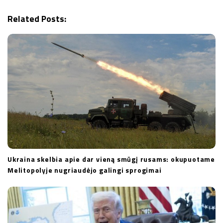
a
Related Posts:
t
i
o
n
Ukraina skelbia apie dar vieną smūgį rusams: okupuotame
Melitopolyje nugriaudėjo galingi sprogimai