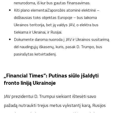
nenurodoma, iš kur bus gautas finansavimas.
Kiti plano elementaiZaporožės atominė elektrinė –
didžiausias toks objektas Europoje – bus laikoma
Ukrainos teritorija, bet ją valdys JAV, o elektra bus
tiekiama ir Ukrainai, ir Rusijai.
Dokumente daroma nuoroda į JAV ir Ukrainos susitarimą
dėl naudingųjų iškasenų, kuris, pasak D. Trumpo, bus
pasirašytas ketvirtadienį.
„Financial Times“: Putinas siūlo įšaldyti
fronto liniją Ukrainoje
JAV prezidentui D. Trumpui siekiant ištesėti savo
pažadą nutraukti trejus metus vykstantį karą, Rusijos