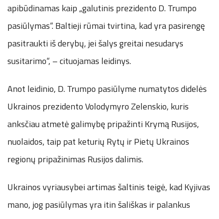
apibūdinamas kaip „galutinis prezidento D. Trumpo
pasiūlymas“. Baltieji rūmai tvirtina, kad yra pasirengę
pasitraukti iš derybų, jei šalys greitai nesudarys
susitarimo“, – cituojamas leidinys.
Anot leidinio, D. Trumpo pasiūlyme numatytos didelės
Ukrainos prezidento Volodymyro Zelenskio, kuris
anksčiau atmetė galimybę pripažinti Krymą Rusijos,
nuolaidos, taip pat keturių Rytų ir Pietų Ukrainos
regionų pripažinimas Rusijos dalimis.
Ukrainos vyriausybei artimas šaltinis teigė, kad Kyjivas
mano, jog pasiūlymas yra itin šališkas ir palankus