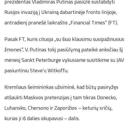
prezidentas Vladimiras Putinas pasiūlė sustabdyti
Rusijos invaziją į Ukrainą dabartinėje fronto linijoje,
antradienį pranešė laikraštis „Financial Times“ (FT).
Pasak FT, kuris cituoja „su šiuo klausimu susipažinusius
žmones“, V. Putinas tokį pasiūlymą pateikė anksčiau šį
mėnesį Sankt Peterburge vykusiame susitikime su JAV
pasiuntiniu Steve‘u Witkoffu.
Kremliaus šeimininkas užsiminė, kad būtų pasiryžęs
atšaukti Maskvos pretenzijas į tam tikras Donecko,
Luhansko, Chersono ir Zaporižios – keturių sričių,
kurias ji iš dalies okupavusi – dalis.