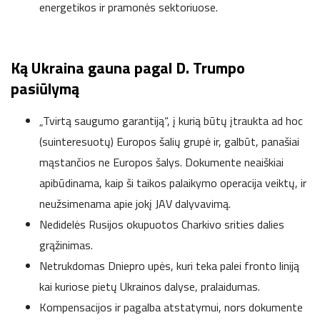
energetikos ir pramonės sektoriuose.
Ką Ukraina gauna pagal D. Trumpo
pasiūlymą
„Tvirtą saugumo garantiją“, į kurią būtų įtraukta ad hoc
(suinteresuotų) Europos šalių grupė ir, galbūt, panašiai
mąstančios ne Europos šalys. Dokumente neaiškiai
apibūdinama, kaip ši taikos palaikymo operacija veiktų, ir
neužsimenama apie jokį JAV dalyvavimą.
Nedidelės Rusijos okupuotos Charkivo srities dalies
grąžinimas.
Netrukdomas Dniepro upės, kuri teka palei fronto liniją
kai kuriose pietų Ukrainos dalyse, pralaidumas.
Kompensacijos ir pagalba atstatymui, nors dokumente