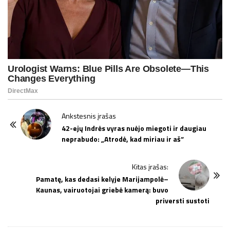
P
Ankstesnis įrašas
o
42-ejų Indrės vyras nuėjo miegoti ir daugiau
neprabudo: „Atrodė, kad miriau ir aš“
s
t
Kitas įrašas:
N
Pamatę, kas dedasi kelyje Marijampolė–
a
Kaunas, vairuotojai griebė kamerą: buvo
v
priversti sustoti
i
g