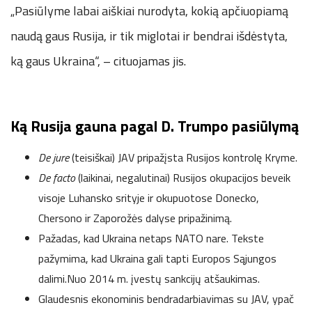
„Pasiūlyme labai aiškiai nurodyta, kokią apčiuopiamą
naudą gaus Rusija, ir tik miglotai ir bendrai išdėstyta,
ką gaus Ukraina“, – cituojamas jis.
Ką Rusija gauna pagal D. Trumpo pasiūlymą
De jure
(teisiškai) JAV pripažįsta Rusijos kontrolę Kryme.
De facto
(laikinai, negalutinai) Rusijos okupacijos beveik
visoje Luhansko srityje ir okupuotose Donecko,
Chersono ir Zaporožės dalyse pripažinimą.
Pažadas, kad Ukraina netaps NATO nare. Tekste
pažymima, kad Ukraina gali tapti Europos Sąjungos
dalimi.Nuo 2014 m. įvestų sankcijų atšaukimas.
Glaudesnis ekonominis bendradarbiavimas su JAV, ypač