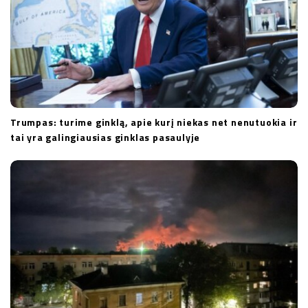
Trumpas: turime ginklą, apie kurį niekas net nenutuokia ir
tai yra galingiausias ginklas pasaulyje