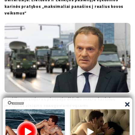
karinės pratybos „maksimaliai panašios į realius kovos
veiksmus“
Lenkijos premjeras planuoja didelio masto karinius
mokymus visiems suaugusiems vyrams