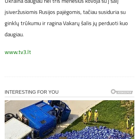
Ukraina daugiau nei tris mėnesius kovoja su į šalį
įsiveržusiomis Rusijos pajėgomis, tačiau susiduria su
ginklų trūkumu ir ragina Vakarų šalis jų perduoti kuo
daugiau.
www.tv3.lt