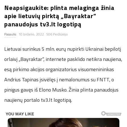
Neapsigaukite: plinta melaginga žinia
n
apie lietuvių pirktą „Bayraktar“
.
panaudojus tv3.lt logotipą
Pasaulis
10 birželio, 2022
506 Peržiūrėjo
n
Lietuvai surinkus 5 mln. eurų nupirkti Ukrainai bepilotį
e
orlaivį „Bayraktar“, internete pasklido netikra naujiena,
t
esą pirkimo akcijos organizatorius visuomenininkas
Andrius Tapinas įsivėlęs į nemalonumus su FNTT, o
pinigus gavęs iš Elono Musko. Žinia plinta panaudojus
naujienų portalo tv3.lt logotipą.