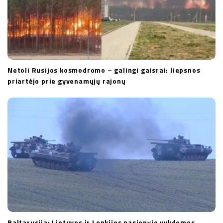
Netoli Rusijos kosmodromo – galingi gaisrai: liepsnos
priartėjo prie gyvenamųjų rajonų
Baltarusija: Lietuvos ir Lenkijos pasienyje vykdomos