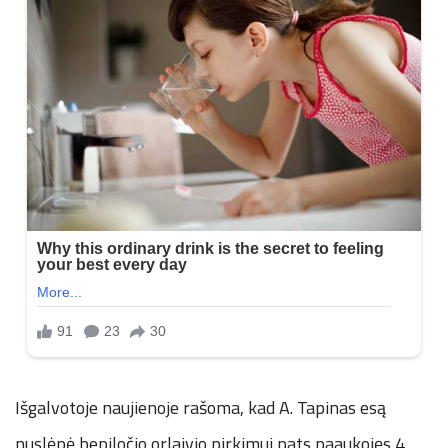
Išgalvotoje naujienoje rašoma, kad A. Tapinas esą
nuslėpė bepiločio orlaivio pirkimui pats paaukojęs 4