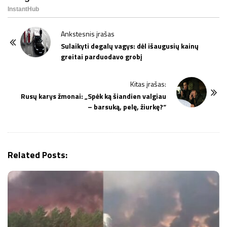
P
Ankstesnis įrašas
o
Sulaikyti degalų vagys: dėl išaugusių kainų
greitai parduodavo grobį
s
t
Kitas įrašas:
N
Rusų karys žmonai: „Spėk ką šiandien valgiau
a
– barsuką, pelę, žiurkę?“
v
i
g
Related Posts:
a
t
i
o
n