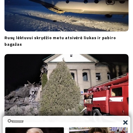
Rusų lėktuvui skrydžio metu atsivėrė liukas ir pabiro
bagažas
Rusų raketai pataikius į gimdymo namus žuvo naujagimis