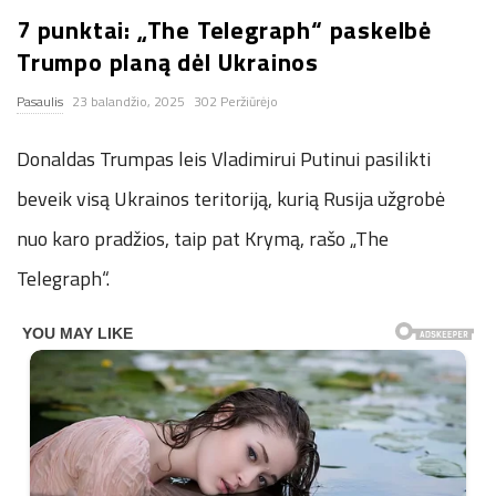
7 punktai: „The Telegraph“ paskelbė
n
Trumpo planą dėl Ukrainos
.
Pasaulis
23 balandžio, 2025
302 Peržiūrėjo
n
Donaldas Trumpas leis Vladimirui Putinui pasilikti
e
beveik visą Ukrainos teritoriją, kurią Rusija užgrobė
nuo karo pradžios, taip pat Krymą, rašo „The
t
Telegraph“.