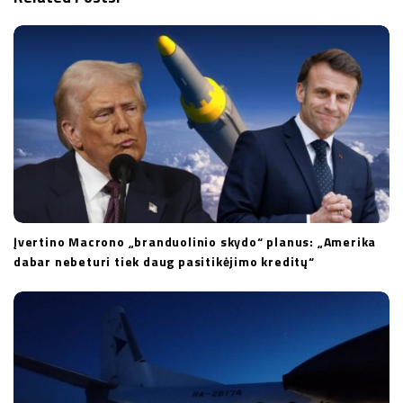
t
i
o
n
Įvertino Macrono „branduolinio skydo“ planus: „Amerika
dabar nebeturi tiek daug pasitikėjimo kreditų“