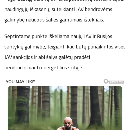
naudingųjų iškasenų, suteikiantį JAV bendrovėms
galimybę naudotis šalies gamtiniais ištekliais.
Septintame punkte iškeliama naujų JAV ir Rusijos
santykių galimybė, teigiant, kad būtų panaikintos visos
JAV sankcijos ir abi šalys galėtų pradėti
bendradarbiauti energetikos srityje.