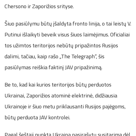
Chersono ir Zaporižios srityse.
Šiuo pasiūlymu būtų įšaldyta fronto linija, o tai leistų V.
Putinui išlaikyti beveik visus šiuos laimėjimus. Oficialiai
tos užimtos teritorijos nebūtų pripažintos Rusijos
dalimi, tačiau, kaip rašo „The Telegraph“, šis
pasiūlymas reiškia faktinį JAV pripažinimą.
Be to, kad kai kurios teritorijos būtų perduotos
Ukrainai, Zaporižios atominė elektrinė, didžiausia
Ukrainoje ir šiuo metu priklausanti Rusijos pajėgoms,
būtų perduota JAV kontrolei.
Pagal šeštąjį punktą Ukraina pasirašytų susitarimą dėl