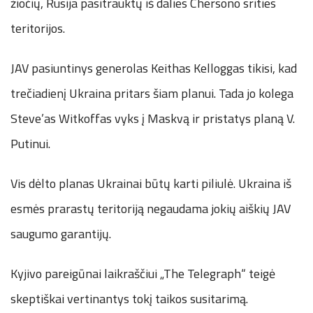
žiočių, Rusija pasitrauktų iš dalies Chersono srities
teritorijos.
JAV pasiuntinys generolas Keithas Kelloggas tikisi, kad
trečiadienį Ukraina pritars šiam planui. Tada jo kolega
Steve’as Witkoffas vyks į Maskvą ir pristatys planą V.
Putinui.
Vis dėlto planas Ukrainai būtų karti piliulė. Ukraina iš
esmės prarastų teritoriją negaudama jokių aiškių JAV
saugumo garantijų.
Kyjivo pareigūnai laikraščiui „The Telegraph“ teigė
skeptiškai vertinantys tokį taikos susitarimą.