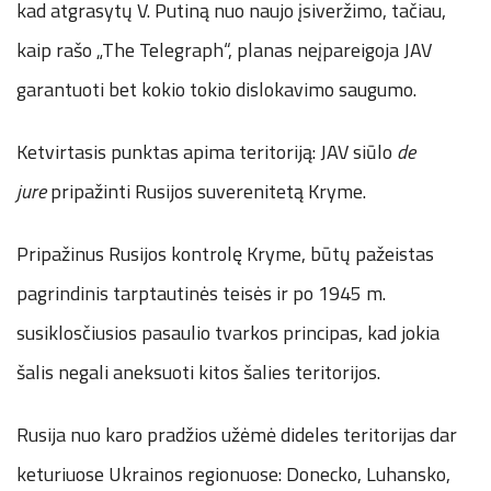
kad atgrasytų V. Putiną nuo naujo įsiveržimo, tačiau,
kaip rašo „The Telegraph“, planas neįpareigoja JAV
garantuoti bet kokio tokio dislokavimo saugumo.
Ketvirtasis punktas apima teritoriją: JAV siūlo
de
jure
pripažinti Rusijos suverenitetą Kryme.
Pripažinus Rusijos kontrolę Kryme, būtų pažeistas
pagrindinis tarptautinės teisės ir po 1945 m.
susiklosčiusios pasaulio tvarkos principas, kad jokia
šalis negali aneksuoti kitos šalies teritorijos.
Rusija nuo karo pradžios užėmė dideles teritorijas dar
keturiuose Ukrainos regionuose: Donecko, Luhansko,