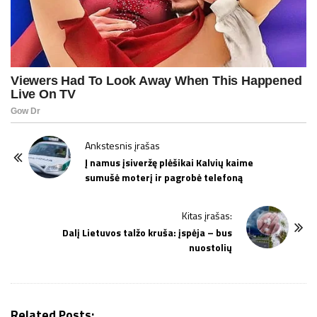
P
Ankstesnis įrašas
o
Į namus įsiveržę plėšikai Kalvių kaime
sumušė moterį ir pagrobė telefoną
s
t
Kitas įrašas:
N
Dalį Lietuvos talžo kruša: įspėja – bus
a
nuostolių
v
i
g
Related Posts:
a