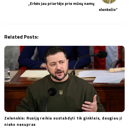
a
„Erkės jau priartėjo prie mūsų namų
v
slenksčio“
i
g
a
Related Posts:
t
i
o
n
Zelenskis: Rusiją reikia sustabdyti tik ginklais, daugiau ji
nieko nesupras