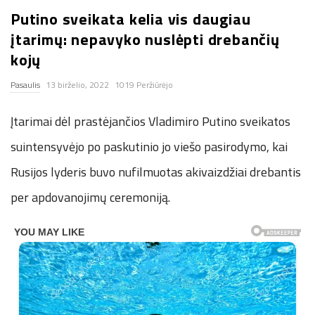
Putino sveikata kelia vis daugiau
n
įtarimų: nepavyko nuslėpti drebančių
.
kojų
Pasaulis
13 birželio, 2022
1019 Peržiūrėjo
n
Įtarimai dėl prastėjančios Vladimiro Putino sveikatos
e
suintensyvėjo po paskutinio jo viešo pasirodymo, kai
t
Rusijos lyderis buvo nufilmuotas akivaizdžiai drebantis
per apdovanojimų ceremoniją.