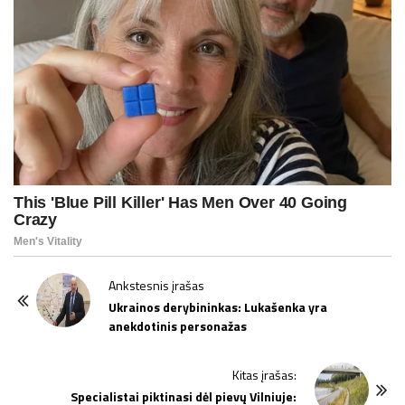
P
Ankstesnis įrašas
o
Ukrainos derybininkas: Lukašenka yra
anekdotinis personažas
s
t
Kitas įrašas:
N
Specialistai piktinasi dėl pievų Vilniuje: