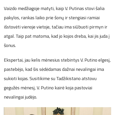
Vaizdo medžiagoje matyti, kaip V. Putinas stovi šalia
pakylos, rankas laiko prie šonų ir stengiasi ramiai
išstovėti vienoje vietoje, tačiau ima siūbuoti pirmyn ir
atgal. Taip pat matoma, kad jo kojos dreba, kai jis juda į
šonus.
Ekspertai, jau kelis mėnesius stebintys V. Putino elgesį,
pastebėjo, kad šis sėdėdamas dažnai nevalingai ima
sukioti kojas. Susitikime su Tadžikistano atstovu
gegužės mėnesį, V. Putino kairė koja pastoviai
nevalingai judėjo.