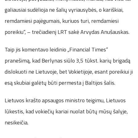
galiausiai sudėlioja ne šalių vyriausybės, o kariškiai,
remdamiesi pajėgumais, kuriuos turi, remdamiesi
poreikiu“, – trečiadienį LRT sakė Arvydas Anušauskas.
Taip jis komentavo leidinio „Financial Times“
pranešimą, kad Berlynas siūlo 3,5 tūkst. karių brigadą
dislokuoti ne Lietuvoje, bet Vokietijoje, esant poreikiui ji
esą skubiai galėtų būti permesta į Baltijos šalis.
Lietuvos krašto apsaugos ministro teigimu, Lietuvos
lūkestis, kad vokiečių kariai nuolat būtų mūsų šalyje,
nesikeičia.