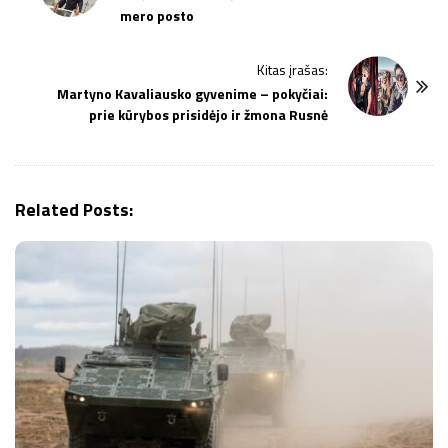
mero posto
s
t
Kitas įrašas:
N
Martyno Kavaliausko gyvenime – pokyčiai:
a
prie kūrybos prisidėjo ir žmona Rusnė
v
i
g
Related Posts:
a
t
i
o
n