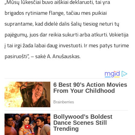
„Mūsų lūkesčiai buvo aiškiai deklaruoti, tai yra
brigados rytiniame flange, tačiau mes puikiai
suprantame, kad didelė dalis šalių tiesiog neturi tų
pajėgumų, juos dar reikia sukurti arba atkurti. Vokietija
į tai irgi žada labai daug investuoti. Ir mes patys turime
pasiruošti“, – sakė A. Anušauskas.