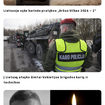
Lietuvoje vyks karinės pratybos „Aršus Vilkas 2024 – 2“
Į Lietuvą atvyko šimtai Vokietijos brigados karių ir
technikos