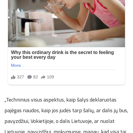
„Techninius visus aspektus, kaip šalys deklaruotas
pajėgas naudos, kaip jos judės tarp šalių, ar dalis jų bus,
pavyzdžiui, Vokietijoje, o dalis Lietuvoje, ar nuolat
Lietuvoje, pavyzdžiui, mokymuose, manau, kad visa tai