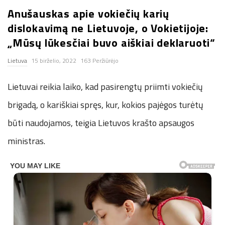
Anušauskas apie vokiečių karių
n
dislokavimą ne Lietuvoje, o Vokietijoje:
.
„Mūsų lūkesčiai buvo aiškiai deklaruoti“
Lietuva
15 birželio, 2022
163 Peržiūrėjo
n
Lietuvai reikia laiko, kad pasirengtų priimti vokiečių
e
brigadą, o kariškiai spręs, kur, kokios pajėgos turėtų
t
būti naudojamos, teigia Lietuvos krašto apsaugos
ministras.