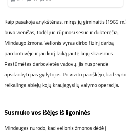
Kaip pasakoja anykštėnas, miręs jų giminaitis (1965 m.)
buvo vienišas, todėl juo rūpinosi sesuo ir dukterėčia,
Mindaugo žmona. Velionis vyras dirbo fizinį darbą
parduotuvėje ir jau kurį laiką jautė kojų skausmus.
Pastūmėtas darbovietės vadovų, jis nusprendė
apsilankyti pas gydytojus. Po vizito paaiškėjo, kad vyrui
reikalinga abiejų kojų kraujagyslių valymo operacija.
Susmuko vos išėjęs iš ligoninės
Mindaugas nurodo, kad velionis žmonos dėdė į