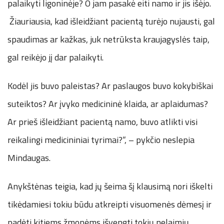
palaikyti ligoninėje? O jam pasakė eiti namo ir jis išėjo.
Žiauriausia, kad išleidžiant pacientą turėjo nujausti, gal
spaudimas ar kažkas, juk netrūksta kraujagyslės taip,
gal reikėjo jį dar palaikyti.
Kodėl jis buvo paleistas? Ar paslaugos buvo kokybiškai
suteiktos? Ar įvyko medicininė klaida, ar aplaidumas?
Ar prieš išleidžiant pacientą namo, buvo atlikti visi
reikalingi medicininiai tyrimai?“, – pykčio neslepia
Mindaugas.
Anykštėnas teigia, kad jų šeima šį klausimą nori iškelti
tikėdamiesi tokiu būdu atkreipti visuomenės dėmesį ir
padėti kitiems žmonėms išvengti tokių nelaimių.