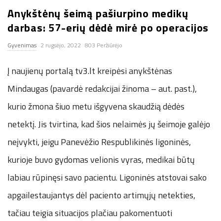
Anykštėnų šeimą pašiurpino medikų
n
darbas: 57-erių dėdė mirė po operacijos
.
Gyvenimas
2 rugsėjo, 2022
803 Peržiūrėjo
n
Į naujienų portalą tv3.lt kreipėsi anykštėnas
e
Mindaugas (pavardė redakcijai žinoma – aut. past.),
kurio žmona šiuo metu išgyvena skaudžią dėdės
t
netektį. Jis tvirtina, kad šios nelaimės jų šeimoje galėjo
neįvykti, jeigu Panevėžio Respublikinės ligoninės,
kurioje buvo gydomas velionis vyras, medikai būtų
labiau rūpinęsi savo pacientu. Ligoninės atstovai sako
apgailestaujantys dėl paciento artimųjų netekties,
tačiau teigia situacijos plačiau pakomentuoti