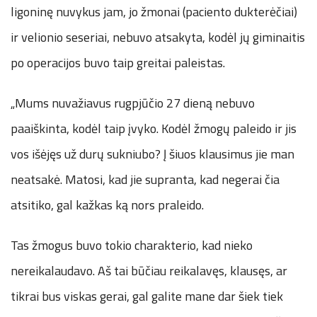
ligoninę nuvykus jam, jo žmonai (paciento dukterėčiai)
ir velionio seseriai, nebuvo atsakyta, kodėl jų giminaitis
po operacijos buvo taip greitai paleistas.
„Mums nuvažiavus rugpjūčio 27 dieną nebuvo
paaiškinta, kodėl taip įvyko. Kodėl žmogų paleido ir jis
vos išėjęs už durų sukniubo? Į šiuos klausimus jie man
neatsakė. Matosi, kad jie supranta, kad negerai čia
atsitiko, gal kažkas ką nors praleido.
Tas žmogus buvo tokio charakterio, kad nieko
nereikalaudavo. Aš tai būčiau reikalavęs, klausęs, ar
tikrai bus viskas gerai, gal galite mane dar šiek tiek