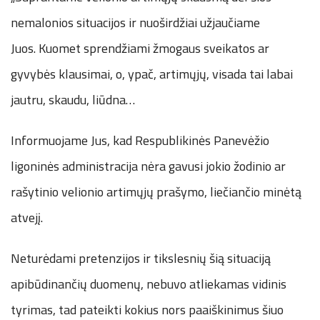
nemalonios situacijos ir nuoširdžiai užjaučiame
Juos. Kuomet sprendžiami žmogaus sveikatos ar
gyvybės klausimai, o, ypač, artimųjų, visada tai labai
jautru, skaudu, liūdna…
Informuojame Jus, kad Respublikinės Panevėžio
ligoninės administracija nėra gavusi jokio žodinio ar
rašytinio velionio artimųjų prašymo, liečiančio minėtą
atvejį.
Neturėdami pretenzijos ir tikslesnių šią situaciją
apibūdinančių duomenų, nebuvo atliekamas vidinis
tyrimas, tad pateikti kokius nors paaiškinimus šiuo