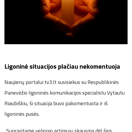
Ligoninė situacijos plačiau nekomentuoja
Naujienų portalui tv3.lt susisiekus su Respublikinės
Panevėžio ligoninės komunikacijos specialistu Vytautu
Riaubiškiu, ši situacija buvo pakomentuota ir iš
ligoninės pusės.
„Suprantame velionio artimųjų skausmą dėl šios