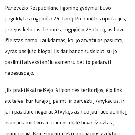
Panevėžio Respublikinę ligoninę gydymui buvo
paguldytas rugpjūčio 24 dieną. Po minėtos operacijos,
praėjus kelioms dienoms, rugpjūčio 26 dieną, jis buvo
išleistas namo. Laukdamas, kol jo atvažiuos pasiimti,
vyras pasijuto blogai. Jis dar bandė susisiekti su jo
pasiimti atvykstančiu asmeniu, bet to padaryti
nebesuspėjo.
„Jis praktiškai neišėjo iš ligoninės teritorijos, ėjo link
stotelės, kur turėjo jį paimti ir parvežti į Anykščius, ir
jam pasidarė negerai. Atvykęs asmuo jau rado aplink jį
esančius medikus ir žmonos dėdė buvo išvežtas į
reanimaciją. Kaip suprantu iš reanimacijos gydytojų,