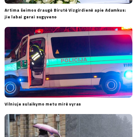
Artima šeimos draugė Birutė Vizgirdienė apie Adamkus:
jie labai gerai sugyveno
Vilniuje sulaikymo metu mirė vyras