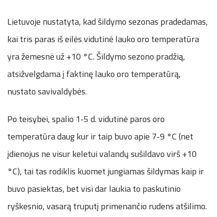
Lietuvoje nustatyta, kad šildymo sezonas pradedamas,
kai tris paras iš eilės vidutinė lauko oro temperatūra
yra žemesnė už +10 °C. Šildymo sezono pradžią,
atsižvelgdama į faktinę lauko oro temperatūrą,
nustato savivaldybės.
Po teisybei, spalio 1-5 d. vidutinė paros oro
temperatūra daug kur ir taip buvo apie 7-9 °C (net
įdienojus ne visur keletui valandų sušildavo virš +10
°C), tai tas rodiklis kuomet jungiamas šildymas kaip ir
buvo pasiektas, bet visi dar laukia to paskutinio
ryškesnio, vasarą truputį primenančio rudens atšilimo.