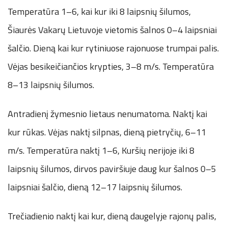
Temperatūra 1–6, kai kur iki 8 laipsnių šilumos,
Šiaurės Vakarų Lietuvoje vietomis šalnos 0–4 laipsniai
šalčio. Dieną kai kur rytiniuose rajonuose trumpai palis.
Vėjas besikeičiančios krypties, 3–8 m/s. Temperatūra
8–13 laipsnių šilumos.
Antradienį žymesnio lietaus nenumatoma. Naktį kai
kur rūkas. Vėjas naktį silpnas, dieną pietryčių, 6–11
m/s. Temperatūra naktį 1–6, Kuršių nerijoje iki 8
laipsnių šilumos, dirvos paviršiuje daug kur šalnos 0–5
laipsniai šalčio, dieną 12–17 laipsnių šilumos.
Trečiadienio naktį kai kur, dieną daugelyje rajonų palis,