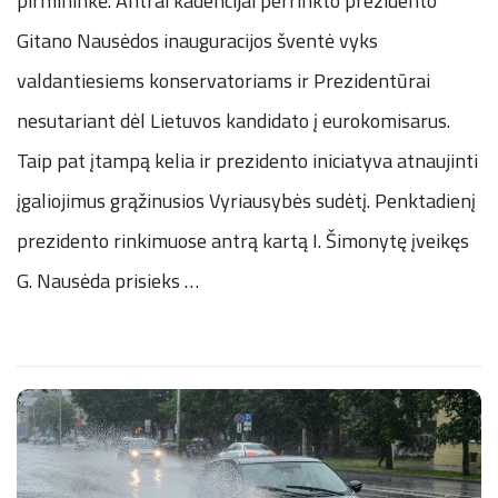
pirmininkė. Antrai kadencijai perrinkto prezidento
Gitano Nausėdos inauguracijos šventė vyks
valdantiesiems konservatoriams ir Prezidentūrai
nesutariant dėl Lietuvos kandidato į eurokomisarus.
Taip pat įtampą kelia ir prezidento iniciatyva atnaujinti
įgaliojimus grąžinusios Vyriausybės sudėtį. Penktadienį
prezidento rinkimuose antrą kartą I. Šimonytę įveikęs
G. Nausėda prisieks
…