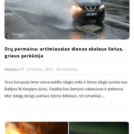
Orų permaina: artimiausias dienas skalaus lietus,
griaus perkūnija
Mokslas ir IT
27 birželio, 2023
194 Peržiūrėjo
Orus Europoje lems viena aukšto slėgio sritis ir žemo slėgio juosta nuo
Baltijos iki Kaspijos jūros. Saulėta bus žemyno vakaruose ir pietuose,
kitur dangų dengs įvairaus storio debesys. Vis smarkiau
…