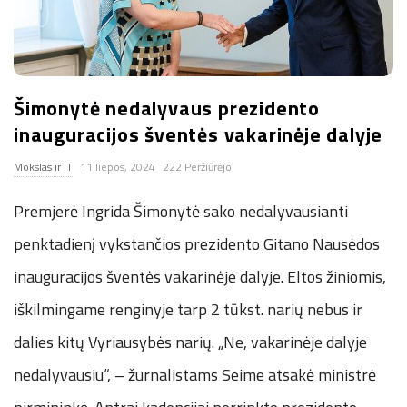
n
.
Šimonytė nedalyvaus prezidento
n
inauguracijos šventės vakarinėje dalyje
e
Mokslas ir IT
11 liepos, 2024
222 Peržiūrėjo
t
Premjerė Ingrida Šimonytė sako nedalyvausianti
penktadienį vykstančios prezidento Gitano Nausėdos
inauguracijos šventės vakarinėje dalyje. Eltos žiniomis,
iškilmingame renginyje tarp 2 tūkst. narių nebus ir
dalies kitų Vyriausybės narių. „Ne, vakarinėje dalyje
nedalyvausiu“, – žurnalistams Seime atsakė ministrė