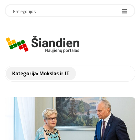
Kategorijos
S
i
a
Kategorija:
Mokslas ir IT
n
d
i
e