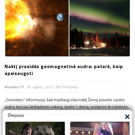
Naktį prasidės geomagnetinė audra: patarė, kaip
apsisaugoti
Mokslas ir IT
30 rugsėjo, 2022
867 Peržiūrėjo
„Gismeteo“ informuoja, kad maždaug vidurnaktį Žemę pasieks saulės
audra, kuri jau šeštadienio vakarą, spalio 1 dieną, sustiprės iki vidutinės,
rašo madeinvilnius.lt. Toks audros stiprumas tęsis iki pirmadienio
paryčių, kuomet aktyvumas
…