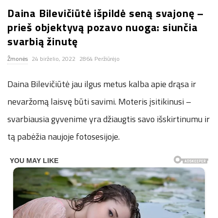
Daina Bilevičiūtė išpildė seną svajonę –
n
prieš objektyvą pozavo nuoga: siunčia
.
svarbią žinutę
Žmonės
24 birželio, 2022
2864 Peržiūrėjo
n
Daina Bilevičiūtė jau ilgus metus kalba apie drąsa ir
e
nevaržomą laisvę būti savimi. Moteris įsitikinusi –
t
svarbiausia gyvenime yra džiaugtis savo išskirtinumu ir
tą pabėžia naujoje fotosesijoje.