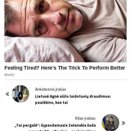
P
Ankstesnis įrašas
o
Lietuvė Agnė siūlo laidotuvių draudimus:
paaiškino, kas tai
s
t
Kitas įrašas:
N
„Tai pergalė“: šypsodamasis Zelenskis žada
a