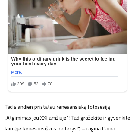
Tad šiandien pristatau renesansišką fotosesiją
„Atgimimas jau XXI amžiuje“! Tad gražėkite ir gyvenkite
laimėje Renesansiškos moterys!“, – ragina Daina