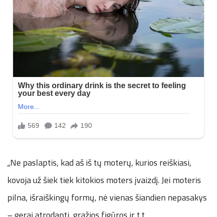
„Ne paslaptis, kad aš iš tų moterų, kurios reiškiasi,
kovoja už šiek tiek kitokios moters įvaizdį. Jei moteris
pilna, išraiškingų formų, nė vienas šiandien nepasakys
– gerai atrodanti, gražios figūros ir t.t.