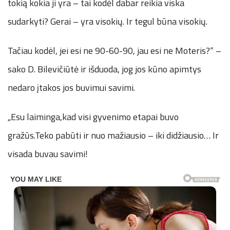
tokią kokia ji yra – tai kodėl dabar reikia viska
sudarkyti? Gerai – yra visokių. Ir tegul būna visokių.
Tačiau kodėl, jei esi ne 90-60-90, jau esi ne Moteris?“ –
sako D. Bilevičiūtė ir išduoda, jog jos kūno apimtys
nedaro įtakos jos buvimui savimi.
„Esu laiminga,kad visi gyvenimo etapai buvo
gražūs.Teko pabūti ir nuo mažiausio – iki didžiausio… Ir
visada buvau savimi!