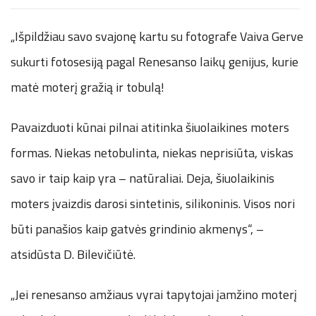
„Išpildžiau savo svajonę kartu su fotografe Vaiva Gerve
sukurti fotosesiją pagal Renesanso laikų genijus, kurie
matė moterį gražią ir tobulą!
Pavaizduoti kūnai pilnai atitinka šiuolaikines moters
formas. Niekas netobulinta, niekas neprisiūta, viskas
savo ir taip kaip yra – natūraliai. Deja, šiuolaikinis
moters įvaizdis darosi sintetinis, silikoninis. Visos nori
būti panašios kaip gatvės grindinio akmenys“, –
atsidūsta D. Bilevičiūtė.
„Jei renesanso amžiaus vyrai tapytojai įamžino moterį