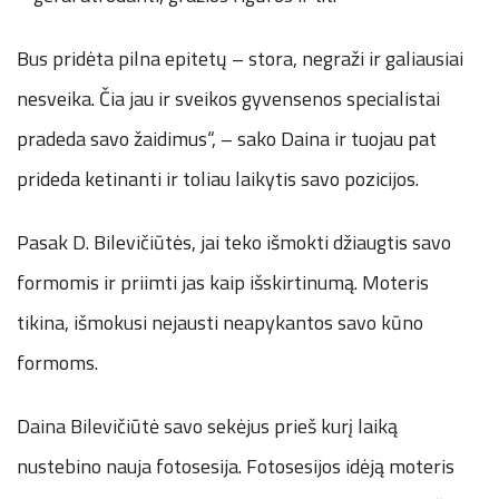
Bus pridėta pilna epitetų – stora, negraži ir galiausiai
nesveika. Čia jau ir sveikos gyvensenos specialistai
pradeda savo žaidimus“, – sako Daina ir tuojau pat
prideda ketinanti ir toliau laikytis savo pozicijos.
Pasak D. Bilevičiūtės, jai teko išmokti džiaugtis savo
formomis ir priimti jas kaip išskirtinumą. Moteris
tikina, išmokusi nejausti neapykantos savo kūno
formoms.
Daina Bilevičiūtė savo sekėjus prieš kurį laiką
nustebino nauja fotosesija. Fotosesijos idėją moteris