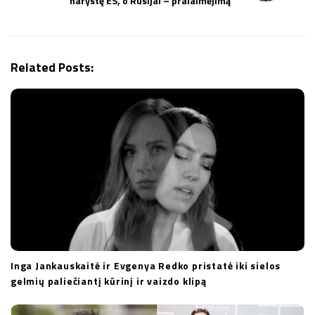
narystę ES, o Rusijai – pralaimėjimą
v
i
g
Related Posts:
a
t
i
o
n
Inga Jankauskaitė ir Evgenya Redko pristatė iki sielos
gelmių paliečiantį kūrinį ir vaizdo klipą