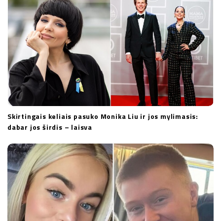
Skirtingais keliais pasuko Monika Liu ir jos mylimasis:
dabar jos širdis – laisva