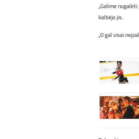
„Galime nugalėti p
kalbėjo jis.
„O gal visai nepa