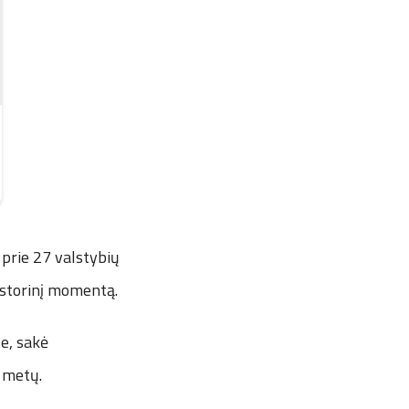
 prie 27 valstybių
 istorinį momentą.
e, sakė
 metų.