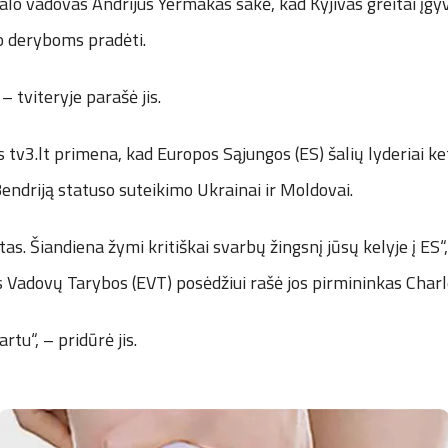
lo vadovas Andrijus Yermakas sakė, kad Kyjivas greitai įgy
o deryboms pradėti.
– tviteryje parašė jis.
 tv3.lt primena, kad Europos Sąjungos (ES) šalių lyderiai ke
Bendriją statuso suteikimo Ukrainai ir Moldovai.
as. Šiandiena žymi kritiškai svarbų žingsnį jūsų kelyje į ES“,
Vadovų Tarybos (EVT) posėdžiui rašė jos pirmininkas Charle
rtu“, – pridūrė jis.