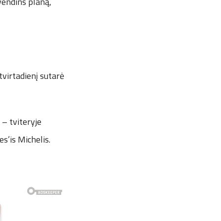
vendins planą,
tvirtadienį sutarė
 – tviteryje
s’is Michelis.