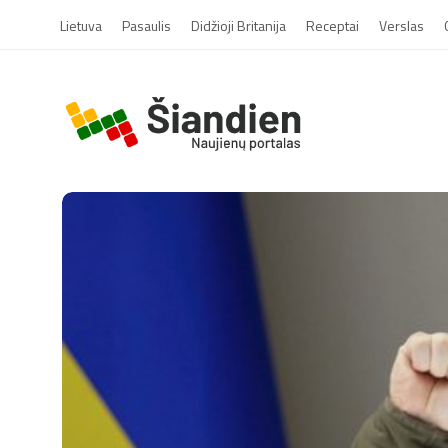
Lietuva
Pasaulis
Didžioji Britanija
Receptai
Verslas
S
i
a
n
d
i
e