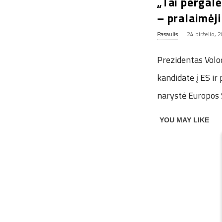
„Tai pergalė
– pralaimėj
Pasaulis
24 birželio, 
Prezidentas Volo
kandidate į ES ir
narystė Europos 