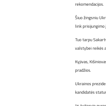
rekomendacijos.
Šiuo žingsniu Ukr
link prisijungimo
Tuo tarpu Sakartv
valstybei reikės a
Kyjivas, Kišiniova
pradžios.
Ukrainos preziden
kandidatės statu
Jis tviteryje nur