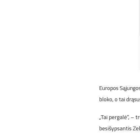
Europos Sąjungos 
bloko, o tai drąsu
„Tai pergalė“, –
besišypsantis Ze