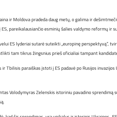
aina ir Moldova pradeda daug metų, o galima ir dešimtmečių
 į ES, pareikalausiančio esminių šalies valdymo reformų ir s
elui ES lyderiai sutarė suteikti „europinę perspektyvą“, tvi
tlikti tam tikrus žingsnius prieš oficialiai tampant kandidate
s ir Tbilisis paraiškas įstoti į ES padavė po Rusijos invazijos
tas Volodymyras Zelenskis istoriniu pavadino sprendimą sut
są.
odė, kad šis sprendimas „yra unikalus ir istorinis Ukrainos–E