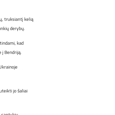
, truksiantį kelią
unkių derybų.
rtindami, kad
 į Bendriją.
 Ukrainoje
eikti jo šaliai
S santykių