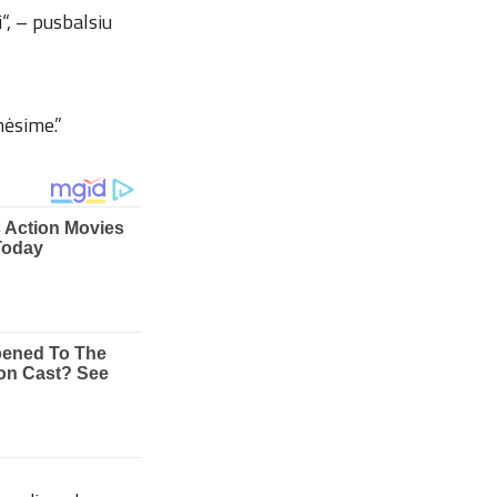
i“, – pusbalsiu
mėsime.”