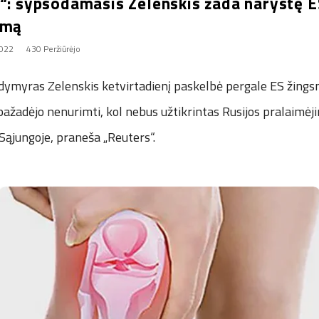
“: šypsodamasis Zelenskis žada narystę ES
imą
2022
430 Peržiūrėjo
dymyras Zelenskis ketvirtadienį paskelbė pergale ES žingsn
 pažadėjo nenurimti, kol nebus užtikrintas Rusijos pralaimėji
Sąjungoje, praneša „Reuters“.