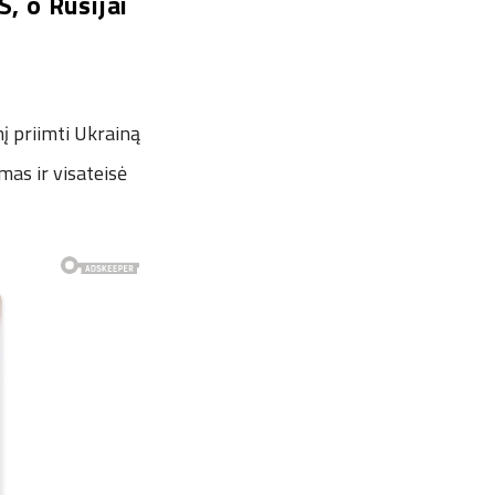
, o Rusijai
į priimti Ukrainą
mas ir visateisė