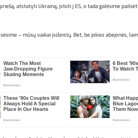
riešą, atstatyti Ukrainą, įstoti į ES, o tada galėsime pailsėt
ilsėsime – mūsų vaikai įsižeistų. Bet, be jokios abejonės, lai