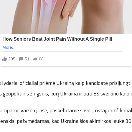
lyderiai oficialiai priėmė Ukrainą kaip kandidatę prisijungti
s geopolitinis žingsnis, kurį Ukraina ir pati ES sveikino kaip
 trumpame vaizdo įraše, paskelbtame savo „Instagram“ kanal
lenskis, pažymėdamas, kad Ukraina šios akimirkos laukė 30