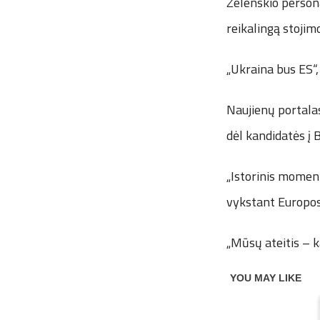
Zelenskio persona
reikalingą stojim
„Ukraina bus ES“, 
Naujienų portalas
dėl kandidatės į 
„Istorinis moment
vykstant Europos 
„Mūsų ateitis – ka