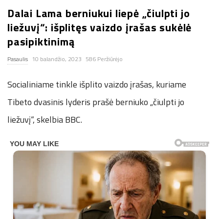
Dalai Lama berniukui liepė „čiulpti jo
n
liežuvį“: išplitęs vaizdo įrašas sukėlė
.
pasipiktinimą
Pasaulis
10 balandžio, 2023
586 Peržiūrėjo
n
Socialiniame tinkle išplito vaizdo įrašas, kuriame
e
Tibeto dvasinis lyderis prašė berniuko „čiulpti jo
t
liežuvį“, skelbia BBC.