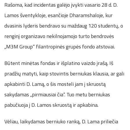
Rašoma, kad incidentas galėjo įvykti vasario 28 d. D.
Lamos šventykloje, esančioje Dharamshaloje, kur
dvasinis lyderis bendravo su maždaug 120 studentų, o
renginį organizavo nekilnojamojo turto bendrovės
„M3M Group“ filantropinės grupės fondo atstovai.
Būtent minėtas fondas ir išplatino vaizdo įrašą. Iš
pradžių matyti, kaip stovintis berniukas klausia, ar gali
apkabinti D. Lamą, o šis mosteli jam į skruostą
sakydamas „pirmiausiai čia“. Tuo metu berniukas
pabučiuoja į D. Lamos skruostą ir apkabina.
Vėliau, laikydamas berniuko ranką, D. Lama priliečia