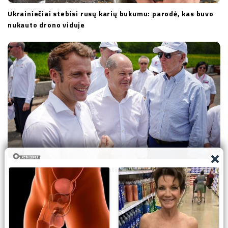
Ukrainiečiai stebisi rusų karių bukumu: parodė, kas buvo
nukauto drono viduje
Prasidėjo: Europa ėmė kaltinti JAV