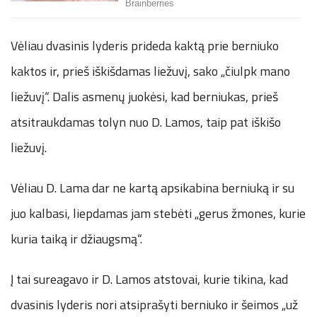
Vėliau dvasinis lyderis prideda kaktą prie berniuko
kaktos ir, prieš iškišdamas liežuvį, sako „čiulpk mano
liežuvį“. Dalis asmenų juokėsi, kad berniukas, prieš
atsitraukdamas tolyn nuo D. Lamos, taip pat iškišo
liežuvį.
Vėliau D. Lama dar ne kartą apsikabina berniuką ir su
juo kalbasi, liepdamas jam stebėti „gerus žmones, kurie
kuria taiką ir džiaugsmą“.
Į tai sureagavo ir D. Lamos atstovai, kurie tikina, kad
dvasinis lyderis nori atsiprašyti berniuko ir šeimos „už