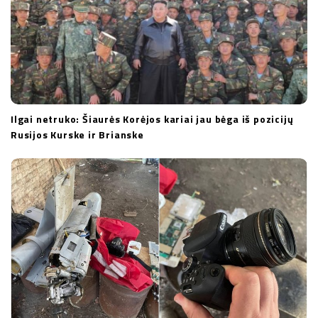
Ilgai netruko: Šiaurės Korėjos kariai jau bėga iš pozicijų
Rusijos Kurske ir Brianske