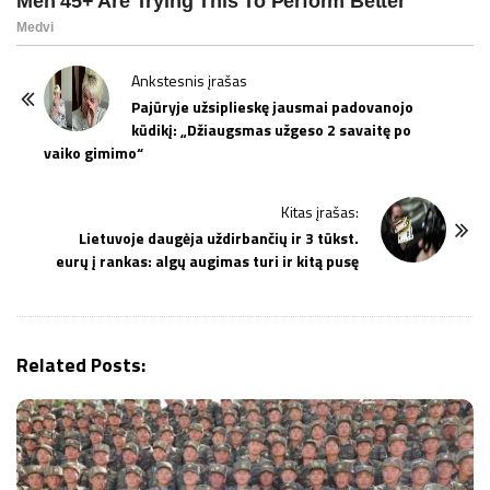
P
Ankstesnis įrašas
o
Pajūryje užsiplieskę jausmai padovanojo
kūdikį: „Džiaugsmas užgeso 2 savaitę po
s
vaiko gimimo“
t
N
Kitas įrašas:
a
Lietuvoje daugėja uždirbančių ir 3 tūkst.
v
eurų į rankas: algų augimas turi ir kitą pusę
i
g
a
Related Posts:
t
i
o
n