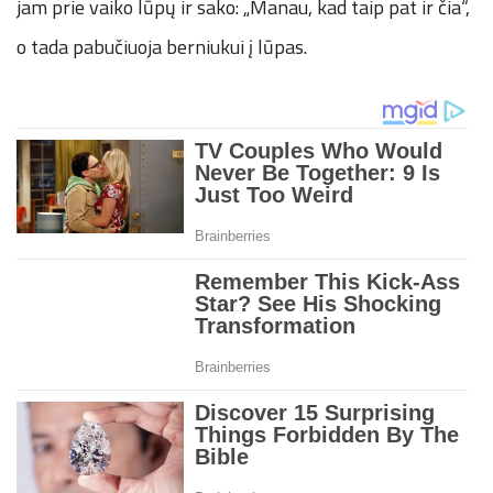
jam prie vaiko lūpų ir sako: „Manau, kad taip pat ir čia“,
o tada pabučiuoja berniukui į lūpas.