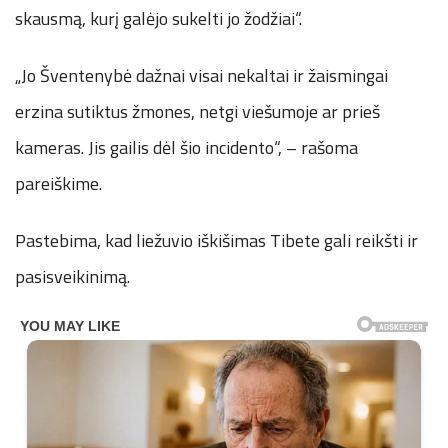
skausmą, kurį galėjo sukelti jo žodžiai“.
„Jo Šventenybė dažnai visai nekaltai ir žaismingai
erzina sutiktus žmones, netgi viešumoje ar prieš
kameras. Jis gailis dėl šio incidento“, – rašoma
pareiškime.
Pastebima, kad liežuvio iškišimas Tibete gali reikšti ir
pasisveikinimą.