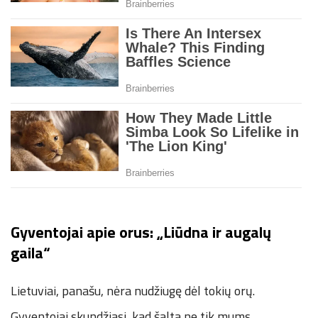
Gyventojai apie orus: „Liūdna ir augalų
gaila“
Lietuviai, panašu, nėra nudžiugę dėl tokių orų.
Gyventojai skundžiasi, kad šalta ne tik mums,