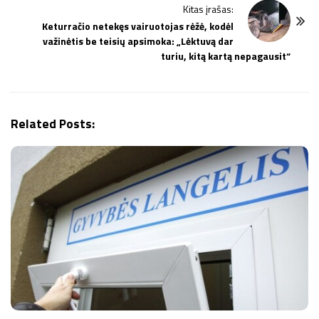
Kitas įrašas:
N
Keturračio netekęs vairuotojas rėžė, kodėl
a
važinėtis be teisių apsimoka: „Lėktuvą dar
v
turiu, kitą kartą nepagausit“
i
g
a
Related Posts:
t
i
o
n