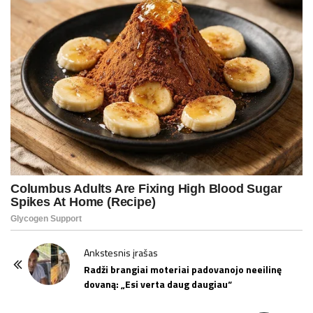
P
Ankstesnis įrašas
o
Radži brangiai moteriai padovanojo neeilinę
dovaną: „Esi verta daug daugiau“
s
t