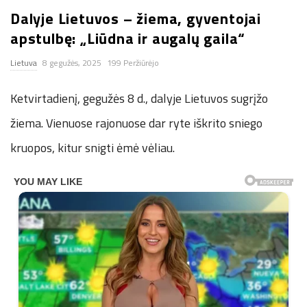
Dalyje Lietuvos – žiema, gyventojai
n
apstulbę: „Liūdna ir augalų gaila“
.
Lietuva
8 gegužės, 2025
199 Peržiūrėjo
n
Ketvirtadienį, gegužės 8 d., dalyje Lietuvos sugrįžo
e
žiema. Vienuose rajonuose dar ryte iškrito sniego
kruopos, kitur snigti ėmė vėliau.
t