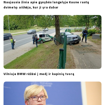
Naujausia žinia apie gyvybės langelyje Kaune rastą
dvimetę: aiškėja, kur ji yra dabar
Vilniuje BMW rėžėsi į medį ir kapinių tvorą