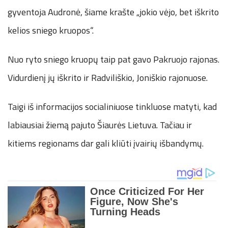
gyventoja Audronė, šiame krašte „jokio vėjo, bet iškrito
kelios sniego kruopos“.
Nuo ryto sniego kruopų taip pat gavo Pakruojo rajonas.
Vidurdienį jų iškrito ir Radviliškio, Joniškio rajonuose.
Taigi iš informacijos socialiniuose tinkluose matyti, kad
labiausiai žiemą pajuto Šiaurės Lietuva. Tačiau ir
kitiems regionams dar gali kliūti įvairių išbandymų.