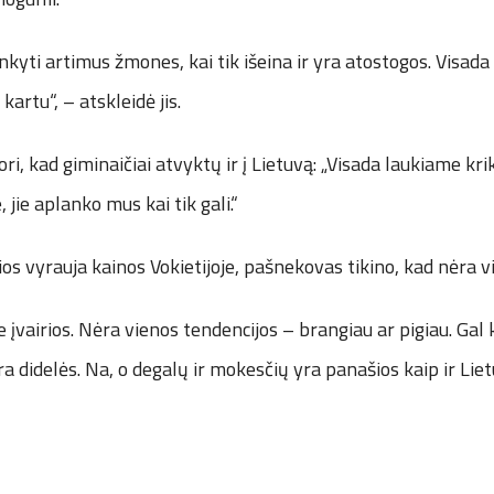
nkyti artimus žmones, kai tik išeina ir yra atostogos. Visa
artu“, – atskleidė jis.
i, kad giminaičiai atvyktų ir į Lietuvą: „Visada laukiame kri
, jie aplanko mus kai tik gali.“
ios vyrauja kainos Vokietijoje, pašnekovas tikino, kad nėra v
e įvairios. Nėra vienos tendencijos – brangiau ar pigiau. Gal
ra didelės. Na, o degalų ir mokesčių yra panašios kaip ir Liet