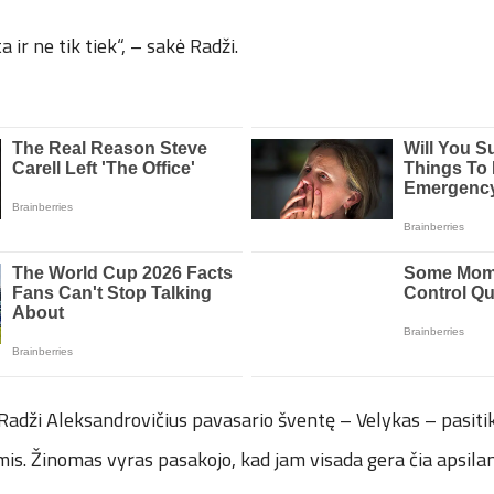
ta ir ne tik tiek“, – sakė Radži.
adži Aleksandrovičius pavasario šventę – Velykas – pasitik
s. Žinomas vyras pasakojo, kad jam visada gera čia apsilan