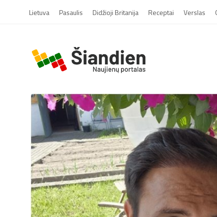
Lietuva
Pasaulis
Didžioji Britanija
Receptai
Verslas
S
i
a
n
d
i
e