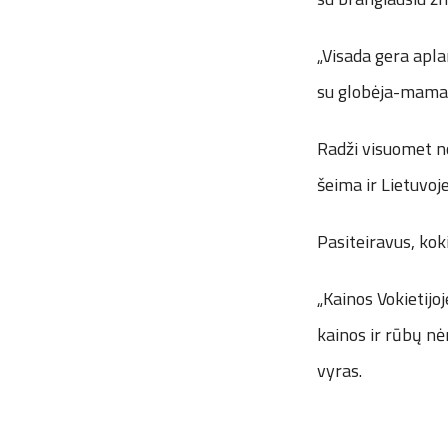
„Visada gera apla
su globėja-mama k
Radži visuomet nor
šeima ir Lietuvoje
Pasiteiravus, kok
„Kainos Vokietijoj
kainos ir rūbų nė
vyras.