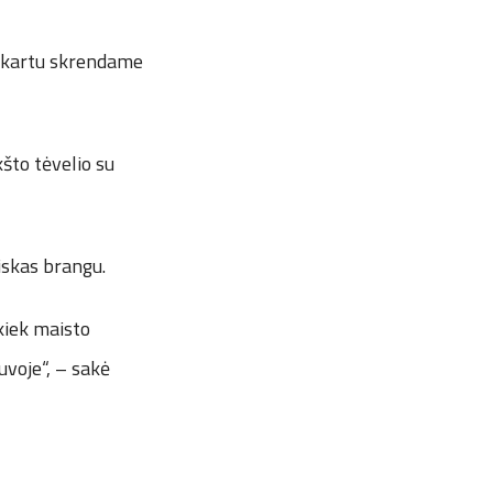
da kartu skrendame
kšto tėvelio su
iskas brangu.
 kiek maisto
uvoje“, – sakė