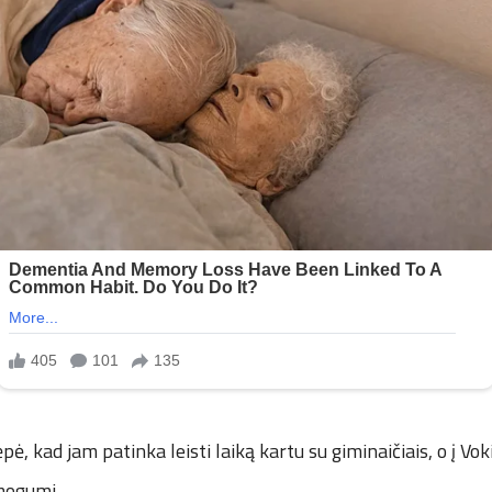
ė, kad jam patinka leisti laiką kartu su giminaičiais, o į Vo
mogumi.