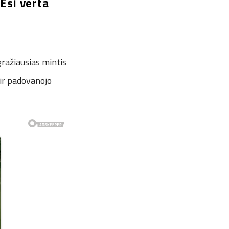
Esi verta
gražiausias mintis
 ir padovanojo