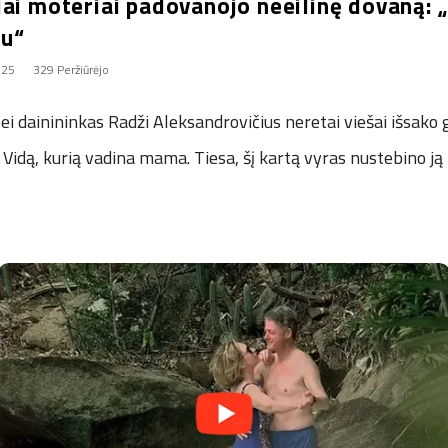
ai moteriai padovanojo neeilinę dovaną: „
au“
025
329 Peržiūrėjo
i dainininkas Radži Aleksandrovičius neretai viešai išsako 
 Vidą, kurią vadina mama. Tiesa, šį kartą vyras nustebino ją