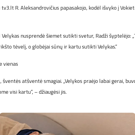
 tv3.lt R. Aleksandrovičius papasakojo, kodėl išvyko į Vokieti
 Velykas nusprendė šiemet sutikti svetur, Radži šyptelėjo: „
kšto tėvelį, o globėjai sūnų ir kartu sutikti Velykas.“
ne vienas
šventės atšventė smagiai. „Velykos praėjo labai gerai, buv
e visi kartu“, – džiaugėsi jis.