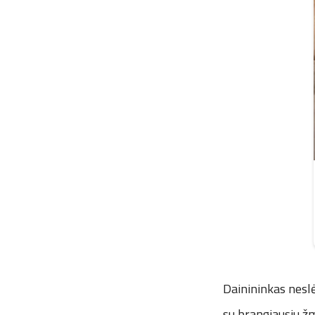
Dainininkas neslėp
su brangiausiu ž