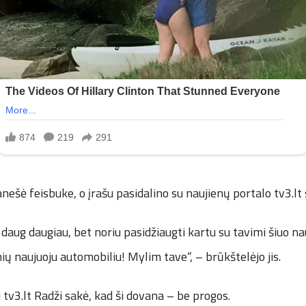
nešė feisbuke, o įrašu pasidalino su naujienų portalo tv3.lt 
daug daugiau, bet noriu pasidžiaugti kartu su tavimi šiuo nau
nių naujuoju automobiliu! Mylim tave“, – brūkštelėjo jis.
 tv3.lt Radži sakė, kad ši dovana – be progos.