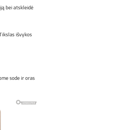
ją bei atskleidė
Tikslas išvykos
ome sode ir oras