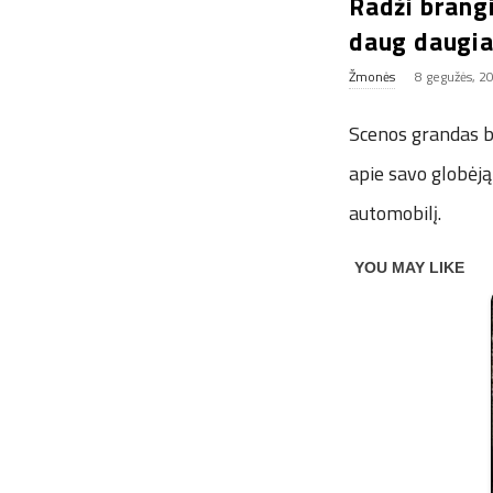
Radži brangi
daug daugi
Žmonės
8 gegužės, 2
Scenos grandas be
apie savo globėją
automobilį.