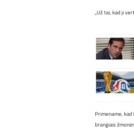
„Už tai, kad ji ver
Primename, kad R
brangiais žmonėmi