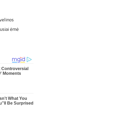
velinos
iausiai ėmė