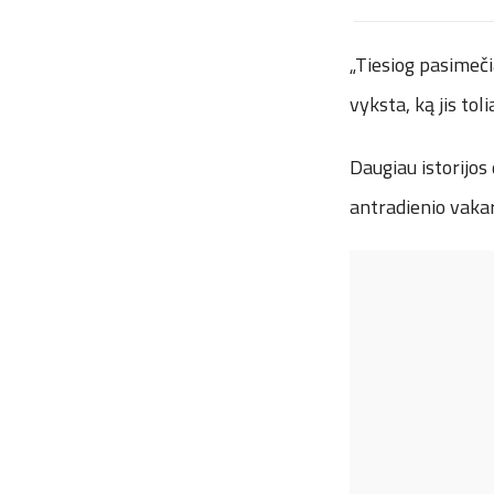
„Tiesiog pasimeči
vyksta, ką jis tol
Daugiau istorijos
antradienio vakar