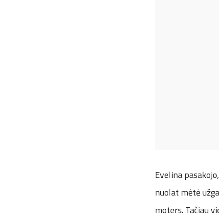
Evelina pasakojo,
nuolat mėtė užgau
moters. Tačiau vi