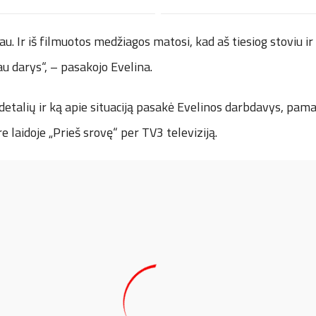
au. Ir iš filmuotos medžiagos matosi, kad aš tiesiog stoviu i
iau darys“, – pasakojo Evelina.
 detalių ir ką apie situaciją pasakė Evelinos darbdavys, pam
e laidoje „Prieš srovę“ per TV3 televiziją.