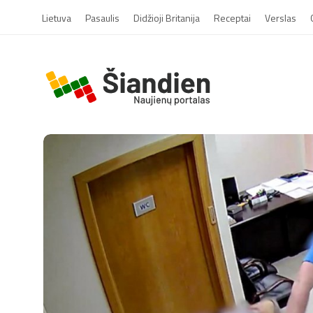
Lietuva
Pasaulis
Didžioji Britanija
Receptai
Verslas
S
i
a
n
d
i
e