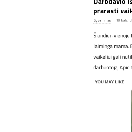
Darbdavio iš
prarasti vai
Gyvenimas
19 baland
Šiandien vienoje 
laiminga mama. Be
vaikeliui gali nut
darbuotoją. Apie 