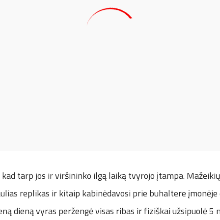
 kad tarp jos ir viršininko ilgą laiką tvyrojo įtampa. Mažeiki
lias replikas ir kitaip kabinėdavosi prie buhaltere įmonėje
eną dieną vyras peržengė visas ribas ir fiziškai užsipuolė 5