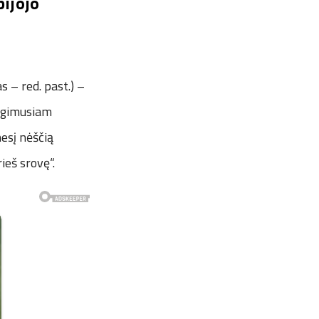
bijojo
 – red. past.) –
negimusiam
nesį nėščią
ieš srovę“.