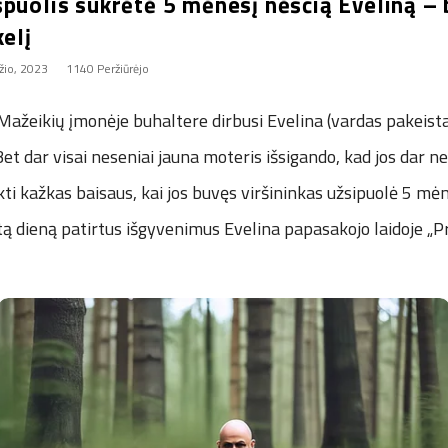
puolis sukrėtė 5 mėnesį nėščią Eveliną – 
kelį
žio, 2023
1140 Peržiūrėjo
Mažeikių įmonėje buhaltere dirbusi Evelina (vardas pakeistas
t dar visai neseniai jauna moteris išsigando, kad jos dar 
ikti kažkas baisaus, kai jos buvęs viršininkas užsipuolė 5 mė
tą dieną patirtus išgyvenimus Evelina papasakojo laidoje „Pr