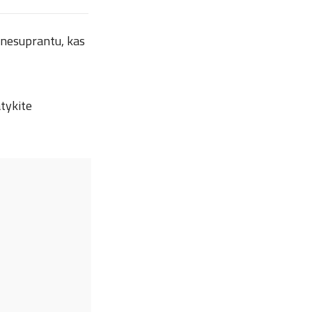
r nesuprantu, kas
atykite