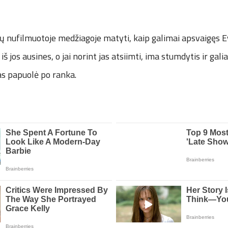
 nufilmuotoje medžiagoje matyti, kaip galimai apsvaigęs E
iš jos ausines, o jai norint jas atsiimti, ima stumdytis ir gal
kas papuolė po ranka.