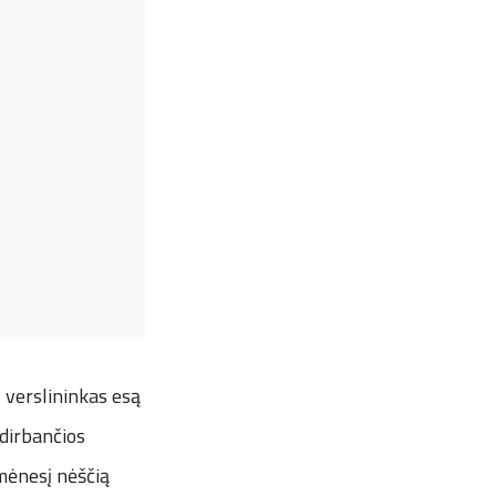
ų verslininkas esą
 dirbančios
 mėnesį nėščią