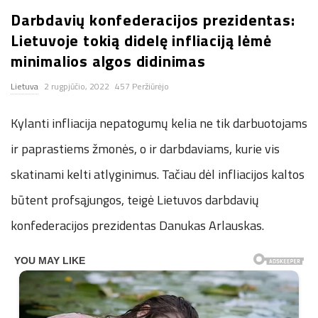
Darbdavių konfederacijos prezidentas:
n
Lietuvoje tokią didelę infliaciją lėmė
.
minimalios algos didinimas
Lietuva
2 rugpjūčio, 2022
457 Peržiūrėjo
n
Kylanti infliacija nepatogumų kelia ne tik darbuotojams
e
ir paprastiems žmonės, o ir darbdaviams, kurie vis
t
skatinami kelti atlyginimus. Tačiau dėl infliacijos kaltos
būtent profsąjungos, teigė Lietuvos darbdavių
konfederacijos prezidentas Danukas Arlauskas.