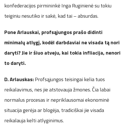
konfederacijos pirmininkė Inga Ruginienė su tokiu
teiginiu nesutiko ir sakė, kad tai – absurdas.
Pone Arlauskai, profsąjungos prašo didinti
minimalų atlygį, kodėl darbdaviai ne visada tą nori
daryti? Jie ir šiuo atveju, kai tokia infliacija, nenori
to daryti.
D. Arlauskas:
Profsąjungos teisingai kelia tuos
reikalavimus, nes jie atstovauja žmones. Čia labai
normalus procesas ir nepriklausomai ekonominė
situacija gerėja ar blogėja, tradiciškai jie visada
reikalauja kelti atlyginimus.