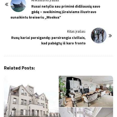
o
Rusai netyčia sau priminė didžiausią savo
gėdą – sveikinimą jūreiviams iliustravo
s
sunaikintu kreiseriu „Moskva“
t
N
Kitas įrašas:
a
Rusų kariai persigandę: persirengia civiliais,
v
kad pabėgtų iš karo fronto
i
g
a
Related Posts:
t
i
o
n