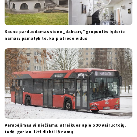
Kaune parduodamas vieno „daktarų“ grupuotės lyderio
namas: pamatykite, kaip atrodo vidus
Perspėjimas vilniečiams: streikuos apie 500 vairuotojų,
todėl geriau likti dirbti iš namų