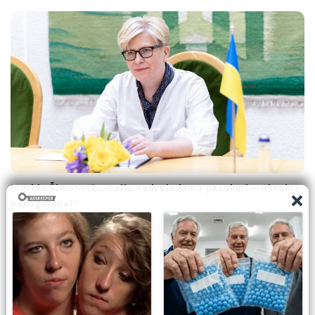
Ingrida Šimonytė: „Galiu nedvejodama pasakyti – Ukraina
nenugalima!“