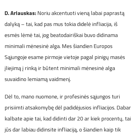
D. Arlauskas:
Noriu akcentuoti vieną labai paprastą
dalyką – tai, kad pas mus tokia didelė infliacija, iš
esmės lėmė tai, jog beatodairiškai buvo didinama
minimali mėnesinė alga. Mes šiandien Europos
Sąjungoje esame pirmoje vietoje pagal pinigų masės
įliejimą į rinką ir būtent minimali mėnesinė alga
suvaidino lemiamą vaidmenį.
Dėl to, mano nuomone, ir profesinės sąjungos turi
prisiimti atsakomybę dėl padidėjusios infliacijos. Dabar
kalbate apie tai, kad didinti dar 20 ar kiek procentų, tai
jūs dar labiau didinsite infliaciją, o šiandien kaip tik