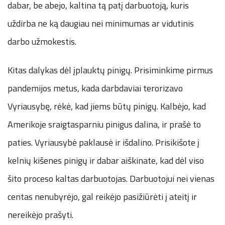
dabar, be abejo, kaltina tą patį darbuotoją, kuris
uždirba ne ką daugiau nei minimumas ar vidutinis
darbo užmokestis.
Kitas dalykas dėl įplauktų pinigų. Prisiminkime pirmus
pandemijos metus, kada darbdaviai terorizavo
Vyriausybę, rėkė, kad jiems būtų pinigų. Kalbėjo, kad
Amerikoje sraigtasparniu pinigus dalina, ir prašė to
paties. Vyriausybė paklausė ir išdalino. Prisikišote į
kelnių kišenes pinigų ir dabar aiškinate, kad dėl viso
šito proceso kaltas darbuotojas. Darbuotojui nei vienas
centas nenubyrėjo, gal reikėjo pasižiūrėti į ateitį ir
nereikėjo prašyti.