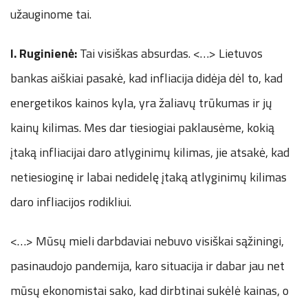
užauginome tai.
I. Ruginienė:
Tai visiškas absurdas. <…> Lietuvos
bankas aiškiai pasakė, kad infliacija didėja dėl to, kad
energetikos kainos kyla, yra žaliavų trūkumas ir jų
kainų kilimas. Mes dar tiesiogiai paklausėme, kokią
įtaką infliacijai daro atlyginimų kilimas, jie atsakė, kad
netiesioginę ir labai nedidelę įtaką atlyginimų kilimas
daro infliacijos rodikliui.
<…> Mūsų mieli darbdaviai nebuvo visiškai sąžiningi,
pasinaudojo pandemija, karo situacija ir dabar jau net
mūsų ekonomistai sako, kad dirbtinai sukėlė kainas, o