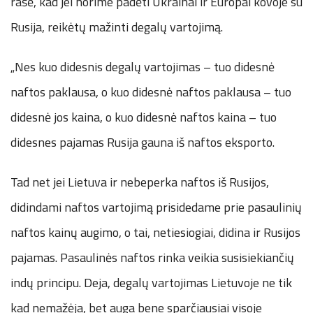
rašė, kad jei norime padėti Ukrainai ir Europai kovoje su
Rusija, reikėtų mažinti degalų vartojimą.
„Nes kuo didesnis degalų vartojimas – tuo didesnė
naftos paklausa, o kuo didesnė naftos paklausa – tuo
didesnė jos kaina, o kuo didesnė naftos kaina – tuo
didesnes pajamas Rusija gauna iš naftos eksporto.
Tad net jei Lietuva ir nebeperka naftos iš Rusijos,
didindami naftos vartojimą prisidedame prie pasaulinių
naftos kainų augimo, o tai, netiesiogiai, didina ir Rusijos
pajamas. Pasaulinės naftos rinka veikia susisiekiančių
indų principu. Deja, degalų vartojimas Lietuvoje ne tik
kad nemažėja, bet auga bene sparčiausiai visoje