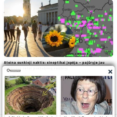
Ateina sunkioji naktis: sinoptikai įspėja – pajūryje jau
užfiksavo retai pastebimą reiškinį