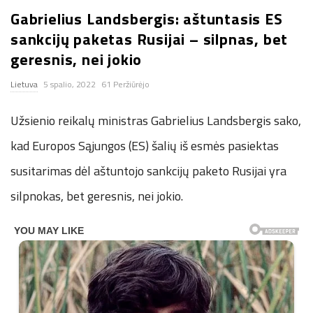
Gabrielius Landsbergis: aštuntasis ES
n
sankcijų paketas Rusijai – silpnas, bet
.
geresnis, nei jokio
Lietuva
5 spalio, 2022
61 Peržiūrėjo
n
Užsienio reikalų ministras Gabrielius Landsbergis sako,
e
kad Europos Sąjungos (ES) šalių iš esmės pasiektas
t
susitarimas dėl aštuntojo sankcijų paketo Rusijai yra
silpnokas, bet geresnis, nei jokio.