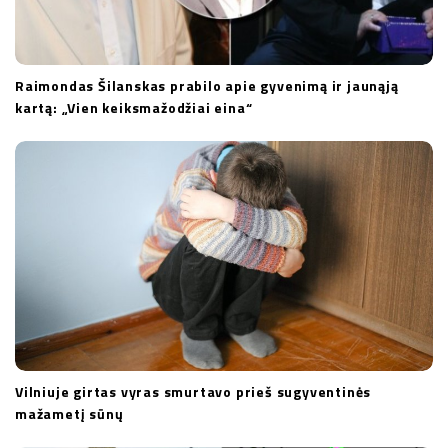
Raimondas Šilanskas prabilo apie gyvenimą ir jaunąją
kartą: „Vien keiksmažodžiai eina“
Vilniuje girtas vyras smurtavo prieš sugyventinės
mažametį sūnų