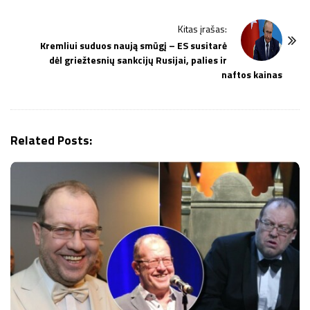
t
N
Kitas įrašas:
a
Kremliui suduos naują smūgį – ES susitarė
v
dėl griežtesnių sankcijų Rusijai, palies ir
i
naftos kainas
g
a
t
Related Posts:
i
o
n