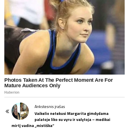
P
Ankstesnis įrašas
o
Vaikelio netekusi Margarita gimdydama
palatoje liko su vyru ir valytoja – medikai
s
mirtį vadina „mistiška“