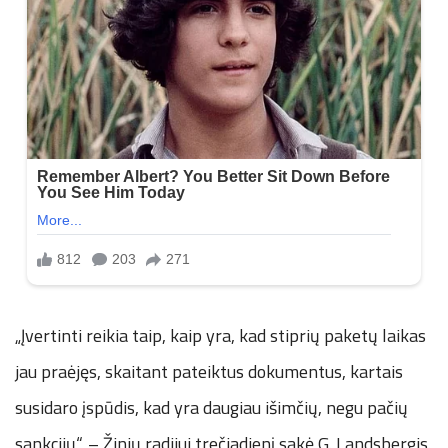
„Įvertinti reikia taip, kaip yra, kad stiprių paketų laikas
jau praėjęs, skaitant pateiktus dokumentus, kartais
susidaro įspūdis, kad yra daugiau išimčių, negu pačių
sankcijų“, – Žinių radijui trečiadienį sakė G. Landsbergis.