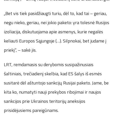
„Bet vis tiek pasidžiaugti turiu, dėl to, kad tai – geriau,
negu nieko, geriau, nei jokio paketo: yra tolesnė Rusijos
izoliacija, diskutuojama apie asmenys, kurie negalės
keliauti Europos Sąjungoje (…). Silpnokai, bet judame į
priekį“, – sakė jis.
LRT, remdamasis su derybomis susipažinusiais
šaltiniais, trečiadienį skelbia, kad ES šalys iš esmės
susitarė dėl aštuntojo sankcijų Rusijai paketo. Jame, be
kita ko, numatyti nauji prekybos ribojimai ir naujos
sankcijos prie Ukrainos teritorijų aneksijos
prisidėjusiems pareigūnams.