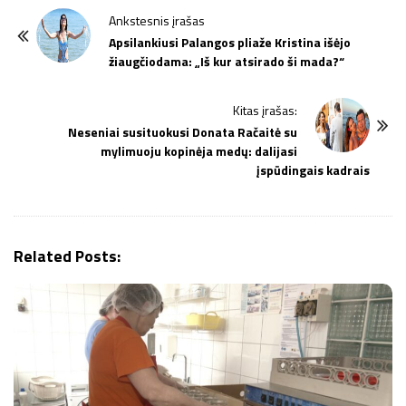
P
Ankstesnis įrašas
o
Apsilankiusi Palangos pliaže Kristina išėjo
žiaugčiodama: „Iš kur atsirado ši mada?“
s
t
Kitas įrašas:
N
Neseniai susituokusi Donata Račaitė su
a
mylimuoju kopinėja medų: dalijasi
v
įspūdingais kadrais
i
g
a
Related Posts:
t
i
o
n