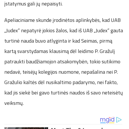
įstatymus gali jų nepaisyti.
Apeliaciniame skunde įrodinėtos aplinkybės, kad UAB
„Judex“ nepatyrė jokios žalos, kad iš UAB „Judex“ gauta
turtinė nauda buvo atlyginta ir kad Seimas, pirmą
kartą svarstydamas klausimą dėl leidimo P. Gražulį
patraukti baudžiamojon atsakomybėn, tokio sutikimo
nedavė, teisėjų kolegijos nuomone, nepašalina nei P.
Gražulio kaltės dėl nusikaltimo padarymo, nei fakto,
kad jis siekė bei gavo turtinės naudos iš savo neteisėtų
veiksmų.