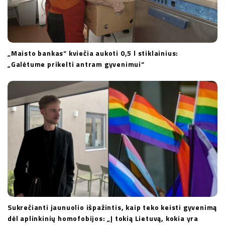
„Maisto bankas“ kviečia aukoti 0,5 l stiklainius:
„Galėtume prikelti antram gyvenimui“
Sukrečianti jaunuolio išpažintis, kaip teko keisti gyvenimą
dėl aplinkinių homofobijos: „Į tokią Lietuvą, kokia yra