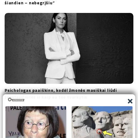
šiandien – nebegrįšiu“
Psichologas paaiškino, kodėl žmonės masiškai liūdi
Jagelavičiūtės ir kaip su tuo tvarkytis