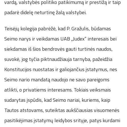
vardą, valstybės politiko patikimumą ir prestižą ir taip
padarė didelę neturtinę žalą valstybei.
Teisėjų kolegija pabrėžė, kad P. Gražulis, būdamas
Seimo narys ir veikdamas UAB „Judex“ interesais bei
siekdamas iš šios bendrovės gauti turtinės naudos,
suvokė, jog tyčia piktnaudžiauja tarnyba, pažeidžia
Konstitucijos nuostatas ir galiojančius įstatymus, nes
Seimo nario mandatą naudojo ne savo pareigoms
atlikti, o privatiems interesams. Tokiais veiksmais
sudarytas įspūdis, kad Seimo nariai, kuriems, kaip
Tautos atstovams, suteiktas aukščiausias visuomenės
pasitikėjimas įstatymų leidybos srityje, patys kurdami