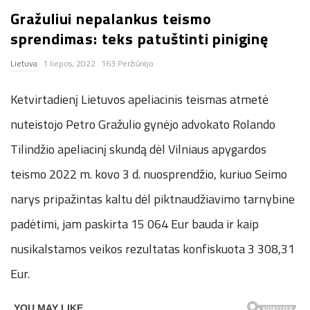
Gražuliui nepalankus teismo
n
sprendimas: teks patuštinti piniginę
.
Lietuva
1 liepos, 2022
163 Peržiūrėjo
n
Ketvirtadienį Lietuvos apeliacinis teismas atmetė
e
nuteistojo Petro Gražulio gynėjo advokato Rolando
Tilindžio apeliacinį skundą dėl Vilniaus apygardos
t
teismo 2022 m. kovo 3 d. nuosprendžio, kuriuo Seimo
narys pripažintas kaltu dėl piktnaudžiavimo tarnybine
padėtimi, jam paskirta 15 064 Eur bauda ir kaip
nusikalstamos veikos rezultatas konfiskuota 3 308,31
Eur.