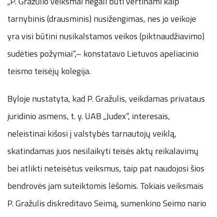
„P. Gražulio veiksmai negali būti vertinami kaip
tarnybinis (drausminis) nusižengimas, nes jo veikoje
yra visi būtini nusikalstamos veikos (piktnaudžiavimo)
sudėties požymiai“,– konstatavo Lietuvos apeliacinio
teismo teisėjų kolegija.
Byloje nustatyta, kad P. Gražulis, veikdamas privataus
juridinio asmens, t. y. UAB „Judex“, interesais,
neleistinai kišosi į valstybės tarnautojų veiklą,
skatindamas juos nesilaikyti teisės aktų reikalavimų
bei atlikti neteisėtus veiksmus, taip pat naudojosi šios
bendrovės jam suteiktomis lėšomis. Tokiais veiksmais
P. Gražulis diskreditavo Seimą, sumenkino Seimo nario