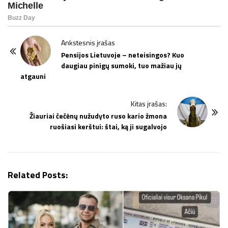
P
Ankstesnis įrašas
o
Pensijos Lietuvoje – neteisingos? Kuo
daugiau pinigų sumoki, tuo mažiau jų
s
atgauni
t
N
Kitas įrašas:
a
Žiauriai čečėnų nužudyto ruso kario žmona
v
ruošiasi kerštui: štai, ką ji sugalvojo
i
g
a
Related Posts:
t
i
o
n