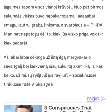
jėga mes tapom visos vienoj krūvoj… Nuo pat pirmos
sekundės viskas buvo nepakartojama, laaaaabai
smagu, jautru, gražu, linksma, o svarbiausia – TIKRA.
Man net nepatogu dėl to, kiek jūs visko prigalvojot ir
kiek padarėt.
Aš labai labai dėkinga už šitą ilgą mergvakario
savaitgalį bei kiekvieną jūsų sukurtą akimirką. Ir, kas
be ko, už mūsų ryšį! Aš jus myliu!“, – socialiniuose
tinkluose rašė V. Skaisgirė.