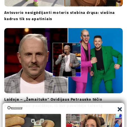
Antsvorio nesigėdijanti moteris stebina drąsa: viešina
kadrus tik su apatiniais
Laidoje – „Žemaituko“ Ovidijaus Petrausko tėčio
pasirodymas: paaiškėjo, iš kur paveldėjo talentą