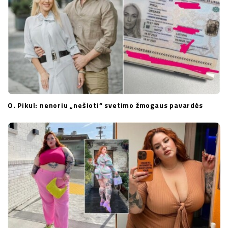
O. Pikul: nenoriu „nešioti“ svetimo žmogaus pavardės