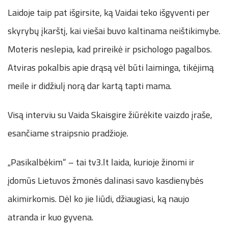
Laidoje taip pat išgirsite, ką Vaidai teko išgyventi per
skyrybų įkarštį, kai viešai buvo kaltinama neištikimybe.
Moteris neslepia, kad prireikė ir psichologo pagalbos.
Atviras pokalbis apie drąsą vėl būti laiminga, tikėjimą
meile ir didžiulį norą dar kartą tapti mama.
Visą interviu su Vaida Skaisgire žiūrėkite vaizdo įraše,
esančiame straipsnio pradžioje.
„Pasikalbėkim“ – tai tv3.lt laida, kurioje žinomi ir
įdomūs Lietuvos žmonės dalinasi savo kasdienybės
akimirkomis. Dėl ko jie liūdi, džiaugiasi, ką naujo
atranda ir kuo gyvena.