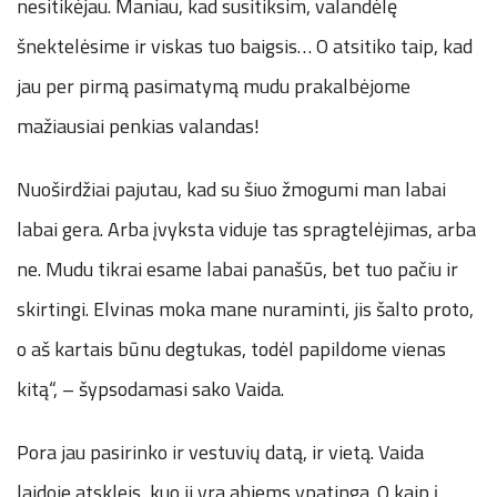
nesitikėjau. Maniau, kad susitiksim, valandėlę
šnektelėsime ir viskas tuo baigsis… O atsitiko taip, kad
jau per pirmą pasimatymą mudu prakalbėjome
mažiausiai penkias valandas!
Nuoširdžiai pajutau, kad su šiuo žmogumi man labai
labai gera. Arba įvyksta viduje tas spragtelėjimas, arba
ne. Mudu tikrai esame labai panašūs, bet tuo pačiu ir
skirtingi. Elvinas moka mane nuraminti, jis šalto proto,
o aš kartais būnu degtukas, todėl papildome vienas
kitą“, – šypsodamasi sako Vaida.
Pora jau pasirinko ir vestuvių datą, ir vietą. Vaida
laidoje atskleis, kuo ji yra abiems ypatinga. O kaip į