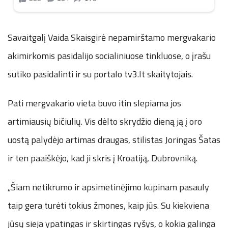
Savaitgalį Vaida Skaisgirė nepamirštamo mergvakario
akimirkomis pasidalijo socialiniuose tinkluose, o įrašu
sutiko pasidalinti ir su portalo tv3.lt skaitytojais.
Pati mergvakario vieta buvo itin slepiama jos
artimiausių bičiulių. Vis dėlto skrydžio dieną ją į oro
uostą palydėjo artimas draugas, stilistas Joringas Šatas
ir ten paaiškėjo, kad ji skris į Kroatiją, Dubrovniką.
„Šiam netikrumo ir apsimetinėjimo kupinam pasauly
taip gera turėti tokius žmones, kaip jūs. Su kiekviena
jūsų sieja ypatingas ir skirtingas ryšys, o kokia galinga