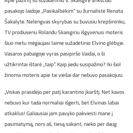
Apie pažintį su sužadėtiniu V. Skaisgirė anksčiau
pasakojo laidoje „Pasikalbėkim“ su žurnalistė Renata
Šakalyte. Nelengvas skyrybas su buvusiu krepšininku,
TV prodiuseriu Rolandu Skaisgiriu išgyvenusi moteris
šiuo metu mėgaujasi laime sužadėtinio Elvino glėbyje.
Vasaros pabaigoje vyras pasipiršo Vaidai, o ši
užtikrintai ištarė „taip“. Kaip jiedu susipažino? Iki šiol
žinoma moteris apie tai viešai dar nebuvo pasakojusi.
„Viskas prasidėjo per patį karantino įkarštį. Net kavos
nebuvo kur tada normaliai išgerti, bet Elvinas labai
atkaklus! Galiausiai jam pavyko pakviesti mane į
pasimatymą, nors aš, tiesą sakant, nieko per daug