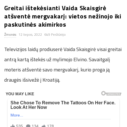
Greitai ištekėsianti Vaida Skaisgirė
n
atšventė mergvakarį: vietos nežinojo iki
.
paskutinės akimirkos
Žmonės
12 liepos, 2022
649 Peržiūrėjo
n
Televizijos laidų prodiuserė Vaida Skaisgirė visai greitai
e
antrą kartą ištekės už mylimojo Elvino. Savaitgalį
t
moteris atšventė savo mergvakarį, kurio proga ją
draugės išsivežė į Kroatiją.