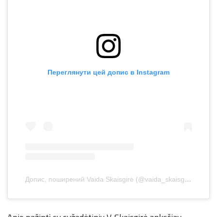
Переглянути цей допис в Instagram
Допис, поширений Vaida Skaisgirė (@vaida_skaisgire)