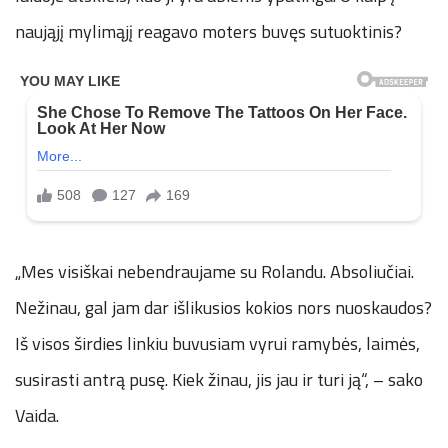
naująjį mylimąjį reagavo moters buvęs sutuoktinis?
„Mes visiškai nebendraujame su Rolandu. Absoliučiai.
Nežinau, gal jam dar išlikusios kokios nors nuoskaudos?
Iš visos širdies linkiu buvusiam vyrui ramybės, laimės,
susirasti antrą pusę. Kiek žinau, jis jau ir turi ją“, – sako
Vaida.