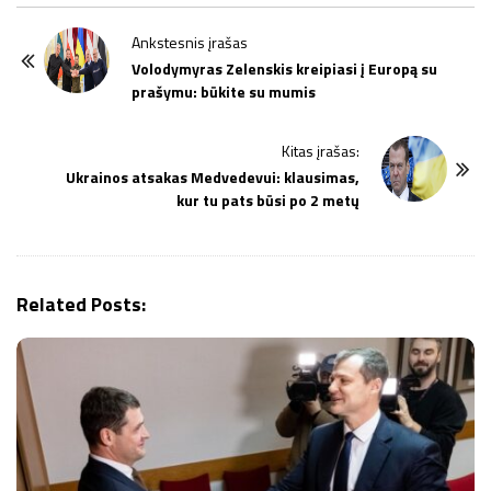
P
Ankstesnis įrašas
o
Volodymyras Zelenskis kreipiasi į Europą su
prašymu: būkite su mumis
s
t
Kitas įrašas:
N
Ukrainos atsakas Medvedevui: klausimas,
a
kur tu pats būsi po 2 metų
v
i
g
Related Posts:
a
t
i
o
n