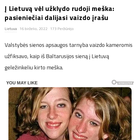
Į Lietuvą vėl užklydo rudoji meška:
n
pasieniečiai dalijasi vaizdo įrašu
.
Lietuva
16 birželio, 2022
173 Peržiūrėjo
n
Valstybės sienos apsaugos tarnyba vaizdo kameromis
e
užfiksavo, kaip iš Baltarusijos sieną į Lietuvą
geležinkeliu kirto meška.
t