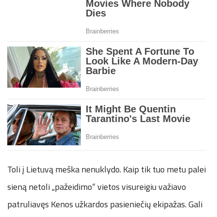
Toli į Lietuvą meška nenuklydo. Kaip tik tuo metu palei
sieną netoli „pažeidimo“ vietos visureigiu važiavo
patruliavęs Kenos užkardos pasieniečių ekipažas. Gali