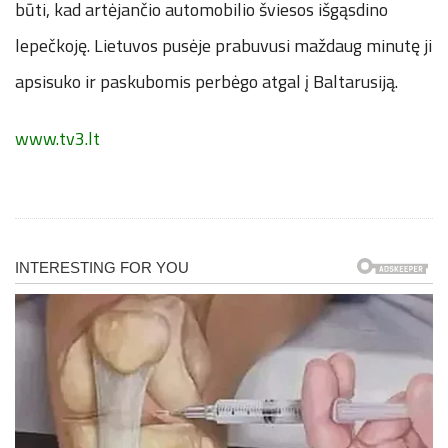
būti, kad artėjančio automobilio šviesos išgąsdino
lepečkoję. Lietuvos pusėje prabuvusi maždaug minutę ji
apsisuko ir paskubomis perbėgo atgal į Baltarusiją.
www.tv3.lt