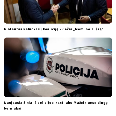
Gintautas Paluckas į koaliciją kviečia „Nemuno aušrą“
Naujausia žinia iš policijos: rasti abu Mažeikiuose dingę
berniukai