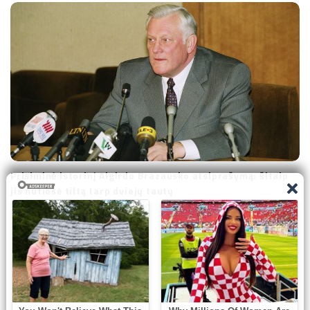
Prisiminė istorinį Algirdo Brazausko atsiprašymą: šitaip
jis nutiesė tiltą tarp dviejų tautų